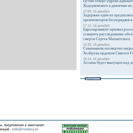
Путин отверг упреки адвокат
Ходорковского в давлении на 
17:58, 16 декабря
Задержан один из предполаг
организаторов беспорядков 
17:10, 16 декабря
Европарламент призвал росси
ускорить расследование обст
смерти Сергея Магнитского
16:35, 16 декабря
Саакашвили посмертно награ
Холбрука орденом Святого Г
16:14, 16 декабря
Ассанж будет выпущен под з
, предложения и замечания:
info@vremya.ru
икаций -