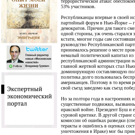
террористической атаки: обеспокое
53% участников.
Республиканцы впервые в своей ис
партийный форум в Нью-Йорке -- г
демократов. Причин для такого сме
одной стороны, уж очень старался 
кстати, многие годы сам состоявший
руководство Республиканской парти
принималось решение о месте прове
немалый политический капитал из 
республиканской администрации на 
главной жертвой которых стал Нью
доминирующую составляющую поли
политика долго пользовалась бесп
американцев. Поэтому в то время р
свой съезд заведомо как съезд побе
Но за полтора года в настроениях 
существенные подвижки, вызванн
иракской войне. Президент Буш и 
суровой критике. В другой стране 
комиссии об ошибках разведки (сп
теракты и ошиблись в оценках сост
уничтожения в Ираке) мог бы прив