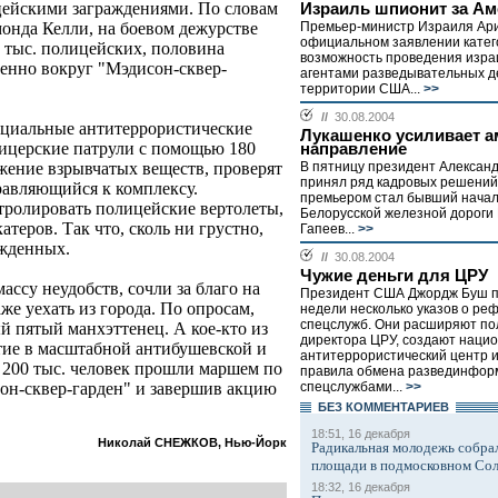
ицейскими заграждениями. По словам
Израиль шпионит за А
Премьер-министр Израиля Ар
онда Келли, на боевом дежурстве
официальном заявлении катег
0 тыс. полицейских, половина
возможность проведения изра
енно вокруг "Мэдисон-сквер-
агентами разведывательных д
территории США...
>>
//
30.08.2004
ециальные антитеррористические
Лукашенко усиливает а
ицерские патрули с помощью 180
направление
В пятницу президент Алексан
жение взрывчатых веществ, проверят
принял ряд кадровых решений
равляющийся к комплексу.
премьером стал бывший начал
тролировать полицейские вертолеты,
Белорусской железной дороги
атеров. Так что, сколь ни грустно,
Гапеев...
>>
ажденных.
//
30.08.2004
Чужие деньги для ЦРУ
ссу неудобств, сочли за благо на
Президент США Джордж Буш п
же уехать из города. По опросам,
недели несколько указов о р
спецслужб. Они расширяют п
й пятый манхэттенец. А кое-кто из
директора ЦРУ, создают наци
астие в масштабной антибушевской и
антитеррористический центр 
 200 тыс. человек прошли маршем по
правила обмена развединфор
спецслужбами...
>>
он-сквер-гарден" и завершив акцию
БЕЗ КОМMЕНТАРИЕВ
18:51, 16 декабря
Николай СНЕЖКОВ, Нью-Йорк
Радикальная молодежь собрал
площади в подмосковном Со
18:32, 16 декабря