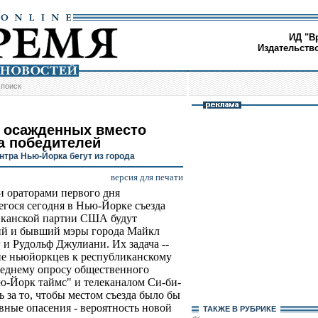
ИД "В
Издательств
/
поиск
 осажденных вместо
а победителей
нтра Нью-Йорка бегут из города
версия для печати
 ораторами первого дня
гося сегодня в Нью-Йорке съезда
иканской партии США будут
й и бывший мэры города Майкл
 и Рудольф Джулиани. Их задача --
ие ньюйоркцев к республиканскому
еднему опросу общественного
ю-Йорк таймс" и телеканалом Си-би-
ь за то, чтобы местом съезда было бы
авные опасения - вероятность новой
ТАКЖЕ В РУБРИКЕ