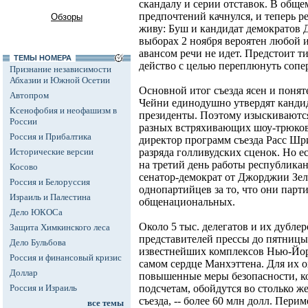
скандалу и серии отставок. В обще
предпочтений качнулся, и теперь р
Обзоры
живу: Буш и кандидат демократов Д
выборах 2 ноября вероятен любой и
авансом речи не идет. Предстоит 
ТЕМЫ НОМЕРА
действо с целью переплюнуть сопе
Признание независимости
Абхазии и Южной Осетии
Основной итог съезда ясен и поня
Автопром
Чейни единодушно утвердят кандид
Ксенофобия и неофашизм в
президенты. Поэтому изыскиваютс
России
разных встряхивающих шоу-трюков
Россия и Прибалтика
директор программ съезда Расс Шри
Исторические версии
разряда голливудских сценок. Но ес
на третий день работы республиканс
Косово
сенатор-демократ от Джорджии Зе
Россия и Белоруссия
однопартийцев за то, что они пар
Израиль и Палестина
общенациональных.
Дело ЮКОСа
Около 5 тыс. делегатов и их дублеро
Защита Химкинского леса
представителей прессы до пятницы 
Дело Бульбова
известнейших комплексов Нью-Йорк
Россия и финансовый кризис
самом сердце Манхэттена. Для их
Доллар
повышенные меры безопасности, к
Россия и Израиль
подсчетам, обойдутся во столько же
съезда, -- более 60 млн долл. Перим
все темы