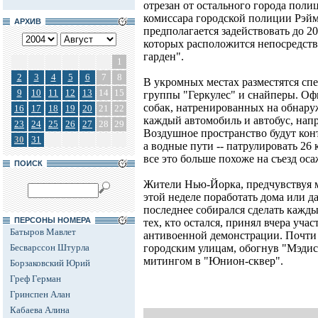
отрезан от остального города пол
комиссара городской полиции Рэйм
АРХИВ
предполагается задействовать до 2
которых расположится непосредств
гарден".
1
2
3
4
5
6
7
8
В укромных местах разместятся сп
9
10
11
12
13
14
15
группы "Геркулес" и снайперы. Оф
собак, натренированных на обнару
16
17
18
19
20
21
22
каждый автомобиль и автобус, нап
23
24
25
26
27
28
29
Воздушное пространство будут кон
30
31
а водные пути -- патрулировать 26 к
все это больше похоже на съезд ос
ПОИСК
Жители Нью-Йорка, предчувствуя ма
этой неделе поработать дома или да
последнее собирался сделать кажды
ПЕРСОНЫ НОМЕРА
тех, кто остался, принял вчера уч
Батыров Мавлет
антивоенной демонстрации. Почти
Бесварссон Штурла
городским улицам, обогнув "Мэдис
митингом в "Юнион-сквер".
Борзаковский Юрий
Греф Герман
Гринспен Алан
Кабаева Алина