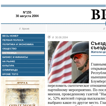
N°155
30 августа 2004
//
Архив
/
ВЕСЬ НОМЕР
//
30.08.2004
ПЕРВАЯ ПОЛОСА
Съезд
ПОЛИТИКА И ЭКОНОМИКА
съезд
ОБЩЕСТВО
Жители це
ЗАГРАНИЦА
БИЗНЕС И ФИНАНСЫ
НА РЫНКЕ
Главными
КУЛЬТУРА
открывше
ОЛИМПИАДА
Республ
КРОМЕ ТОГО
нынешни
Блумберг
переломить скептическое отношен
партийному мероприятию. По посл
мнения, проведенному газетой "Нь
эс, 52% жителей города высказалис
выбрано какое-то другое место. Гл