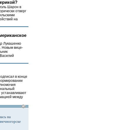
мерикой?
иэль Шарон в
орически отверг
ильскими
ействий на
мериканское
др Лукашенко
. Новым вице-
ьник
 Василий
одписал в конце
еформировании
олномочия
ональный
и устанавливают
мацией между
ась на
лнечногорске