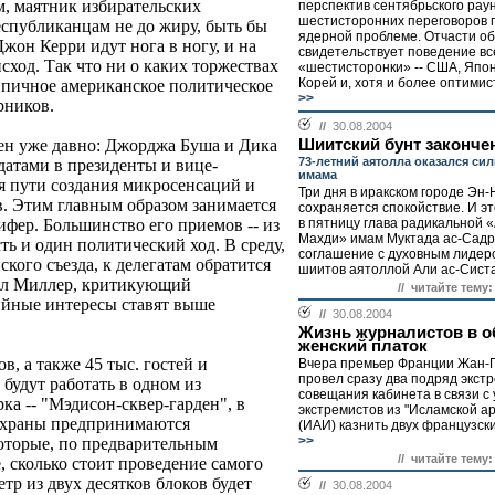
м, маятник избирательских
перспектив сентябрьского рау
шестисторонних переговоров 
еспубликанцам не до жиру, быть бы
ядерной проблеме. Отчасти об
жон Керри идут нога в ногу, и на
свидетельствует поведение вс
сход. Так что ни о каких торжествах
«шестисторонки» -- США, Япон
Корей и, хотя и более оптимист
типичное американское политическое
>>
рников.
//
30.08.2004
Шиитский бунт законче
тен уже давно: Джорджа Буша и Дика
73-летний аятолла оказался сил
атами в президенты и вице-
имама
я пути создания микросенсаций и
Три дня в иракском городе Эн
. Этим главным образом занимается
сохраняется спокойствие. И это
в пятницу глава радикальной 
фер. Большинство его приемов -- из
Махди» имам Муктада ас-Садр
ть и один политический ход. В среду,
соглашение с духовным лидер
кого съезда, к делегатам обратится
шиитов аятоллой Али ас-Систа
лл Миллер, критикующий
// читайте тему:
тийные интересы ставят выше
//
30.08.2004
Жизнь журналистов в о
женский платок
в, а также 45 тыс. гостей и
Вчера премьер Франции Жан
провел сразу два подряд экст
будут работать в одном из
совещания кабинета в связи с
а -- "Мэдисон-сквер-гарден", в
экстремистов из "Исламской а
 охраны предпринимаются
(ИАИ) казнить двух французски
>>
оторые, по предварительным
// читайте тему:
, сколько стоит проведение самого
етр из двух десятков блоков будет
//
30.08.2004