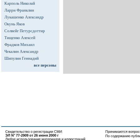
Карполь Николай
Ларри Франклин
Лукашенко Александр
Окунь Яков
Солвейг Петурсдоттир
Тищенко Алексей
Фрадков Михаил
Чекалин Александр
Шипулин Геннадий
все персоны
Свидетельство о регистрации СМИ:
Принимаются вопросы
ЭЛ N° 77-2909 от 26 июня 2000 г
По содержанию публ
Любое использование материалов и иллюстраций