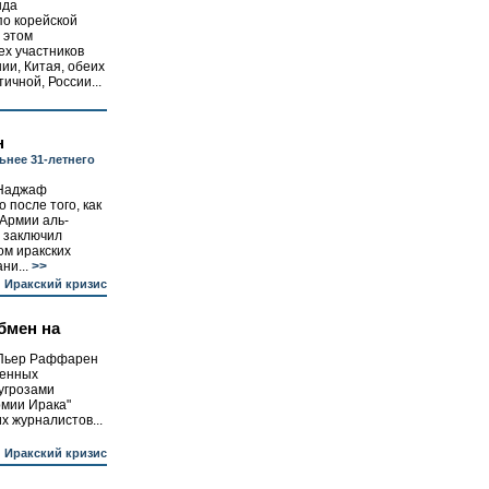
нда
по корейской
 этом
ех участников
ии, Китая, обеих
ичной, России...
н
ьнее 31-летнего
-Наджаф
 после того, как
«Армии аль-
 заключил
ом иракских
ни...
>>
Иракский кризис
бмен на
-Пьер Раффарен
ренных
 угрозами
рмии Ирака"
х журналистов...
Иракский кризис