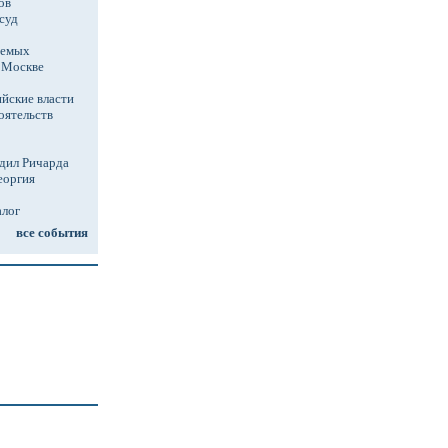
ов
суд
аемых
в Москве
йские власти
оятельств
дил Ричарда
еоргия
алог
все события