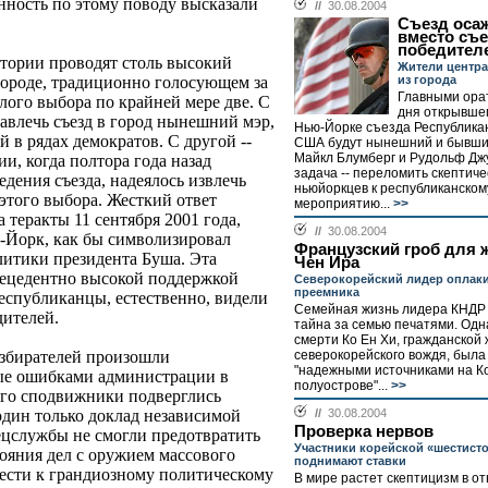
нность по этому поводу высказали
//
30.08.2004
Съезд оса
вместо съ
победител
тории проводят столь высокий
Жители центра
из города
ороде, традиционно голосующем за
Главными ора
лого выбора по крайней мере две. С
дня открывшег
завлечь съезд в город нынешний мэр,
Нью-Йорке съезда Республика
 в рядах демократов. С другой --
США будут нынешний и бывши
Майкл Блумберг и Рудольф Дж
и, когда полтора года назад
задача -- переломить скептич
дения съезда, надеялось извлечь
ньюйоркцев к республиканско
этого выбора. Жесткий ответ
мероприятию...
>>
теракты 11 сентября 2001 года,
//
30.08.2004
-Йорк, как бы символизировал
Французский гроб для 
тики президента Буша. Эта
Чен Ира
рецедентно высокой поддержкой
Северокорейский лидер оплаки
преемника
еспубликанцы, естественно, видели
Семейная жизнь лидера КНДР 
дителей.
тайна за семью печатями. Одн
смерти Ко Ен Хи, гражданской
северокорейского вождя, был
избирателей произошли
"надежными источниками на К
ые ошибками администрации в
полуострове"...
>>
его сподвижники подверглись
//
30.08.2004
один только доклад независимой
Проверка нервов
ецслужбы не смогли предотвратить
Участники корейской «шестист
ояния дел с оружием массового
поднимают ставки
ести к грандиозному политическому
В мире растет скептицизм в о