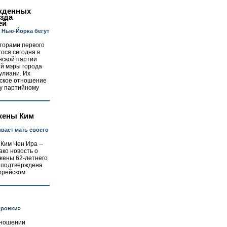
жденных
езда
ей
 Нью-Йорка бегут
торами первого
ося сегодня в
нской партии
й мэры города
улиани. Их
еское отношение
му партийному
жены Ким
вает мать своего
Ким Чен Ира --
ако новость о
 жены 62-летнего
а подтверждена
орейском
оронки»
тношении