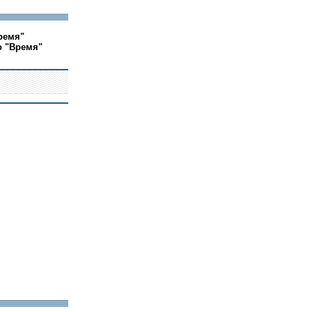
ремя"
о "Время"