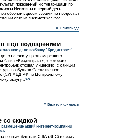
зультат, показанный их товарищами по
имиром Исаковым в первый день
ьной сборной вдвоем взошли на пьедестал
ведении огня из пневматического
//
Олимпиада
от под подозрением
уголовное дело по банку "Кредиттраст"
 дело по факту преднамеренного
ва банка «Кредиттраст», у которого
ентробанк отозвал лицензию, с санкции
атуры возбудило Следственное
е (СУ) МВД РФ по Центральному
>>
ому округу...
//
Бизнес и финансы
e со скидкой
 размещение акций интернет-компании
ось
по ценным бумагам США (SEC) в среду