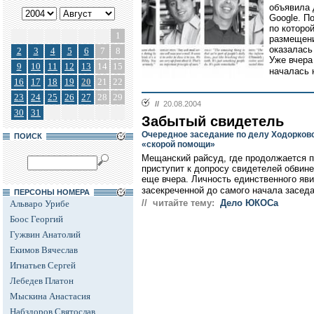
объявила 
Google. П
по которо
1
размещени
оказалась
2
3
4
5
6
7
8
Уже вчера
9
10
11
12
13
14
15
началась 
16
17
18
19
20
21
22
23
24
25
26
27
28
29
//
20.08.2004
30
31
Забытый свидетель
Очередное заседание по делу Ходорков
ПОИСК
«скорой помощи»
Мещанский райсуд, где продолжается 
приступит к допросу свидетелей обвин
еще вчера. Личность единственного яв
засекреченной до самого начала заседа
ПЕРСОНЫ НОМЕРА
// читайте тему:
Дело ЮКОСа
Альваро Урибе
Боос Георгий
Гужвин Анатолий
Екимов Вячеслав
Игнатьев Сергей
Лебедев Платон
Мыскина Анастасия
Набздоров Святослав