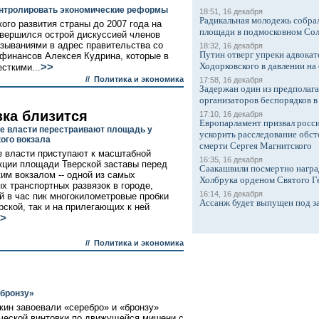
онтролировать экономические реформы
18:51, 16 декабря
Радикальная молодежь собрал
ого развития страны до 2007 года на
площади в подмосковном Со
вершился острой дискуссией членов
азываниями в адрес правительства со
18:32, 16 декабря
Путин отверг упреки адвокат
финансов Алексея Кудрина, которые в
Ходорковского в давлении на 
>>
сткими...
//
Политика и экономика
17:58, 16 декабря
Задержан один из предполаг
организаторов беспорядков 
зка близится
17:10, 16 декабря
Европарламент призвал росси
е власти перестраивают площадь у
ускорить расследование обст
ого вокзала
смерти Сергея Магнитского
 власти приступают к масштабной
16:35, 16 декабря
кции площади Тверской заставы перед
Саакашвили посмертно награ
им вокзалом -- одной из самых
Холбрука орденом Святого Г
х транспортных развязок в городе,
16:14, 16 декабря
 в час пик многокилометровые пробки
Ассанж будет выпущен под з
рской, так и на прилегающих к ней
>
//
Политика и экономика
«бронзу»
ин завоевали «серебро» и «бронзу»
ической винтовки по движущейся мишени с