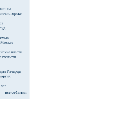
ась на
лнечногорске
ов
суд
аемых
в Москве
йские власти
оятельств
дил Ричарда
еоргия
алог
все события