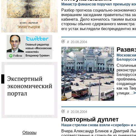
Министр финансов поручил премьеру к
Разбор прогноза социально-экономическ
вчерашнем заседании правительства за
кабинета. Дело кончилось такими выск
стороны обычно сдержанного министра 
его устах выглядели беспрецедентно же
//
20.08.2004
Развя
Московски
Белорусск
Столичные
реконстру
Белорусск
проблемны
создающей
как на Тве
>
улицах...
//
20.08.2004
Повторный дуплет
Наши стрелки снова взяли «серебро» и 
Вчера Александр Блинов и Дмитрий Лык
Обзоры
соответственно в стрельбе из пневмат