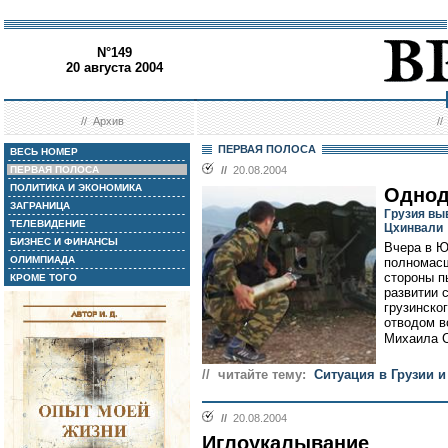
N°149
20 августа 2004
//
Архив
/
ПЕРВАЯ ПОЛОСА
ВЕСЬ НОМЕР
ПЕРВАЯ ПОЛОСА
//
20.08.2004
ПОЛИТИКА И ЭКОНОМИКА
Однод
ЗАГРАНИЦА
Грузия вы
ТЕЛЕВИДЕНИЕ
Цхинвали
БИЗНЕС И ФИНАНСЫ
Вчера в Ю
ОЛИМПИАДА
полномасш
стороны п
КРОМЕ ТОГО
развитии 
грузинско
отводом в
Михаила С
// читайте тему:
Ситуация в Грузии и
//
20.08.2004
Иглоукалывание