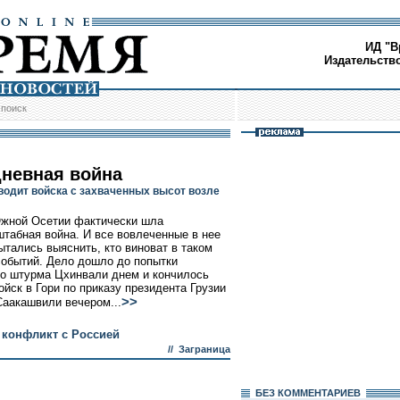
ИД "В
Издательств
/
поиск
невная война
водит войска с захваченных высот возле
жной Осетии фактически шла
табная война. И все вовлеченные в нее
ытались выяснить, кто виноват в таком
событий. Дело дошло до попытки
го штурма Цхинвали днем и кончилось
ойск в Гори по приказу президента Грузии
>>
аакашвили вечером...
 конфликт с Россией
//
Заграница
БЕЗ КОМMЕНТАРИЕВ