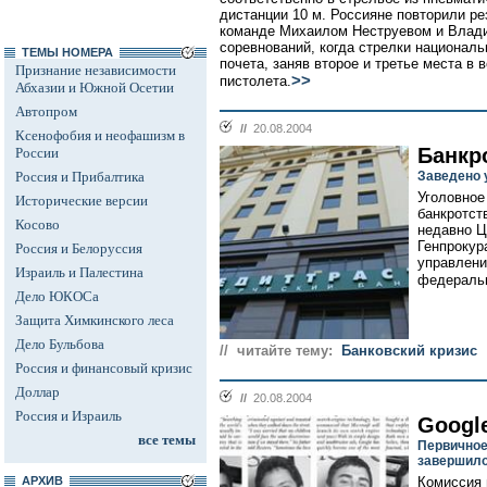
дистанции 10 м. Россияне повторили ре
команде Михаилом Неструевом и Влад
соревнований, когда стрелки национал
ТЕМЫ НОМЕРА
почета, заняв второе и третье места в 
Признание независимости
>>
пистолета.
Абхазии и Южной Осетии
Автопром
//
20.08.2004
Ксенофобия и неофашизм в
Банкр
России
Россия и Прибалтика
Заведено 
Уголовное
Исторические версии
банкротст
Косово
недавно Ц
Генпрокур
Россия и Белоруссия
управлени
Израиль и Палестина
федеральн
Дело ЮКОСа
Защита Химкинского леса
Дело Бульбова
// читайте тему:
Банковский кризис
Россия и финансовый кризис
Доллар
//
20.08.2004
Россия и Израиль
Googl
все темы
Первичное
завершил
АРХИВ
Комиссия 