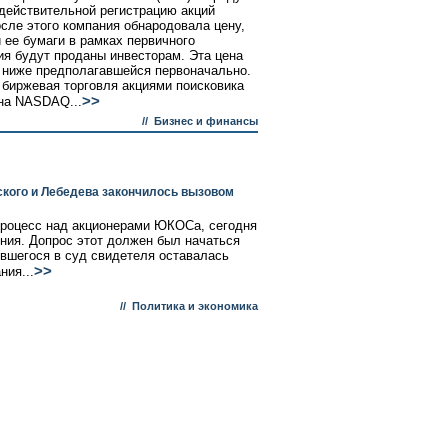
действительной регистрацию акций
осле этого компания обнародовала цену,
й ее бумаги в рамках первичного
я будут проданы инвесторам. Эта цена
 ниже предполагавшейся первоначально.
 биржевая торговля акциями поисковика
>>
на NASDAQ...
//
Бизнес и финансы
ского и Лебедева закончилось вызовом
процесс над акционерами ЮКОСа, сегодня
ения. Допрос этот должен был начаться
ившегося в суд свидетеля оставалась
>>
ния...
//
Политика и экономика