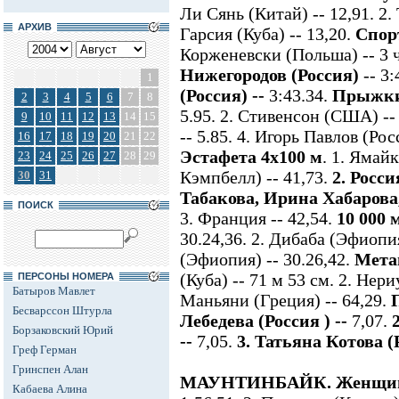
Ли Сянь (Китай) -- 12,91. 2.
АРХИВ
Гарсия (Куба) -- 13,20.
Спорт
Корженевски (Польша) -- 3 ч
Нижегородов (Россия)
-- 3
1
(Россия) --
3:43.34.
Прыжки
2
3
4
5
6
7
8
5.95. 2. Стивенсон (США) --
9
10
11
12
13
14
15
-- 5.85. 4. Игорь Павлов (Рос
16
17
18
19
20
21
22
Эстафета 4х100 м
. 1. Ямай
23
24
25
26
27
28
29
Кэмпбелл) -- 41,73.
2. Росс
30
31
Табакова, Ирина Хабарова
ПОИСК
3. Франция -- 42,54.
10 000 
30.24,36. 2. Дибаба (Эфиопия)
(Эфиопия) -- 30.26,42.
Мета
(Куба) -- 71 м 53 см. 2. Нери
ПЕРСОНЫ НОМЕРА
Батыров Мавлет
Маньяни (Греция) -- 64,29.
Бесварссон Штурла
Лебедева (Россия ) --
7,07.
Борзаковский Юрий
--
7,05.
3. Татьяна Котова (
Греф Герман
Гринспен Алан
МАУНТИНБАЙК. Женщи
Кабаева Алина