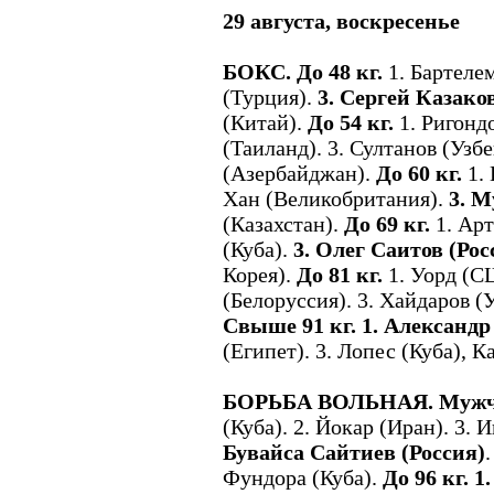
29 августа, воскресенье
БОКС. До 48 кг.
1. Бартелем
(Турция).
3. Сергей Казако
(Китай).
До 54 кг.
1. Ригондо
(Таиланд). 3. Султанов (Уз
(Азербайджан).
До 60 кг.
1. 
Хан (Великобритания).
3. М
(Казахстан).
До 69 кг.
1. Арт
(Куба).
3. Олег Саитов (Рос
Корея).
До 81 кг.
1. Уорд (С
(Белоруссия). 3. Хайдаров (
Свыше 91 кг. 1. Александр
(Египет). 3. Лопес (Куба), 
БОРЬБА ВОЛЬНАЯ. Мужчин
(Куба). 2. Йокар (Иран). 3. 
Бувайса Сайтиев (Россия)
.
Фундора (Куба).
До 96 кг. 