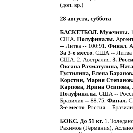
(доп. вр.)
28 августа, суббота
БАСКЕТБОЛ. Мужчины.
1
США.
Полуфиналы.
Аргент
-- Литва -- 100:91.
Финал.
Ар
За 3-е место.
США -- Литва 
США. 2. Австралия.
3. Росс
Оксана Рахматулина, Ната
Густилина, Елена Баранов
Корстин, Мария Степанов
Карпова, Ирина Осипова, 
Полуфиналы.
США -- Россия
Бразилия -- 88:75.
Финал.
СШ
3-е место
. Россия -- Бразили
БОКС. До 51 кг.
1. Толедано
Рахимов (Германия), Аслан