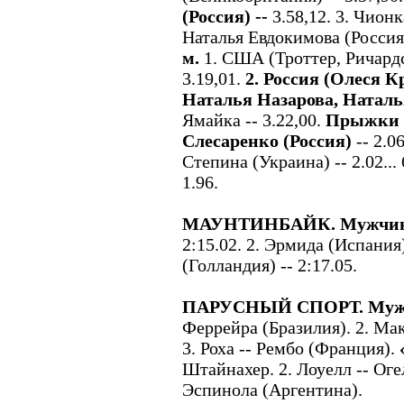
(Россия) --
3.58,12. 3. Чионк
Наталья Евдокимова (Россия)
м.
1. США (Троттер, Ричардс
3.19,01.
2. Россия (Олеся 
Наталья Назарова, Натал
Ямайка -- 3.22,00.
Прыжки в
Слесаренко (Россия)
-- 2.06
Степина (Украина) -- 2.02...
1.96.
МАУНТИНБАЙК. Мужчи
2:15.02. 2. Эрмида (Испания)
(Голландия) -- 2:17.05.
ПАРУСНЫЙ СПОРТ. Мужч
Феррейра (Бразилия). 2. Мак
3. Роха -- Рембо (Франция).
Штайнахер. 2. Лоуелл -- Оге
Эспинола (Аргентина).