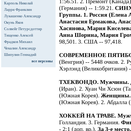
1:56.51. 2. Премонт (Канада)
Карполь Николай
(Германия) -- 1:59.21.
СИНХ
Ларри Франклин
Группы. 1. Россия (Елена 
Лукашенко Александр
Анастасия Ермакова, Ана
Окунь Яков
Хасянова, Мария Киселев
Солвейг Петурсдоттир
Анна Шорина, Мария Гро
Тищенко Алексей
98,501. 3. США -- 97,418.
Фрадков Михаил
Чекалин Александр
СОВРЕМЕННОЕ ПЯТИБО
Шипулин Геннадий
(Венгрия) -- 5448 очков. 2. Р
все персоны
Хэрлэнд (Великобритания) -
ТХЕКВОНДО. Мужчины. Д
(Иран). 2. Хуан Чи Хсюн (Т
(Южная Корея).
Женщины. Д
(Южная Корея). 2. Абдалла 
ХОККЕЙ НА ТРАВЕ. Муж
Голландия. 3. Германия.
Фин
- 2:1 (доп. вр.).
За 3-е место.