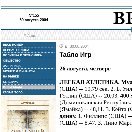
N°155
30 августа 2004
//
Архив
/
ВЕСЬ НОМЕР
//
30.08.2004
ПЕРВАЯ ПОЛОСА
Табло Игр
ПОЛИТИКА И ЭКОНОМИКА
ОБЩЕСТВО
ЗАГРАНИЦА
26 августа, четверг
БИЗНЕС И ФИНАНСЫ
НА РЫНКЕ
ЛЕГКАЯ АТЛЕТИКА. Мужч
КУЛЬТУРА
ОЛИМПИАДА
(США) -- 19,79 сек. 2. Б. Уи
КРОМЕ ТОГО
Гэтлин (США) -- 20,03.
400 
(Доминиканская Республика)
(Ямайка) -- 48,11. 3. Кейта 
длину.
1. Филлипс (США) -- 
(США) -- 8.47. 3. Лино Март