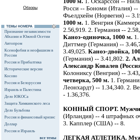
1000 м.
1. Оскарссон -- Ниль
Росси -- Бономи (Италия) -- 
Обзоры
Фьелдхейм (Норвегия) -- 3.1
1000 м.
1. Венгрия (Каммере
ТЕМЫ НОМЕРА
2.56,919. 2. Германия -- 2.58
Признание независимости
Каноэ-одиночка, 1000 м.
1.
Абхазии и Южной Осетии
Диттмер (Германия) -- 3.46,7
Автопром
Ксенофобия и неофашизм в
3.49,025.
Каноэ-двойка, 10
России
(Германия) -- 3.41,802.
2. А
Россия и Прибалтика
Александр Ковалев (Россия
Исторические версии
Колониксу (Венгрия) -- 3.43
Косово
четверка, 500 м.
1. Германи
Россия и Белоруссия
Леонхардт) -- 1.34,340. 2. Ве
Израиль и Палестина
- 1.36,376.
Дело ЮКОСа
Защита Химкинского леса
КОННЫЙ СПОРТ. Мужчин
Дело Бульбова
(Ирландия) -- 4 штрафных очк
Россия и финансовый кризис
3. Капплер (США) -- 8.
Доллар
Россия и Израиль
ЛЕГКАЯ АТЛЕТИКА. Мужчи
все темы