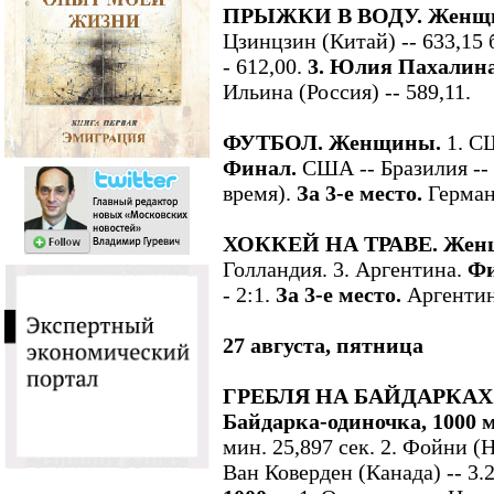
ПРЫЖКИ В ВОДУ. Женщи
Цзинцзин (Китай) -- 633,15 
- 612,00.
3. Юлия Пахалина 
Ильина (Россия) -- 589,11.
ФУТБОЛ. Женщины.
1. С
Финал.
США -- Бразилия -- 
время).
За 3-е место.
Германи
ХОККЕЙ НА ТРАВЕ. Жен
Голландия. 3. Аргентина.
Фи
- 2:1.
За 3-е место.
Аргентина
27 августа, пятница
ГРЕБЛЯ НА БАЙДАРКАХ 
Байдарка-одиночка, 1000 
мин. 25,897 сек. 2. Фойни (Н
Ван Коверден (Канада) -- 3.