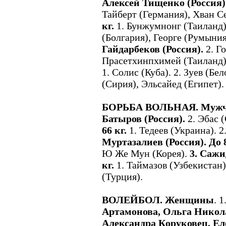
Алексей Тищенко (Россия)
Тайберт (Германия), Хван С
кг.
1. Бунжумнонг (Таиланд).
(Болгария), Георге (Румыни
Гайдарбеков (Россия).
2. Г
Прасетхинпхимей (Таиланд
1. Солис (Куба). 2. Зуев (Б
(Сирия), Эльсайед (Египет).
БОРЬБА ВОЛЬНАЯ. Мужчин
Батыров (Россия).
2. Эбас 
66 кг.
1. Тедеев (Украина). 
Муртазалиев (Россия).
До 
Ю Же Мун (Корея).
3. Сажи
кг.
1. Таймазов (Узбекистан).
(Турция).
ВОЛЕЙБОЛ. Женщины
. 
Артамонова, Ольга Никола
Александра Коруковец, Ел