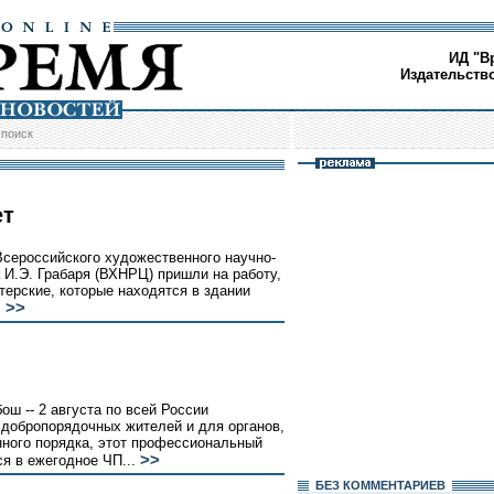
ИД "В
Издательств
/
поиск
ет
Всероссийского художественного научно-
 И.Э. Грабаря (ВХНРЦ) пришли на работу,
стерские, которые находятся в здании
>>
.
ш -- 2 августа по всей России
добропорядочных жителей и для органов,
ного порядка, этот профессиональный
>>
ся в ежегодное ЧП...
БЕЗ КОМMЕНТАРИЕВ