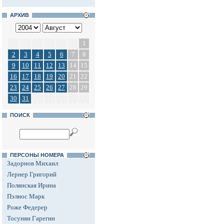
АРХИВ
1
2
3
4
5
6
7
8
9
10
11
12
13
14
15
16
17
18
19
20
21
22
23
24
25
26
27
28
29
30
31
ПОИСК
ПЕРСОНЫ НОМЕРА
Задорнов Михаил
Лернер Григорий
Полянская Ирина
Пэлиос Марк
Роже Федерер
Тосунян Гарегин