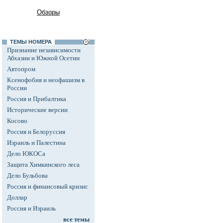
Обзоры
ТЕМЫ НОМЕРА
Признание независимости
Абхазии и Южной Осетии
Автопром
Ксенофобия и неофашизм в
России
Россия и Прибалтика
Исторические версии
Косово
Россия и Белоруссия
Израиль и Палестина
Дело ЮКОСа
Защита Химкинского леса
Дело Бульбова
Россия и финансовый кризис
Доллар
Россия и Израиль
все темы