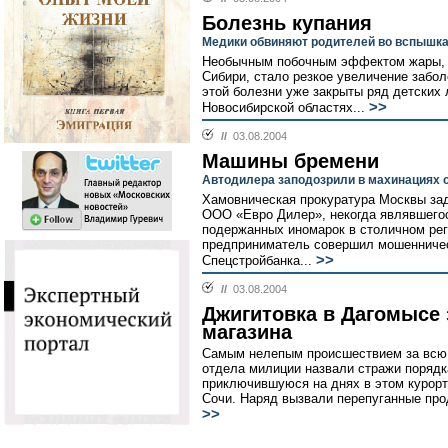
Болезнь купания
Медики обвиняют родителей во вспышка
Необычным побочным эффектом жары, у
Сибири, стало резкое увеличение забо
этой болезни уже закрыты ряд детских 
>>
Новосибирской областях...
//
03.08.2004
Машины бремени
Автодилера заподозрили в махинациях 
Хамовническая прокуратура Москвы зад
ООО «Евро Дилер», некогда являвшего
подержанных иномарок в столичном рег
предприниматель совершил мошенничес
>>
Спецстройбанка...
//
03.08.2004
Джигитовка в Дагомысе
магазина
Самым нелепым происшествием за всю 
отдела милиции назвали стражи поряд
приключившуюся на днях в этом курорт
Сочи. Наряд вызвали перепуганные про
>>