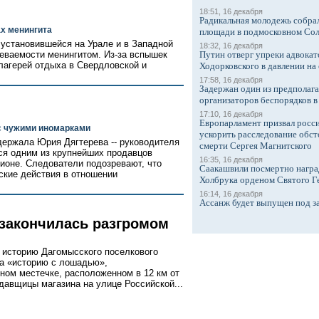
18:51, 16 декабря
Радикальная молодежь собрал
х менингита
площади в подмосковном Со
становившейся на Урале и в Западной
18:32, 16 декабря
леваемости менингитом. Из-за вспышек
Путин отверг упреки адвокат
лагерей отдыха в Свердловской и
Ходорковского в давлении на 
17:58, 16 декабря
Задержан один из предполаг
организаторов беспорядков 
17:10, 16 декабря
Европарламент призвал росси
с чужими иномарками
ускорить расследование обст
ержала Юрия Дягтерева -- руководителя
смерти Сергея Магнитского
ся одним из крупнейших продавцов
16:35, 16 декабря
ионе. Следователи подозревают, что
Саакашвили посмертно награ
кие действия в отношении
Холбрука орденом Святого Г
16:14, 16 декабря
Ассанж будет выпущен под з
 закончилась разгромом
историю Дагомысского поселкового
ка «историю с лошадью»,
ном местечке, расположенном в 12 км от
давщицы магазина на улице Российской...