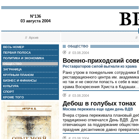
N°136
03 августа 2004
//
Архив
/
ОБЩЕСТВО
ВЕСЬ НОМЕР
ПЕРВАЯ ПОЛОСА
//
03.08.2004
ПОЛИТИКА И ЭКОНОМИКА
Военно-приходский сов
ОБЩЕСТВО
Реставраторов силой выгнали из храма
ЗАГРАНИЦА
Рано утром в понедельник сотрудники 
КРУПНЫМ ПЛАНОМ
реставрационного центра им. академика
БИЗНЕС И ФИНАНСЫ
но так и не смогли попасть к себе в ма
КУЛЬТУРА
храма Воскресения Христа в Кадашах..
СПОРТ
//
03.08.2004
КРОМЕ ТОГО
Дебош в голубых тонах
Москва пережила еще один день ВДВ
Вчера страна переживала плановый дебо
традиционно отмечался День ВДВ. Для 
отвечающих за поддержание обществен
праздник десантников давно превратил
//
03.08.2004