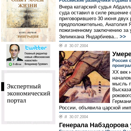
Российские разведчики отданы 
Вчера катарский судья Абдалл
суда оставил в силе решение 
приговорившего 30 июня двух 
предположительно, Анатолия Я
пожизненному заключению за 
>>
Зелимхана Яндарбиева...
//
30.07.2004
Умере
Россия с
проигра
ХХ век 
началом
мысль п
Высказа
рокового
Германи
России, объявила царской имп
//
30.07.2004
Генерала Набздорова 