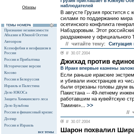
Грузия приглашает в Южную Ос
наблюдателей
Обзоры
В августе Грузия простится 
силами по поддержанию мира 
осетинского конфликта генер
ТЕМЫ НОМЕРА
Набздоровым. Этот российски
Признание независимости
Абхазии и Южной Осетии
раздражение у официального 
Автопром
// читайте тему:
Ситуация 
Ксенофобия и неофашизм в
России
//
30.07.2004
Россия и Прибалтика
Джихад против едино
Исторические версии
В Ираке впервые казнены залож
Косово
Если раньше иракские экстре
Россия и Белоруссия
и убивали иностранцев из чис
Израиль и Палестина
были отрезаны головы двум в
Дело ЮКОСа
Пакистана -- 49-летнему инже
работавшим на кувейтскую ст
Защита Химкинского леса
>>
Тамини»...
Дело Бульбова
//
Россия и финансовый кризис
Доллар
//
30.07.2004
Россия и Израиль
Шарон похвалил Шир
все темы