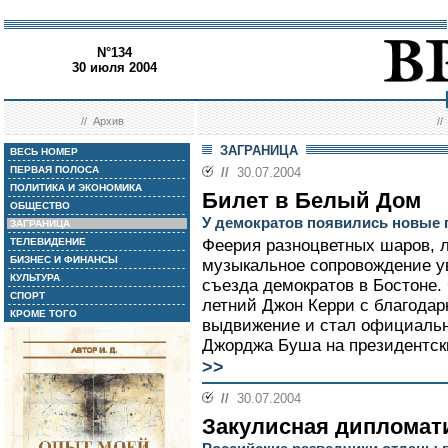
N°134
30 июля 2004
//
Архив
/
ЗАГРАНИЦА
ВЕСЬ НОМЕР
ПЕРВАЯ ПОЛОСА
//
30.07.2004
ПОЛИТИКА И ЭКОНОМИКА
Билет в Белый Дом
ОБЩЕСТВО
У демократов появились новые 
ЗАГРАНИЦА
ТЕЛЕВИДЕНИЕ
Феерия разноцветных шаров, л
БИЗНЕС И ФИНАНСЫ
музыкальное сопровождение у
КУЛЬТУРА
съезда демократов в Бостоне.
СПОРТ
летний Джон Керри с благодар
КРОМЕ ТОГО
выдвижение и стал официаль
Джорджа Буша на президентски
>>
//
30.07.2004
Закулисная дипломат