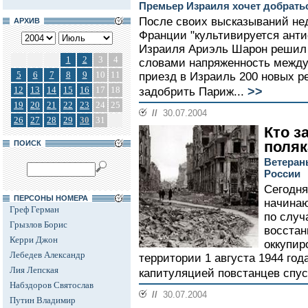
Премьер Израиля хочет добрать
После своих высказываний нед
АРХИВ
Франции "культивируется ант
Израиля Ариэль Шарон решил 
1
2
3
4
словами напряженность между
5
6
7
8
9
10
11
приезд в Израиль 200 новых р
>>
12
13
14
15
16
17
18
задобрить Париж...
19
20
21
22
23
24
25
//
30.07.2004
26
27
28
29
30
31
Кто з
поля
ПОИСК
Ветеран
России
Сегодня
ПЕРСОНЫ НОМЕРА
начинаю
Греф Герман
по случ
Грызлов Борис
восстан
Керри Джон
оккупи
Лебедев Александр
территории 1 августа 1944 го
Лия Лепская
капитуляцией повстанцев спуст
Набздоров Святослав
//
30.07.2004
Путин Владимир