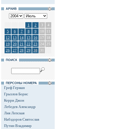
АРХИВ
1
2
3
4
5
6
7
8
9
10
11
12
13
14
15
16
17
18
19
20
21
22
23
24
25
26
27
28
29
30
31
ПОИСК
ПЕРСОНЫ НОМЕРА
Греф Герман
Грызлов Борис
Керри Джон
Лебедев Александр
Лия Лепская
Набздоров Святослав
Путин Владимир