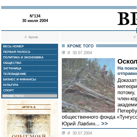
N°134
30 июля 2004
//
Архив
/
КРОМЕ ТОГО
ВЕСЬ НОМЕР
ПЕРВАЯ ПОЛОСА
//
30.07.2004
ПОЛИТИКА И ЭКОНОМИКА
Оско
ОБЩЕСТВО
На поиск
ЗАГРАНИЦА
отправи
ТЕЛЕВИДЕНИЕ
Доказат
БИЗНЕС И ФИНАНСЫ
КУЛЬТУРА
метеори
СПОРТ
потому,
КРОМЕ ТОГО
член-ко
академи
Петербу
общественного фонда «Тунгус
>>
Юрий Лавбин...
//
30.07.2004