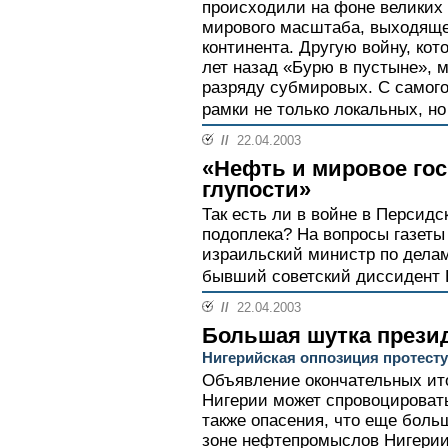
происходили на фоне великих
мирового масштаба, выходяще
континента. Другую войну, ко
лет назад «Бурю в пустыне», 
разряду субмировых. С самого
рамки не только локальных, но
//
22.04.2003
«Нефть и мировое госп
глупости»
Так есть ли в войне в Персид
подоплека? На вопросы газеты
израильский министр по дела
бывший советский диссидент
//
22.04.2003
Большая шутка прези
Нигерийская оппозиция протесту
Объявление окончательных ито
Нигерии может спровоцировать
также опасения, что еще боль
зоне нефтепромыслов Нигерии,