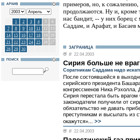
примеров, но, к сожалению,
АРХИВ
продолжаются. Ну и, кроме т
нас бандит, -- у них борец 
1
2
3
4
5
6
Саддам, и Арафат, и Басаев
7
8
9
10
11
12
13
14
15
16
17
18
19
20
21
22
23
24
25
26
27
ЗАГРАНИЦА
28
29
30
//
22.04.2003
ПОИСК
Сирия больше не вра
Соратникам Саддама надо искат
После состоявшейся в выходн
сирийского президента Башар
конгрессменов Ника Рэхолла,
Сирия перестала быть врагом
законодатели получили от сир
обязательство не давать при
преступникам и высылать из с
>>
окажутся»...
//
22.04.2003
Палестинский газ при