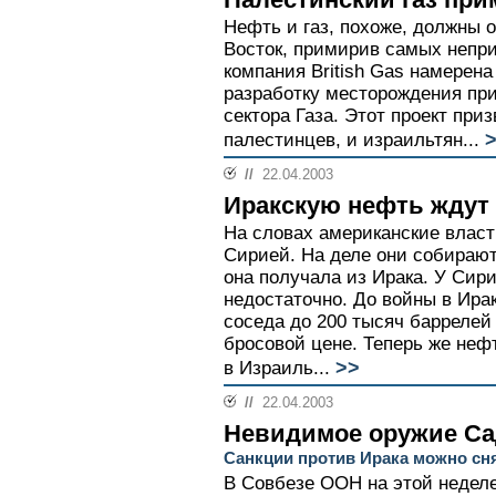
Нефть и газ, похоже, должны 
Восток, примирив самых непр
компания British Gas намерена
разработку месторождения при
сектора Газа. Этот проект при
>
палестинцев, и израильтян...
//
22.04.2003
Иракскую нефть ждут
На словах американские власт
Сирией. На деле они собираю
она получала из Ирака. У Сири
недостаточно. До войны в Ира
соседа до 200 тысяч баррелей
бросовой цене. Теперь же неф
>>
в Израиль...
//
22.04.2003
Невидимое оружие С
Санкции против Ирака можно сня
В Совбезе ООН на этой недел