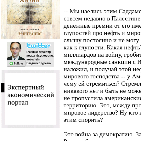
-- Мы наелись этим Саддам
совсем недавно в Палестине
денежные премии от его име
глупостей про нефть и миров
слышу постоянно и не могу 
как к глупости. Какая нефть
миллиардов на войну, гробит
международные санкции с И
наложил, и получай этой не
мирового господства -- у Аме
чему ей стремиться? Стремле
никакого нет и быть не може
не пропустила американские
территорию. Это, между пр
мировое лидерство? Ну кто 
этим спорить?
Это война за демократию. За