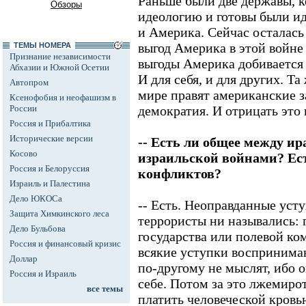
Раньше были две державы, 
Обзоры
идеологию и готовы были и
и Америка. Сейчас осталась
выгод Америка в этой войне
ТЕМЫ НОМЕРА
Признание независимости
выгоды Америка добивается
Абхазии и Южной Осетии
И для себя, и для других. Та
Автопром
мире правят американские 
Ксенофобия и неофашизм в
России
демократия. И отрицать это 
Россия и Прибалтика
Исторические версии
-- Есть ли общее между ир
Косово
израильской войнами? Ест
Россия и Белоруссия
конфликтов?
Израиль и Палестина
Дело ЮКОСа
-- Есть. Неоправданные уст
Защита Химкинского леса
террористы ни назывались: 
Дело Бульбова
государства или полевой ко
Россия и финансовый кризис
всякие уступки воспринимаю
Доллар
по-другому не мыслят, ибо о
Россия и Израиль
себе. Потом за это лжемиро
все темы
платить человеческой кровь