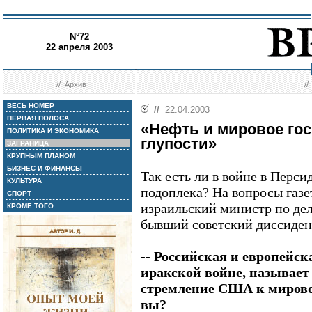
N°72
22 апреля 2003
//
Архив
/
ВЕСЬ НОМЕР
//
22.04.2003
ПЕРВАЯ ПОЛОСА
«Нефть и мировое госп
ПОЛИТИКА И ЭКОНОМИКА
глупости»
ЗАГРАНИЦА
КРУПНЫМ ПЛАНОМ
БИЗНЕС И ФИНАНСЫ
Так есть ли в войне в Перси
КУЛЬТУРА
подоплека? На вопросы газе
СПОРТ
израильский министр по де
КРОМЕ ТОГО
бывший советский диссид
-- Российская и европейска
иракской войне, называет
стремление США к мировом
вы?