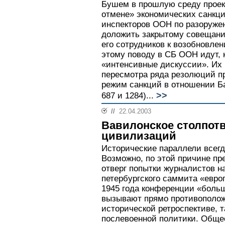
Бушем в прошлую среду проек
отмене» экономических санкци
инспекторов ООН по разоруже
доложить закрытому совещани
его сотрудников к возобновлен
этому поводу в СБ ООН идут, 
«интенсивные дискуссии». Их 
пересмотра ряда резолюций 
режим санкций в отношении Б
>>
687 и 1284)...
//
22.04.2003
Вавилонское столпотв
цивилизаций
Исторические параллели всегд
Возможно, по этой причине пр
отверг попытки журналистов н
петербургского саммита «евро
1945 года конференции «больш
вызывают прямо противоположн
исторической ретроспективе, т
послевоенной политики. Общее