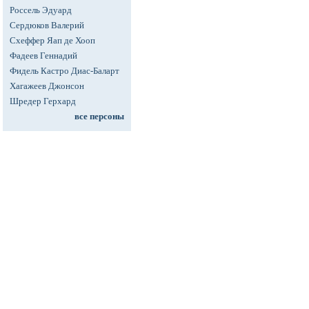
Россель Эдуард
Сердюков Валерий
Схеффер Яап де Хооп
Фадеев Геннадий
Фидель Кастро Диас-Баларт
Хагажеев Джонсон
Шредер Герхард
все персоны