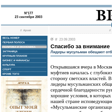
N°177
23 сентября 2003
//
Архив
/
ВЕСЬ НОМЕР
//
23.09.2003
ПЕРВАЯ ПОЛОСА
Спасибо за внимание
ПОЛИТИКА И ЭКОНОМИКА
Лидеры мусульман обещают отб
ЗАГРАНИЦА
КРУПНЫМ ПЛАНОМ
БИЗНЕС И ФИНАНСЫ
КУЛЬТУРА
Открывшаяся вчера в Москв
СПОРТ
муфтиев началась с глубоки
КРОМЕ ТОГО
сторону светских властей. 
лидеры мусульманских общи
сердечной благодарности ру
хорошие условия, в которых
нашей стране исповедующие
«Мусульманские организаци