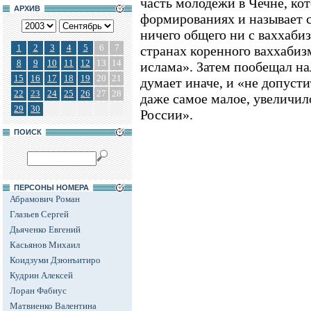
часть молодежи в Чечне, ко
АРХИВ
формированиях и называет с
ничего общего ни с ваххаби
1
2
3
4
5
6
7
странах коренного ваххабиз
8
9
10
11
12
13
14
ислама». Затем пообещал на
15
16
17
18
19
20
21
думает иначе, и «не допуст
22
23
24
25
26
27
28
даже самое малое, увеличил
29
30
России».
ПОИСК
ПЕРСОНЫ НОМЕРА
Абрамович Роман
Глазьев Сергей
Дьяченко Евгений
Касьянов Михаил
Коидзуми Дзюнъитиро
Кудрин Алексей
Лоран Фабиус
Матвиенко Валентина