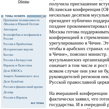
Обзоры
получила приглашение всту
Исламская конференция (О
несколько десятков мусульм
ТЕМЫ НОМЕРА
президент публично поддерж
Признание независимости
Абхазии и Южной Осетии
позднее прокомментировал 
Автопром
Москва готова поддерживать
Ксенофобия и неофашизм в
конференцией в стремлении
России
урегулированию в Чечне. Это
Россия и Прибалтика
чтобы в арабских странах «
Исторические версии
в Чечне», пояснил министр.
Косово
мусульманских организаци
Россия и Белоруссия
означает в том числе и рост
Израиль и Палестина
всяком случае они уже не бу
Дело ЮКОСа
руководителей регионов не
Защита Химкинского леса
Русской православной церкв
Дело Бульбова
Россия и финансовый кризис
Доллар
На вчерашней конференции
Россия и Израиль
фактически заявил, что гот
все темы
государства. И в очередной 