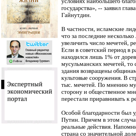
условиях наибольшего благо
государства», -- заявил гла
Гайнутдин.
В частности, исламские лиде
что за последние несколько 
увеличить число мечетей, р
Если в советский период в
находился лишь 1% от доре
мусульманских мечетей, то 
здания возвращены общинам
культовые сооружения. В ст
тыс. мечетей. По мнению м
сторону и общественное мн
перестали приравнивать к р
Особой благодарности был 
Путин. Причем в этом случа
реальные действия. Напомни
страна со значительной дол