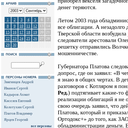
приобрел векселя загадочно
АРХИВ
денег теряются.
Летом 2003 года обладмини
1
2
3
4
5
6
7
8
9
10
11
12
13
14
все облигации. А незадолго 
15
16
17
18
19
20
21
Тверской области возбудила
22
23
24
25
26
27
28
следователи арестовали Оле
29
30
решетку отправились Волчко
мошенничестве.
ПОИСК
Губернатора Платова следов
допрос, где он заявил: «В ч
ПЕРСОНЫ НОМЕРА
я знаю в общих чертах. В де
Звягинцев Андрей
разговоров с Котляром я пон
Иванов Сергей
Ред.
) подтягивает какие-то 
Кадыров Ахмат
реализации облигаций я не 
Киселев Евгений
свою очередь заявил, что д
Колотухин Сергей
Платова, который и приказа
Платов Владимир
Ортодокс+» до того, как ЗА
Ярцев Георгий
обладминистрации деньги. В
все персоны