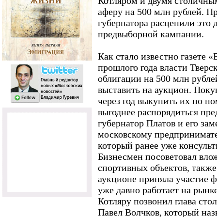
Котляром и двумя столичны
аферу на 500 млн рублей. П
губернатора расценили это 
предвыборной кампании.
Как стало известно газете 
прошлого года власти Тверс
облигации на 500 млн рубле
выставить на аукцион. Пок
через год выкупить их по но
выгоднее распорядиться пре
губернатор Платов и его зам
московскому предпринимате
который ранее уже консульт
Бизнесмен посоветовал влож
спортивных объектов, также
аукционе приняла участие 
уже давно работает на рынке
Котляру позвонил глава сто
Павел Волчков, который наз