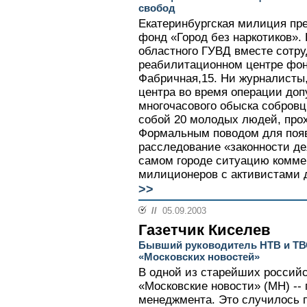
свобод
Екатеринбургская милиция пре
фонд «Город без наркотиков».
областного ГУВД вместе сотр
реабилитационном центре фон
Фабричная,15. Ни журналисты,
центра во время операции до
многочасового обыска собровц
собой 20 молодых людей, про
Формальным поводом для появ
расследование «законности де
самом городе ситуацию коммен
милиционеров с активистами д
>>
//
05.09.2003
Газетчик Киселев
Бывший руководитель НТВ и ТВ
«Московских новостей»
В одной из старейших российс
«Московские новости» (МН) --
менеджмента. Это случилось по