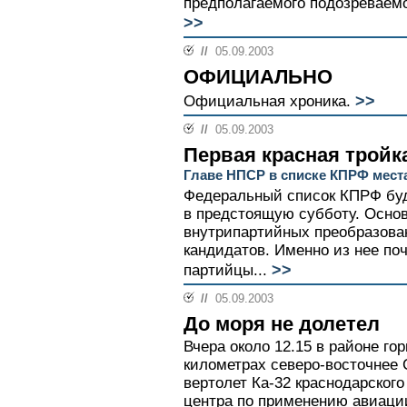
предполагаемого подозреваемог
>>
//
05.09.2003
ОФИЦИАЛЬНО
>>
Официальная хроника.
//
05.09.2003
Первая красная тройк
Главе НПСР в списке КПРФ места
Федеральный список КПРФ буд
в предстоящую субботу. Основ
внутрипартийных преобразован
кандидатов. Именно из нее по
>>
партийцы...
//
05.09.2003
До моря не долетел
Вчера около 12.15 в районе го
километрах северо-восточнее 
вертолет Ка-32 краснодарског
центра по применению авиаци