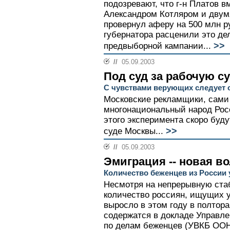
подозревают, что г-н Платов 
Александром Котляром и дву
провернул аферу на 500 млн р
губернатора расценили это дел
>>
предвыборной кампании...
//
05.09.2003
Под суд за рабочую с
С чувствами верующих следует 
Московские рекламщики, сами 
многонациональный народ Рос
этого эксперимента скоро буд
>>
суде Москвы...
//
05.09.2003
Эмиграция -- новая в
Количество беженцев из России 
Несмотря на непрерывную ста
количество россиян, ищущих 
выросло в этом году в полтор
содержатся в докладе Управл
по делам беженцев (УВКБ ООН