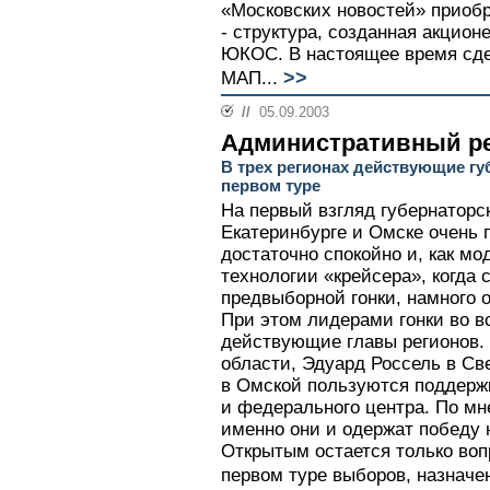
«Московских новостей» приоб
- структура, созданная акцио
ЮКОС. В настоящее время сде
>>
МАП...
//
05.09.2003
Административный р
В трех регионах действующие гу
первом туре
На первый взгляд губернаторс
Екатеринбурге и Омске очень 
достаточно спокойно и, как мо
технологии «крейсера», когда
предвыборной гонки, намного 
При этом лидерами гонки во в
действующие главы регионов.
области, Эдуард Россель в С
в Омской пользуются поддержк
и федерального центра. По мн
именно они и одержат победу 
Открытым остается только воп
первом туре выборов, назначен