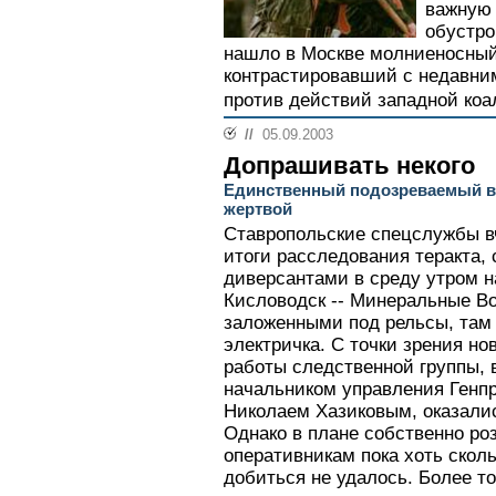
важную
обустро
нашло в Москве молниеносный 
контрастировавший с недавни
против действий западной коа
//
05.09.2003
Допрашивать некого
Единственный подозреваемый в
жертвой
Ставропольские спецслужбы в
итоги расследования теракта,
диверсантами в среду утром н
Кисловодск -- Минеральные 
заложенными под рельсы, там
электричка. С точки зрения н
работы следственной группы, 
начальником управления Генп
Николаем Хазиковым, оказали
Однако в плане собственно ро
оперативникам пока хоть скол
добиться не удалось. Более то