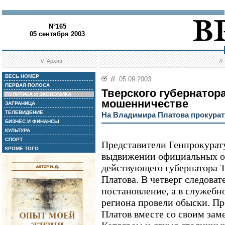
N°165
05 сентября 2003
//
Архив
/
ВЕСЬ НОМЕР
//
05.09.2003
ПЕРВАЯ ПОЛОСА
Тверского губернатор
ПОЛИТИКА И ЭКОНОМИКА
мошенничестве
ЗАГРАНИЦА
ТЕЛЕВИДЕНИЕ
На Владимира Платова прокурату
БИЗНЕС И ФИНАНСЫ
КУЛЬТУРА
СПОРТ
Представители Генпрокурату
КРОМЕ ТОГО
выдвижении официальных о
действующего губернатора 
Платова. В четверг следова
постановление, а в служебн
региона провели обыски. Пр
Платов вместе со своим за