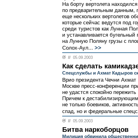
На борту вертолета находился 
по предварительным данным, п
еще нескольких вертолетов о
которые сейчас ведутся под г
среди туристов как Лунная По
и устанавливается бугельный 
на Лунную Поляну грузы с пл
>>
Солох-Аул...
//
05.09.2003
Как сделать камикадз
Спецслужбы и Ахмат Кадыров ск
Врио президента Чечни Ахмат
Москве пресс-конференции при
не удастся спокойно пережить
Причем к дестабилизирующим
не только боевиков, активност
спад, но и федеральные спецс
//
05.09.2003
Битва наркоборцов
Милиция обвинила общественник