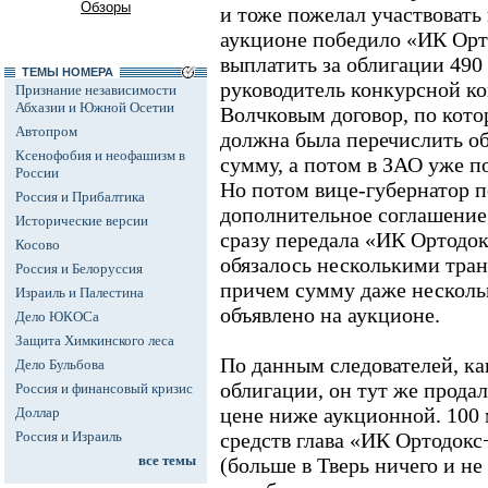
Обзоры
и тоже пожелал участвовать 
аукционе победило «ИК Орт
выплатить за облигации 490 
ТЕМЫ НОМЕРА
руководитель конкурсной ко
Признание независимости
Абхазии и Южной Осетии
Волчковым договор, по кото
Автопром
должна была перечислить 
Ксенофобия и неофашизм в
сумму, а потом в ЗАО уже п
России
Но потом вице-губернатор 
Россия и Прибалтика
дополнительное соглашение
Исторические версии
сразу передала «ИК Ортодок
Косово
обязалось несколькими тра
Россия и Белоруссия
причем сумму даже несколь
Израиль и Палестина
объявлено на аукционе.
Дело ЮКОСа
Защита Химкинского леса
По данным следователей, ка
Дело Бульбова
облигации, он тут же прода
Россия и финансовый кризис
цене ниже аукционной. 100
Доллар
Россия и Израиль
средств глава «ИК Ортодок
все темы
(больше в Тверь ничего и не