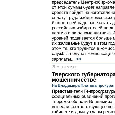
председатель Центризбиркома
от этой суммы будет направле
средств пойдет на изготовлени
оплату труда избиркомовских 
бюллетеней надо напечатать д
российских избирателей по две
партию и за одномандатника. 
уровней подвизается больше м
их жалованье будут в этом год
этом те, кто трудится в комис
службы, получат компенсацию 
>>
зарплаты...
//
05.09.2003
Тверского губернатор
мошенничестве
На Владимира Платова прокурату
Представители Генпрокуратур
официальных обвинений проти
Тверской области Владимира П
вынесли соответствующее пос
кабинете и дома у главы реги