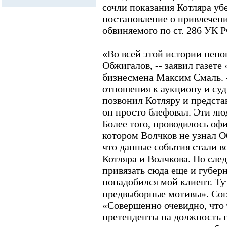
сочли показания Котляра у
постановление о привлечени
обвиняемого по ст. 286 УК
«Во всей этой истории непо
Обжигалов, -- заявил газете
бизнесмена Максим Смаль. -
отношения к аукциону и судь
позвонил Котляру и предст
он просто блефовал. Эти лю
Более того, проводилось оф
котором Волчков не узнал О
что данные события стали в
Котляра и Волчкова. Но сле
привязать сюда еще и губерн
понадобился мой клиент. Ту
предвыборные мотивы». Согл
«Совершенно очевидно, что
претенденты на должность 