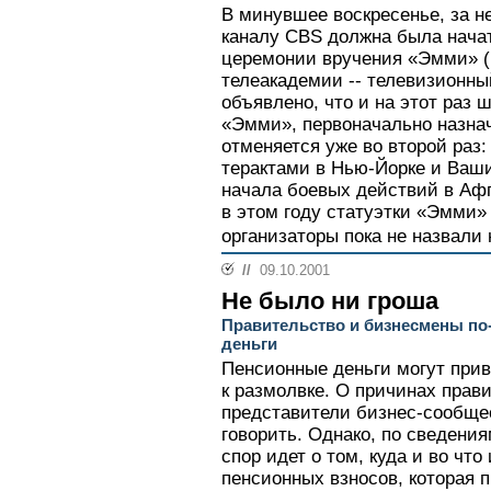
В минувшее воскресенье, за не
каналу CBS должна была нача
церемонии вручения «Эмми» (
телеакадемии -- телевизионны
объявлено, что и на этот раз 
«Эмми», первоначально назнач
отменяется уже во второй раз: 
терактами в Нью-Йорке и Вашин
начала боевых действий в Афг
в этом году статуэтки «Эмми» 
организаторы пока не назвали н
//
09.10.2001
Не было ни гроша
Правительство и бизнесмены по
деньги
Пенсионные деньги могут при
к размолвке. О причинах прав
представители бизнес-сообще
говорить. Однако, по сведения
спор идет о том, куда и во что
пенсионных взносов, которая 