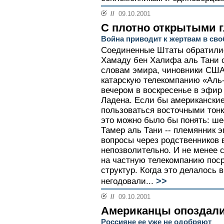
//
09.10.2001
С плотно открытыми 
Война приводит к жертвам в сво
Соединенные Штаты обратилис
Хамаду бен Халифа аль Тани 
словам эмира, чиновники США
катарскую телекомпанию «Аль
вечером в воскресенье в эфи
Ладена. Если бы американски
пользоваться восточными тонк
это можно было бы понять: ш
Тамер аль Тани -- племянник э
вопросы через родственников 
непозволительно. И не менее 
на частную телекомпанию пос
структур. Когда это делалось 
>>
негодовали...
//
09.10.2001
Американцы опоздали
Россияне ее уже не одобряют