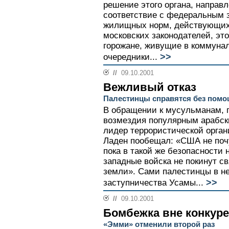
решение этого органа, направ
соответствие с федеральным 
жилищных норм, действующих
московских законодателей, эт
горожане, живущие в коммунал
>>
очередники...
//
09.10.2001
Вежливый отказ
Палестинцы справятся без помо
В обращении к мусульманам, 
возмездия популярным арабск
лидер террористической орга
Ладен пообещал: «США не поч
пока в такой же безопасности 
западные войска не покинут 
земли». Сами палестинцы в не
>>
заступничества Усамы...
//
09.10.2001
Бомбежка вне конкур
«Эмми» отменили второй раз