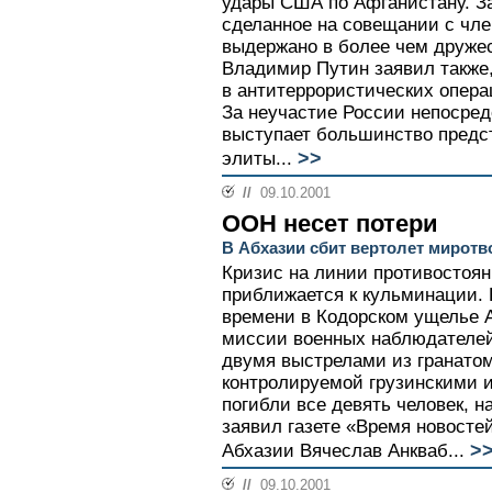
удары США по Афганистану. З
сделанное на совещании с чл
выдержано в более чем друже
Владимир Путин заявил также,
в антитеррористических опер
За неучастие России непосред
выступает большинство предс
>>
элиты...
//
09.10.2001
ООН несет потери
В Абхазии сбит вертолет миротв
Кризис на линии противостоян
приближается к кульминации. 
времени в Кодорском ущелье 
миссии военных наблюдателе
двумя выстрелами из гранатом
контролируемой грузинскими 
погибли все девять человек, н
заявил газете «Время новост
>
Абхазии Вячеслав Анкваб...
//
09.10.2001