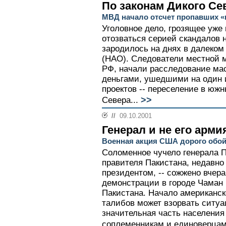
По законам Дикого Се
МВД начало отсчет пропавших 
Уголовное дело, грозящее уже
отозваться серией скандалов 
зародилось на днях в далеком
(НАО). Следователи местной 
РФ, начали расследование ма
деньгами, ушедшими на один
проектов -- переселение в юж
>>
Севера...
//
09.10.2001
Генерал и не его арми
Военная акция США дорого обой
Соломенное чучело генерала 
правителя Пакистана, недавно
президентом, -- сожжено вчер
демонстрации в городе Чаман 
Пакистана. Начало американск
талибов может взорвать ситуа
значительная часть населения
соплеменникам и единоверцам 