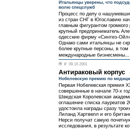
Итальянцы уверены, что подсу
волю спецслужб
Процесс по делу о нашумевши
из стран СНГ в Югославию нач
главным фигурантом громкого
крупный предприниматель Але
одесские фирму «Синтез-Ойл»
Однако сами итальянцы не скр
более крупные персоны, в том
международные бизнесмены...
//
09.10.2001
Антираковый корпус
Нобелевскую премию по медици
Первая Нобелевская премия XX
совершенные в начале 70-х го
Шведская Королевская академ
оглашение списка лауреатов 2
удостоила награды сразу трои
Лиланд Хартвелл и его британ
Нерси получат самую почетну
исследования, в результате к