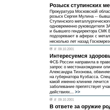
Розыск ступинских м
Прокуратура Московской обла
розыск Сергея Мулина -- быв
Ступинского металлургическог
одновременно руководителя З
и бывшего гендиректора СМК 
подозревают в аферах с мета
несколько лет назад Госкомрез
//
09.10.2001
Интересуемся здоров
ФСБ России направила в прав
запрос о местонахождении ол
Александра Тихонова, обвиняе
на губернатора Кузбасса. Спе
какой именно клинике лечится 
заболевание препятствует уч
>>
действиях...
//
09.10.2001
В ответе за оружие р