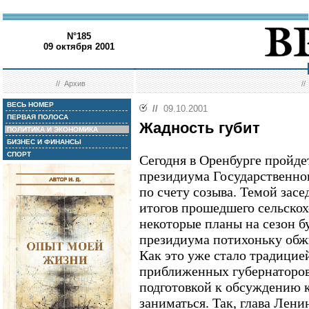
N°185
09 октября 2001
//
Архив
/
ВЕСЬ НОМЕР
//
09.10.2001
ПЕРВАЯ ПОЛОСА
Жадность губит
ПОЛИТИКА И ЭКОНОМИКА
БИЗНЕС И ФИНАНСЫ
СПОРТ
Сегодня в Оренбурге пройде
президиума Государственног
по счету созыва. Темой зас
итогов прошедшего сельскох
некоторые планы на сезон б
президиума потихоньку обжи
Как это уже стало традицие
приближенных губернаторов 
подготовкой к обсуждению 
заниматься. Так, глава Лен