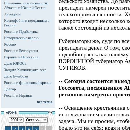
сельского хозяйства. До раз
Признание независимости
президент намерен посетит
Абхазии и Южной Осетии
сельхозпромышленности. Хл
Автопром
которого входит несколько к
Ксенофобия и неофашизм в
России
также состоящий из нескол
Россия и Прибалтика
Исторические версии
Губернаторы же, судя по все
Косово
президента денег. О том, ск
Россия и Белоруссия
подробно рассказал нашему
Израиль и Палестина
ВОРОНИНОЙ губернатор Алт
Дело ЮКОСа
СУРИКОВ.
Защита Химкинского леса
Дело Бульбова
-- Сегодня состоится выез
Россия и финансовый кризис
Госсовета, посвященное А
Доллар
регионов намерены просит
Россия и Израиль
все темы
-- Оснащение крестьянина 
АРХИВ
использованием лизинговых 
задача. Мы не просим, чтоб
брало это на себя; края и об
1
2
3
4
5
6
7