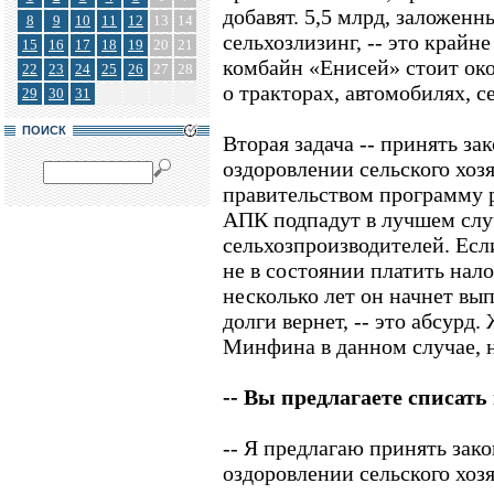
добавят. 5,5 млрд, заложен
8
9
10
11
12
13
14
сельхозлизинг, -- это крайн
15
16
17
18
19
20
21
комбайн «Енисей» стоит окол
22
23
24
25
26
27
28
о тракторах, автомобилях, се
29
30
31
ПОИСК
Вторая задача -- принять за
оздоровлении сельского хоз
правительством программу 
АПК подпадут в лучшем слу
сельхозпроизводителей. Есл
не в состоянии платить налог
несколько лет он начнет вып
долги вернет, -- это абсурд
Минфина в данном случае, 
-- Вы предлагаете списать 
-- Я предлагаю принять зак
оздоровлении сельского хозя