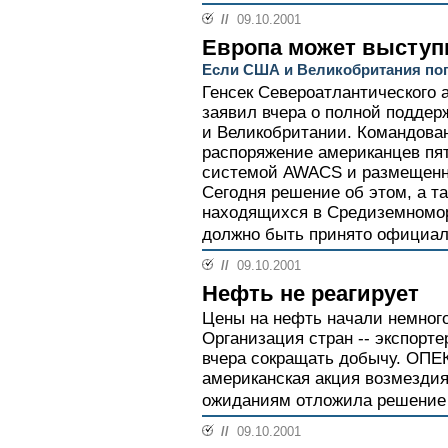
//
09.10.2001
Европа может выступ
Если США и Великобритания по
Генсек Североатлантического
заявил вчера о полной подде
и Великобритании. Командован
распоряжение американцев пя
системой AWACS и размещенны
Сегодня решение об этом, а 
находящихся в Средиземномо
должно быть принято официаль
//
09.10.2001
Нефть не реагирует
Цены на нефть начали немного 
Организация стран -- экспорт
вчера сокращать добычу. ОПЕ
американская акция возмездия 
ожиданиям отложила решение 
//
09.10.2001