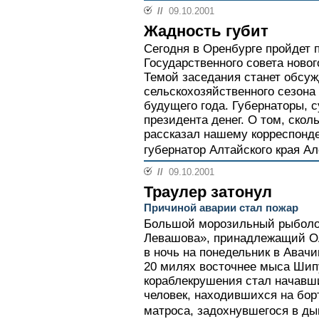
//
09.10.2001
Жадность губит
Сегодня в Оренбурге пройдет 
Государственного совета нового
Темой заседания станет обсу
сельскохозяйственного сезона
будущего года. Губернаторы, с
президента денег. О том, скол
рассказал нашему корреспо
губернатор Алтайского края 
//
09.10.2001
Траулер затонул
Причиной аварии стал пожар
Большой морозильный рыболо
Левашова», принадлежащий О
в ночь на понедельник в Авачи
20 милях восточнее мыса Шип
кораблекрушения стал начавши
человек, находившихся на борт
матроса, задохнувшегося в дым