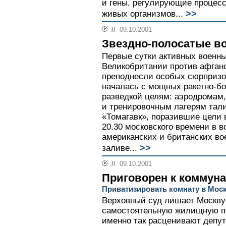
и гены, регулирующие процесс
>>
живых организмов...
//
09.10.2001
Звездно-полосатые в
Первые сутки активных военн
Великобритании против афган
преподнесли особых сюрпризов
началась с мощных ракетно-б
разведкой целям: аэродромам,
и тренировочным лагерям тал
«Томагавк», поразившие цели 
20.30 московского времени в 
американских и британских в
>>
заливе...
//
09.10.2001
Приговорен к коммун
Приватизировать комнату в Моск
Верховный cуд лишает Москву
самостоятельную жилищную по
именно так расценивают депу