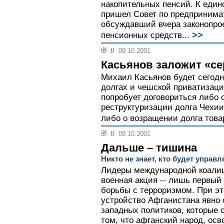
накопительных пенсий. К един
пришел Совет по предпринимат
обсуждавший вчера законопро
>>
пенсионных средств...
//
09.10.2001
Касьянов заложит «се
Михаил Касьянов будет сегодн
долгах и чешской приватизаци
попробует договориться либо 
реструктуризации долга Чехии,
либо о возращении долга това
//
09.10.2001
Дальше – тишина
Никто не знает, кто будет упра
Лидеры международной коалиц
военная акция -- лишь первый
борьбы с терроризмом. При эт
устройство Афганистана явно
западных политиков, которые 
том, что афганский народ, ос