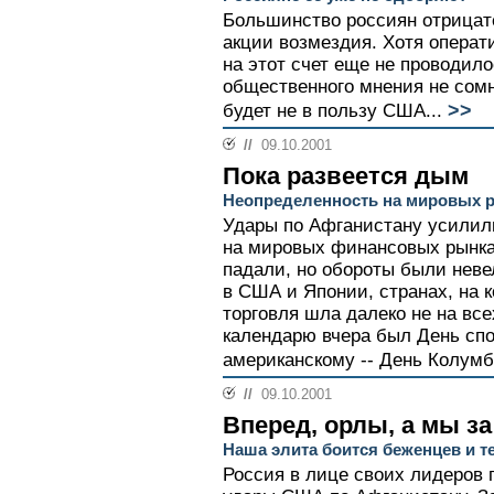
Большинство россиян отрицате
акции возмездия. Хотя операт
на этот счет еще не проводил
общественного мнения не сомн
>>
будет не в пользу США...
//
09.10.2001
Пока развеется дым
Неопределенность на мировых р
Удары по Афганистану усилил
на мировых финансовых рынка
падали, но обороты были невел
в США и Японии, странах, на 
торговля шла далеко не на вс
календарю вчера был День спо
американскому -- День Колумба
//
09.10.2001
Вперед, орлы, а мы з
Наша элита боится беженцев и т
Россия в лице своих лидеров