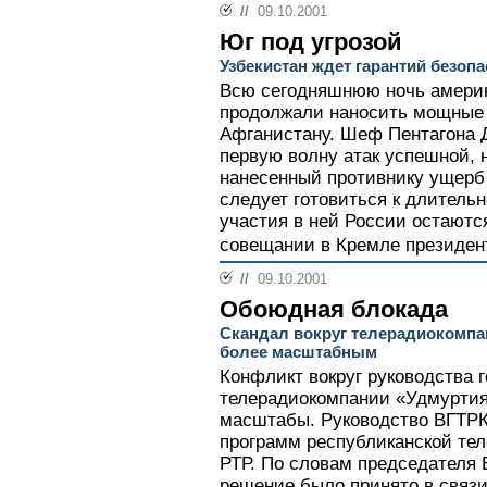
//
09.10.2001
Юг под угрозой
Узбекистан ждет гарантий безоп
Всю сегодняшнюю ночь америк
продолжали наносить мощные 
Афганистану. Шеф Пентагона 
первую волну атак успешной, 
нанесенный противнику ущерб 
следует готовиться к длитель
участия в ней России остаютс
совещании в Кремле президен
//
09.10.2001
Обоюдная блокада
Скандал вокруг телерадиокомпа
более масштабным
Конфликт вокруг руководства 
телерадиокомпании «Удмуртия
масштабы. Руководство ВГТРК
программ республиканской тел
РТР. По словам председателя
решение было принято в связи