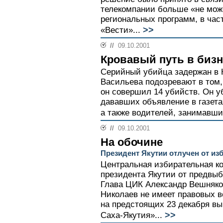
телекомпании больше «не може
региональных программ, в ча
>>
«Вести»...
//
09.10.2001
Кровавый путь в бизн
Серийный убийца задержан в 
Васильева подозревают в том,
он совершил 14 убийств. Он у
дававших объявление в газета
а также водителей, занимавши
//
09.10.2001
На обочине
Президент Якутии отлучен от из
Центральная избирательная к
президента Якутии от предвыб
Глава ЦИК Александр Вешняко
Николаев не имеет правовых 
на предстоящих 23 декабря вы
>>
Саха-Якутия»...