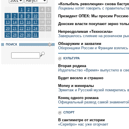
«Колыбель революции» снова бастуе
Лоцманы хотят говорить с правительст
1
2
3
4
5
6
7
8
9
10
11
12
Президент ОПЕК: Мы просим Россию
13
14
15
16
17
18
19
Донские власти покупают зерно толь
20
21
22
23
24
25
26
Непреодолимая «Техносила»
27
28
29
30
31
Завершилось слияние на розничном рын
Обнаружим и захватим
ПОИСК
Оборонщики России и Франции взялись 
КУЛЬТУРА
Вторая родина
Издательство «Время» выпустило в све
Будет весело и страшно
Money и минералы
Эрмитаж и Русский музей помирились в
Конец одного романа
Официальный развод самой знаменитой
СПОРТ
В сантиметре от истории
«Серебро» нас уже огорчает