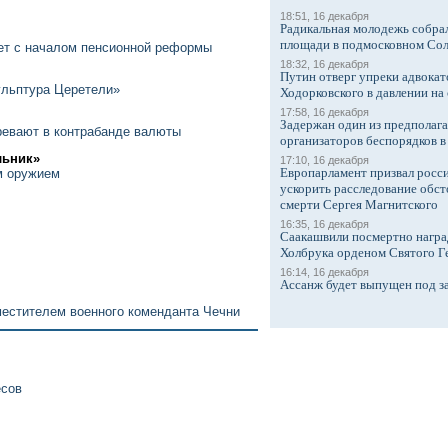
18:51, 16 декабря
Радикальная молодежь собрал
площади в подмосковном Со
дет с началом пенсионной реформы
18:32, 16 декабря
Путин отверг упреки адвокат
кульптура Церетели»
Ходорковского в давлении на 
17:58, 16 декабря
Задержан один из предполаг
ревают в контрабанде валюты
организаторов беспорядков 
льник»
17:10, 16 декабря
Европарламент призвал росси
м оружием
ускорить расследование обст
смерти Сергея Магнитского
16:35, 16 декабря
Саакашвили посмертно награ
Холбрука орденом Святого Г
16:14, 16 декабря
Ассанж будет выпущен под з
местителем военного коменданта Чечни
есов