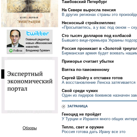
Тамбовский Петербург
На Севере выросла пенсия
В других регионах страны это произой
Несносный стройкомплекс
«Просыпаетесь, а у вас под окном -- с
Сто тысяч долларов под колбасой
Бывшего вице-премьера Украины подоз
Россия проникает в «Золотой треуго
Бирманская армия будет воевать наши
Приморье считает убытки
Взятка по-таможенному
Сергей Шойгу к отставке готов
А восстановление Ленска затягивается
Свой среди чужих
Один из лидеров боевиков назначен за
ЗАГРАНИЦА
Геноцид не пройдет
У Турции и Израиля много общих интер
Тепло, свет и оружие
Обзоры
Россия готова дать Ирану все это