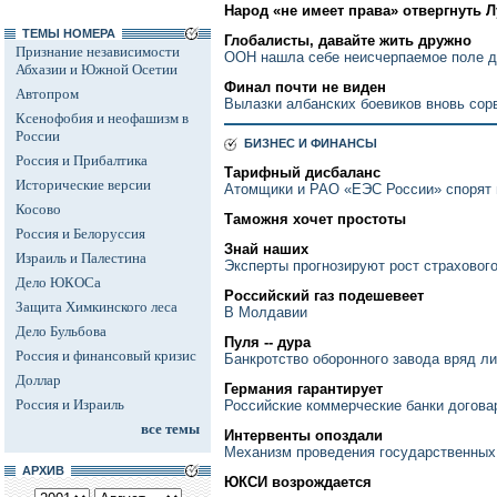
Народ «не имеет права» отвергнуть 
ТЕМЫ НОМЕРА
Глобалисты, давайте жить дружно
Признание независимости
ООН нашла себе неисчерпаемое поле д
Абхазии и Южной Осетии
Финал почти не виден
Автопром
Вылазки албанских боевиков вновь сор
Ксенофобия и неофашизм в
России
БИЗНЕС И ФИНАНСЫ
Россия и Прибалтика
Тарифный дисбаланс
Исторические версии
Атомщики и РАО «ЕЭС России» спорят и
Косово
Таможня хочет простоты
Россия и Белоруссия
Знай наших
Израиль и Палестина
Эксперты прогнозируют рост страхового
Дело ЮКОСа
Российский газ подешевеет
Защита Химкинского леса
В Молдавии
Дело Бульбова
Пуля -- дура
Россия и финансовый кризис
Банкротство оборонного завода вряд л
Доллар
Германия гарантирует
Россия и Израиль
Российские коммерческие банки догова
все темы
Интервенты опоздали
Механизм проведения государственных з
АРХИВ
ЮКСИ возрождается