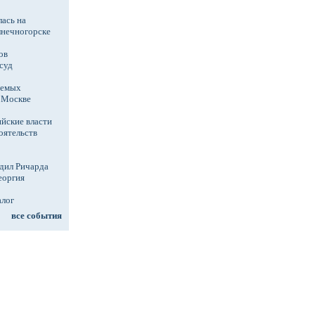
ась на
лнечногорске
ов
суд
аемых
в Москве
йские власти
оятельств
дил Ричарда
еоргия
алог
все события