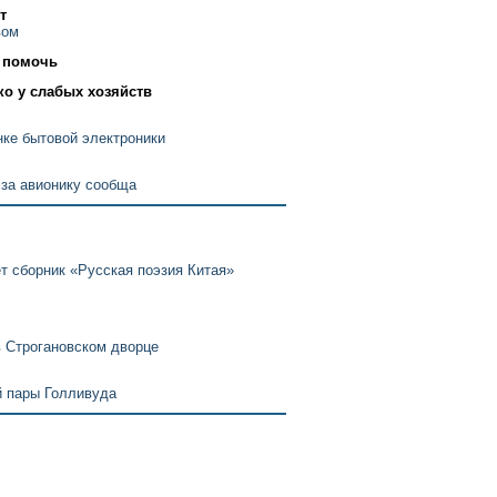
т
вом
 помочь
ко у слабых хозяйств
ке бытовой электроники
за авионику сообща
т сборник «Русская поэзия Китая»
 Строгановском дворце
 пары Голливуда