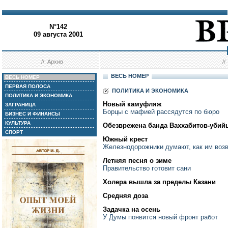
N°142
09 августа 2001
//
Архив
/
ВЕСЬ НОМЕР
ВЕСЬ НОМЕР
ПЕРВАЯ ПОЛОСА
ПОЛИТИКА И ЭКОНОМИКА
ПОЛИТИКА И ЭКОНОМИКА
Новый камуфляж
ЗАГРАНИЦА
Борцы с мафией рассядутся по бюро
БИЗНЕС И ФИНАНСЫ
КУЛЬТУРА
Обезврежена банда Ваххабитов-убий
СПОРТ
Южный крест
Железнодорожники думают, как им во
Летняя песня о зиме
Правительство готовит сани
Холера вышла за пределы Казани
Средняя доза
Задачка на осень
У Думы появится новый фронт работ