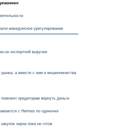
Лукашенко
еятельности
вали македонское урегулирование
з-за экспортной выручки
 рынка, а вместе с ним и мошенничества
и поможет кредиторам вернуть деньги
риваются с Hermes по одиночке
акупок зерна пока не готов