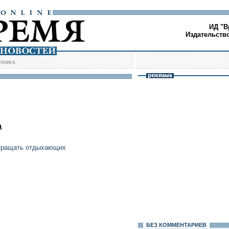
ИД "В
Издательств
/
поиск
ц
звращать отдыхающих
БЕЗ КОМMЕНТАРИЕВ