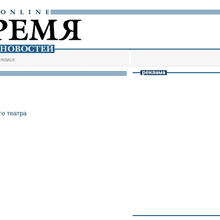
/
поиск
о театра