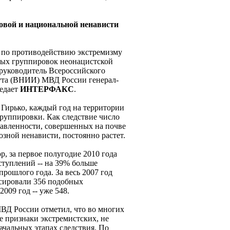
совой и национальной ненависти
 по противодействию экстремизму
ных группировок неонацистской
руководитель Всероссийского
тута (ВНИИ) МВД России генерал-
редает
ИНТЕРФАКС
.
Гирько, каждый год на территории
руппировки. Как следствие число
авленности, совершенных на почве
зной ненависти, постоянно растет.
р, за первое полугодие 2010 года
ступлений -- на 39% больше
прошлого года. За весь 2007 год
сировали 356 подобных
 2009 год -- уже 548.
ВД России отметил, что во многих
е признаки экстремистских, не
ачальных этапах следствия. По