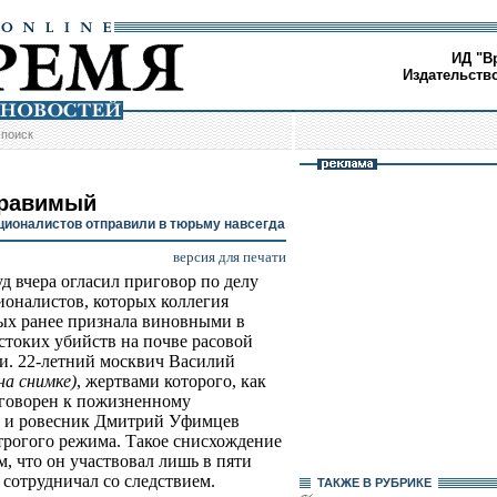
ИД "В
Издательств
/
поиск
равимый
ционалистов отправили в тюрьму навсегда
версия для печати
д вчера огласил приговор по делу
ионалистов, которых коллегия
х ранее признала виновными в
стоких убийств на почве расовой
и. 22-летний москвич Василий
на снимке)
, жертвами которого, как
риговорен к пожизненному
к и ровесник Дмитрий Уфимцев
строгого режима. Такое снисхождение
м, что он участвовал лишь в пяти
 сотрудничал со следствием.
ТАКЖЕ В РУБРИКЕ