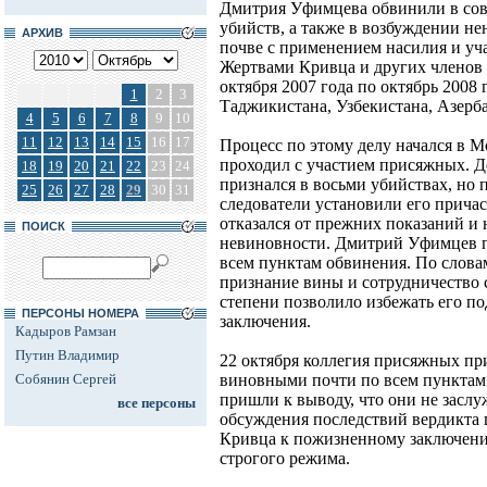
Дмитрия Уфимцева обвинили в сов
убийств, а также в возбуждении н
АРХИВ
почве с применением насилия и уч
Жертвами Кривца и других членов 
октября 2007 года по октябрь 2008 
1
2
3
Таджикистана, Узбекистана, Азерб
4
5
6
7
8
9
10
11
12
13
14
15
16
17
Процесс по этому делу начался в Мо
проходил с участием присяжных. Д
18
19
20
21
22
23
24
признался в восьми убийствах, но 
25
26
27
28
29
30
31
следователи установили его причас
отказался от прежних показаний и 
ПОИСК
невиновности. Дмитрий Уфимцев п
всем пунктам обвинения. По словам
признание вины и сотрудничество 
степени позволило избежать его 
ПЕРСОНЫ НОМЕРА
заключения.
Кадыров Рамзан
Путин Владимир
22 октября коллегия присяжных пр
Собянин Сергей
виновными почти по всем пунктам 
пришли к выводу, что они не засл
все персоны
обсуждения последствий вердикта
Кривца к пожизненному заключению
строгого режима.