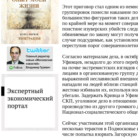
Этот приговор стал одним из немн
группировок понесли наказание по 
большинство фигурантов таких де
по крайней мере на момент соверш
поистине изуверских убийств следс
обвиняемые по закону могут получи
случае подсудимые, как установлен
переступив порог совершеннолетия
Согласно материалам дела, в октяб
Уфимцев, незадолго до этого переб
на почве экстремистских взглядов
лицами в организованную группу д
выраженной неславянской внешнос
нападали на людей вблизи станций 
жестоко избивали их, используя но
убегали. Задержать Кривца и Уфимц
СКП, уголовное дело в отношении 
производство из другого громкого 
Национал-социалистического обще
Сейчас участникам этой организаци
несколько терактов в Подмосковье 
числе попытка взорвать Загорскую