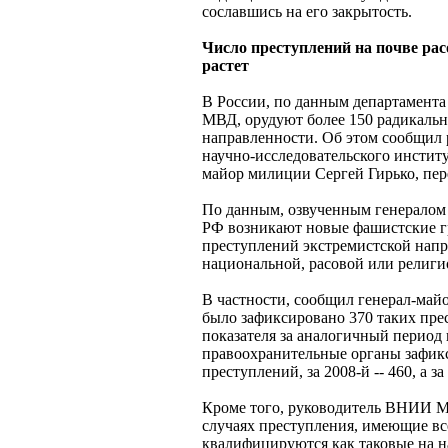
сославшись на его закрытость.
Число преступлений на почве ра
растет
В России, по данным департамента
МВД, орудуют более 150 радикаль
направленности. Об этом сообщил 
научно-исследовательского инсти
майор милиции Сергей Гирько, пе
По данным, озвученным генералом 
РФ возникают новые фашистские г
преступлений экстремистской напр
национальной, расовой или религио
В частности, сообщил генерал-майо
было зафиксировано 370 таких пре
показателя за аналогичный период 
правоохранительные органы зафик
преступлений, за 2008-й -- 460, а за
Кроме того, руководитель ВНИИ М
случаях преступления, имеющие вс
квалифицируются как таковые на н