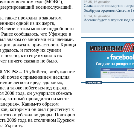
ружном военном суде (МОВС),
16:35, 16 декабря
Саакашвили посмертно награ
 дезертировавший военнослужащий.
Холбрука орденом Святого Г
16:14, 16 декабря
а также проходил в закрытом
Ассанж будет выпущен под з
енники одной из их жертв,
 В связи с этим многие подробности
. Ранее сообщалось, что Уфимцев в
был знаком со многими его членами.
ации, доказать причастность Кривца
 удалось, и потому их судили
сь неясно, кто еще входил в их
чет ничего сказано не было.
й УК РФ -- 15 убийств, возбуждение
ой почве с применением насилия,
нение легкого вреда здоровью,
е, а также побеге из-под стражи.
ря 2008 года, он умудрился сбежать
та, который проводился на месте
ланерная». Каким-то образом
иков, которыми он был пристегнут к
л того и убежал во дворы. Повторно
ста 2009 года на столичном Курском
на Украину.