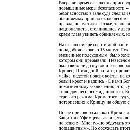
Вчера во время оглашения пригово
повышенные меры безопасности --
безопасностью в зале суда следи
обвиняемых пришло около десятка и
правда, не пустили. Позже, терпел
националисты, столпившись у двери
краем глаза увидеть обвиняемых, но
На оглашение резолютивной части 
понадобилось около 15 минут. Пока
вмененные подсудимым, было заметн
котором они пребывали. Невесело
было явно не до шуток и разговоро
Кривец. Последний, кстати, прише
майке, надетой поверх кофты, на 
белый крест и надпись «С нами Бо
пожизненному заключению, что, су
стало для него неожиданностью. Ег
строгого режима. Кроме того, суд 
потерпевших к Кривцу на общую су
После приговора адвокат Кривца от
Защитник Уфимцева заявил, что во
не решен: «Мне нужно обдумать эт
подзащитным». Но обсуждать итоги