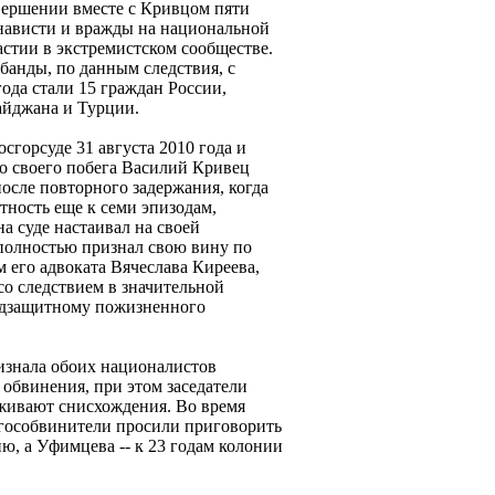
ершении вместе с Кривцом пяти
енависти и вражды на национальной
астии в экстремистском сообществе.
банды, по данным следствия, с
года стали 15 граждан России,
айджана и Турции.
сгорсуде 31 августа 2010 года и
о своего побега Василий Кривец
после повторного задержания, когда
тность еще к семи эпизодам,
на суде настаивал на своей
олностью признал свою вину по
 его адвоката Вячеслава Киреева,
со следствием в значительной
подзащитному пожизненного
изнала обоих националистов
обвинения, при этом заседатели
уживают снисхождения. Во время
 гособвинители просили приговорить
, а Уфимцева -- к 23 годам колонии