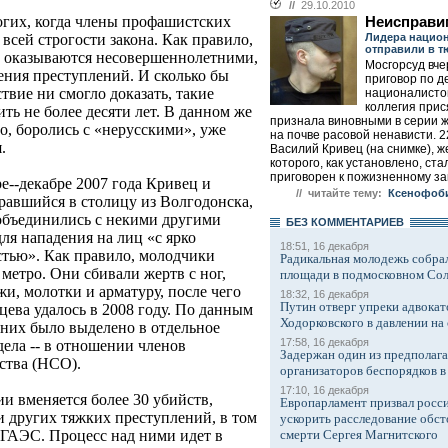
//
29.10.2010
огих, когда члены профашистских
Неисправ
Лидера нацио
всей строгости закона. Как правило,
отправили в т
л оказываются несовершеннолетними,
Мосгорсуд вче
ения преступлений. И сколько бы
приговор по д
твие ни смогло доказать, такие
националисто
коллегия при
ть не более десяти лет. В данном же
признала виновными в серии ж
о, боролись с «нерусскими», уже
на почве расовой ненависти. 2
.
Василий Кривец (на снимке), 
которого, как установлено, ста
приговорен к пожизненному за
ре--декабре 2007 года Кривец и
// читайте тему:
Ксенофоби
равшийся в столицу из Волгодонска,
 объединились с некими другими
БЕЗ КОМMЕНТАРИЕВ
ля нападения на лиц «с ярко
18:51, 16 декабря
тью». Как правило, молодчики
Радикальная молодежь собрал
метро. Они сбивали жертв с ног,
площади в подмосковном Со
жи, молотки и арматуру, после чего
18:32, 16 декабря
Путин отверг упреки адвокат
ева удалось в 2008 году. По данным
Ходорковского в давлении на 
них было выделено в отдельное
17:58, 16 декабря
дела -- в отношении членов
Задержан один из предполаг
ства (НСО).
организаторов беспорядков 
17:10, 16 декабря
и вменяется более 30 убийств,
Европарламент призвал росси
и других тяжких преступлений, в том
ускорить расследование обст
смерти Сергея Магнитского
 ГАЭС. Процесс над ними идет в