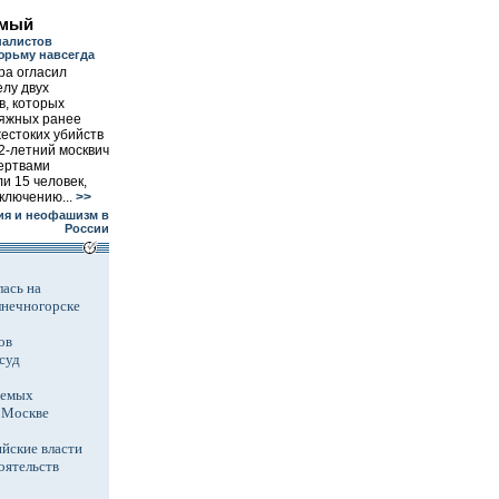
имый
налистов
юрьму навсегда
ра огласил
елу двух
в, которых
сяжных ранее
естоких убийств
2-летний москвич
жертвами
ли 15 человек,
ключению...
>>
я и неофашизм в
России
ась на
лнечногорске
ов
суд
аемых
в Москве
йские власти
оятельств