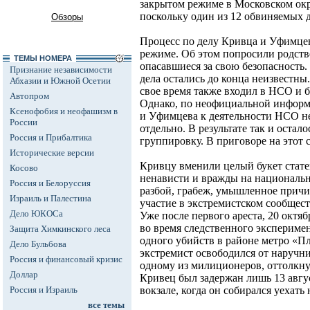
закрытом режиме в Московском ок
поскольку один из 12 обвиняемых
Обзоры
Процесс по делу Кривца и Уфимцев
режиме. Об этом попросили родств
ТЕМЫ НОМЕРА
опасавшиеся за свою безопасность.
Признание независимости
дела остались до конца неизвестны
Абхазии и Южной Осетии
свое время также входил в НСО и 
Автопром
Однако, по неофициальной информ
Ксенофобия и неофашизм в
и Уфимцева к деятельности НСО не
России
отдельно. В результате так и остало
Россия и Прибалтика
группировку. В приговоре на этот с
Исторические версии
Кривцу вменили целый букет стате
Косово
ненависти и вражды на национальн
Россия и Белоруссия
разбой, грабеж, умышленное причи
Израиль и Палестина
участие в экстремистском сообществ
Дело ЮКОСа
Уже после первого ареста, 20 октяб
во время следственного эксперимен
Защита Химкинского леса
одного убийств в районе метро «П
Дело Бульбова
экстремист освободился от наручн
Россия и финансовый кризис
одному из милиционеров, оттолкну
Доллар
Кривец был задержан лишь 13 авгу
Россия и Израиль
вокзале, когда он собирался уехать 
все темы