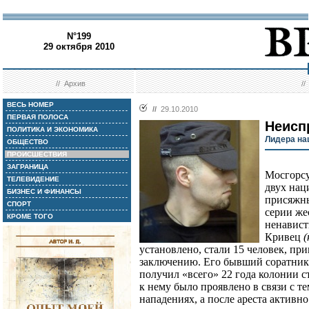
N°199
29 октября 2010
//
Архив
/
ВЕСЬ НОМЕР
//
29.10.2010
ПЕРВАЯ ПОЛОСА
Неисп
ПОЛИТИКА И ЭКОНОМИКА
Лидера на
ОБЩЕСТВО
ПРОИСШЕСТВИЯ
ЗАГРАНИЦА
Мосгорсу
ТЕЛЕВИДЕНИЕ
двух нац
БИЗНЕС И ФИНАНСЫ
присяжны
СПОРТ
серии же
КРОМЕ ТОГО
ненавист
Кривец
(
установлено, стали 15 человек, п
заключению. Его бывший соратни
получил «всего» 22 года колонии 
к нему было проявлено в связи с те
нападениях, а после ареста активно