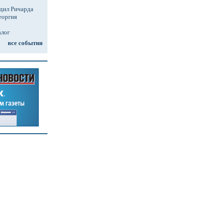
дил Ричарда
еоргия
алог
все события