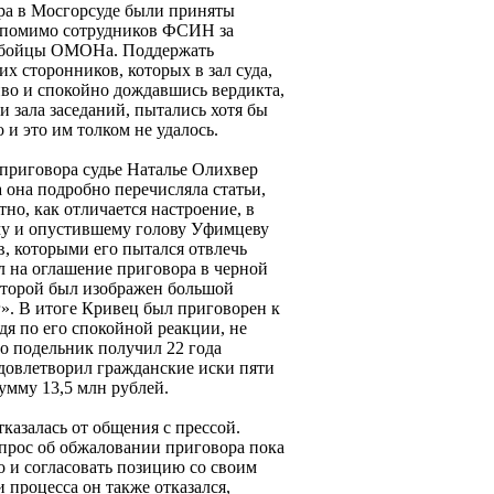
ра в Мосгорсуде были приняты
 помимо сотрудников ФСИН за
ли бойцы ОМОНа. Поддержать
х сторонников, которых в зал суда,
иво и спокойно дождавшись вердикта,
 зала заседаний, пытались хотя бы
 и это им толком не удалось.
приговора судье Наталье Олихвер
 она подробно перечисляла статьи,
о, как отличается настроение, в
му и опустившему голову Уфимцеву
в, которыми его пытался отвлечь
л на оглашение приговора в черной
которой был изображен большой
г». В итоге Кривец был приговорен к
дя по его спокойной реакции, не
о подельник получил 22 года
удовлетворил гражданские иски пяти
мму 13,5 млн рублей.
казалась от общения с прессой.
прос об обжаловании приговора пока
о и согласовать позицию со своим
 процесса он также отказался,