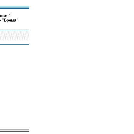
ремя"
о "Время"