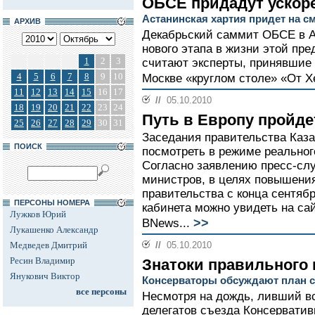
ОБСЕ придадут ускор
Астанинская хартия придет на с
АРХИВ
Декабрьский саммит ОБСЕ в А
нового этапа в жизни этой пр
1
2
3
считают эксперты, принявшие
4
5
6
7
8
9
10
Москве «круглом столе» «От Х
11
12
13
14
15
16
17
//
05.10.2010
18
19
20
21
22
23
24
Путь в Европу пройде
25
26
27
28
29
30
31
Заседания правительства Каза
ПОИСК
посмотреть в режиме реальног
Согласно заявлению пресс-слу
министров, в целях повышени
правительства с конца сентяб
ПЕРСОНЫ НОМЕРА
кабинета можно увидеть на сай
Лужков Юрий
>>
BNews...
Лукашенко Александр
Медведев Дмитрий
//
05.10.2010
Ресин Владимир
Знатоки правильного 
Янукович Виктор
Консерваторы обсуждают план 
все персоны
Несмотря на дождь, ливший вс
делегатов съезда Консерватив