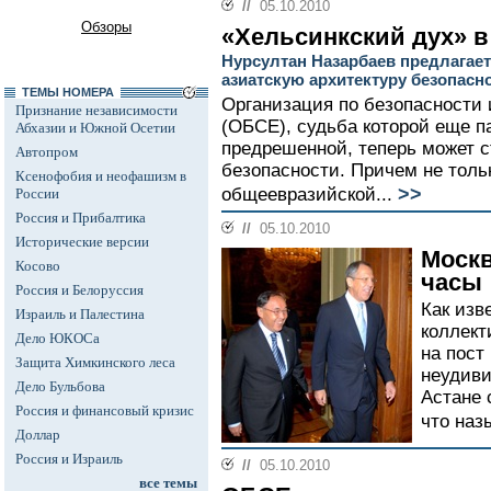
//
05.10.2010
Обзоры
«Хельсинкский дух» в
Нурсултан Назарбаев предлагае
азиатскую архитектуру безопасн
ТЕМЫ НОМЕРА
Организация по безопасности 
Признание независимости
(ОБСЕ), судьба которой еще па
Абхазии и Южной Осетии
предрешенной, теперь может с
Автопром
безопасности. Причем не тольк
Ксенофобия и неофашизм в
>>
общеевразийской...
России
Россия и Прибалтика
//
05.10.2010
Исторические версии
Москв
Косово
часы
Россия и Белоруссия
Как изв
Израиль и Палестина
коллект
Дело ЮКОСа
на пост
Защита Химкинского леса
неудиви
Дело Бульбова
Астане 
Россия и финансовый кризис
что наз
Доллар
Россия и Израиль
//
05.10.2010
все темы