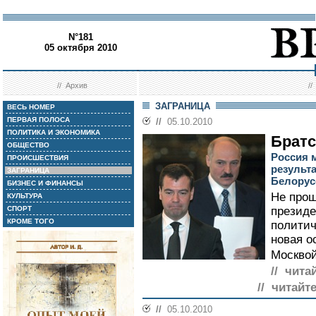
N°181
05 октября 2010
//
Архив
/
ЗАГРАНИЦА
ВЕСЬ НОМЕР
ПЕРВАЯ ПОЛОСА
//
05.10.2010
ПОЛИТИКА И ЭКОНОМИКА
Братс
ОБЩЕСТВО
Россия 
ПРОИСШЕСТВИЯ
результ
ЗАГРАНИЦА
Белорус
БИЗНЕС И ФИНАНСЫ
Не прош
КУЛЬТУРА
СПОРТ
президе
КРОМЕ ТОГО
политич
новая о
Москвой
// чита
// читайт
//
05.10.2010