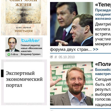
«Тепе
Президе
соедини
железно
Дмитрий
коллега
встрети
участие
межреги
>>
форума двух стран...
//
05.10.2010
«Поли
Боснийс
навстре
Сегодня
быть об
результ
выборов
голосов
национа