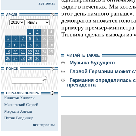
все темы
сидит в печенках. Мы хотел
этот день намного раньше».
АРХИВ
демократов множатся голос
примеру премьер-министра 
1
2
3
4
Тиллиха сделать выводы из 
5
6
7
8
9
10
11
12
13
14
15
16
17
18
19
20
21
22
23
24
25
ЧИТАЙТЕ ТАКЖЕ
26
27
28
29
30
31
Музыка будущего
ПОИСК
Главой Германии может с
Германия определилась с
президента
ПЕРСОНЫ НОМЕРА
Клинтон Хиллари
Магнитский Сергей
Меркель Ангела
Путин Владимир
все персоны