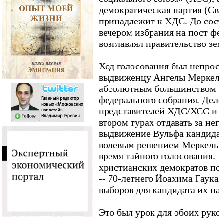
демократическая партия (С
принадлежит к ХДС. До сос
вечером избрания на пост ф
возглавлял правительство з
Ход голосования был непрос
выдвиженцу Ангелы Меркель
абсолютным большинством 
федерального собрания. Дело
представителей ХДС/ХСС и 
втором турах отдавать за не
выдвижение Вульфа кандид
волевым решением Меркель 
время тайного голосования.
христианских демократов п
-- 70-летнего Йоахима Гаука 
выборов для кандидата их па
Это был урок для обоих рук