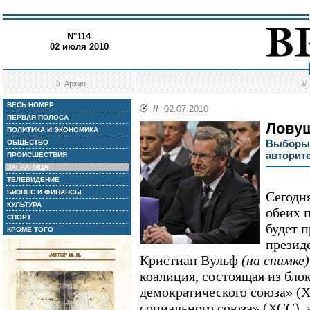
N°114
02 июля 2010
//
Архив
/
ВЕСЬ НОМЕР
//
02.07.2010
ПЕРВАЯ ПОЛОСА
Ловуш
ПОЛИТИКА И ЭКОНОМИКА
Выборы 
ОБЩЕСТВО
авторит
ПРОИСШЕСТВИЯ
ЗАГРАНИЦА
ТЕЛЕВИДЕНИЕ
БИЗНЕС И ФИНАНСЫ
Сегодн
КУЛЬТУРА
обеих 
СПОРТ
будет 
КРОМЕ ТОГО
презид
Кристиан Вульф
(на снимке)
коалиция, состоящая из бло
демократического союза» (
социального союза» (ХСС), 