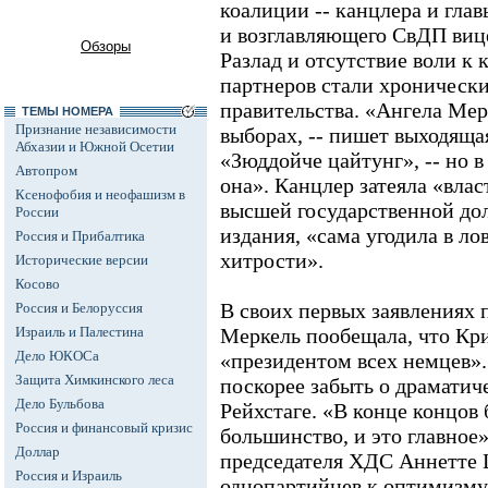
коалиции -- канцлера и гл
и возглавляющего СвДП виц
Обзоры
Разлад и отсутствие воли к
партнеров стали хроническ
правительства. «Ангела Мер
ТЕМЫ НОМЕРА
Признание независимости
выборах, -- пишет выходяща
Абхазии и Южной Осетии
«Зюддойче цайтунг», -- но 
Автопром
она». Канцлер затеяла «вла
Ксенофобия и неофашизм в
высшей государственной до
России
издания, «сама угодила в л
Россия и Прибалтика
хитрости».
Исторические версии
Косово
В своих первых заявлениях 
Россия и Белоруссия
Израиль и Палестина
Меркель пообещала, что Кр
Дело ЮКОСа
«президентом всех немцев».
Защита Химкинского леса
поскорее забыть о драматич
Дело Бульбова
Рейхстаге. «В конце концов
Россия и финансовый кризис
большинство, и это главное»
Доллар
председателя ХДС Аннетте 
Россия и Израиль
однопартийцев к оптимизму,