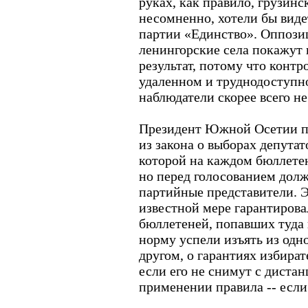
руках, как правило, грузинс
несомненно, хотели бы виде
партии «Единство». Оппозици
ленингорские села покажут
результат, потому что контр
удаленном и труднодоступн
наблюдатели скорее всего не
Президент Южной Осетии по
из закона о выборах депута
которой на каждом бюллетен
но перед голосованием долж
партийные представители. Э
известной мере гарантирова
бюллетеней, попавших туда 
норму успели изъять из одно
другом, о гарантиях избират
если его не снимут с дистан
применении правила -- если 