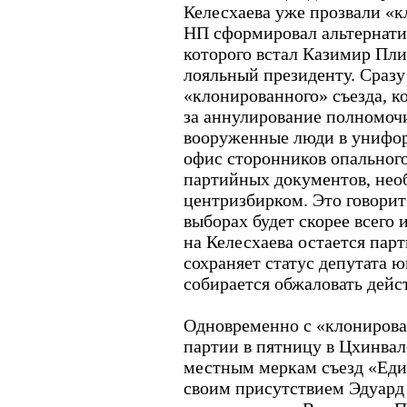
Келесхаева уже прозвали «
НП сформировал альтернатив
которого встал Казимир Пли
лояльный президенту. Сразу
«клонированного» съезда, ко
за аннулирование полномочи
вооруженные люди в унифор
офис сторонников опального
партийных документов, нео
центризбирком. Это говорит 
выборах будет скорее всего 
на Келесхаева остается парт
сохраняет статус депутата 
собирается обжаловать дейст
Одновременно с «клониров
партии в пятницу в Цхинва
местным меркам съезд «Еди
своим присутствием Эдуард 