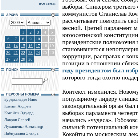
все темы
выборы. Спикером третьего 
коммунистов Станислав Коч
АРХИВ
рассчитывает повторить св
весной. Третий парламент м
1
2
3
4
5
югоосетинской конституции,
6
7
8
9
10
11
12
президентские полномочия 
13
14
15
16
17
18
19
становившегося непопулярны
20
21
22
23
24
25
26
коррупции, расправах с кон
27
28
29
30
позиции в отношении сближ
году президентом был изб
ПОИСК
которого тогда охотно подд
Контекст изменился. Новом
ПЕРСОНЫ НОМЕРА
популярному лидеру слишк
Бурджанадзе Нино
законодательный орган был 
Клепач Андрей
выборах парламента четверто
Кокойты Эдуард
начались «чудеса». Гобозовс
Лавров Сергей
сильный потенциальный кон
Лукашенко Александр
Кокойты по московским лек
Набиуллина Элвира