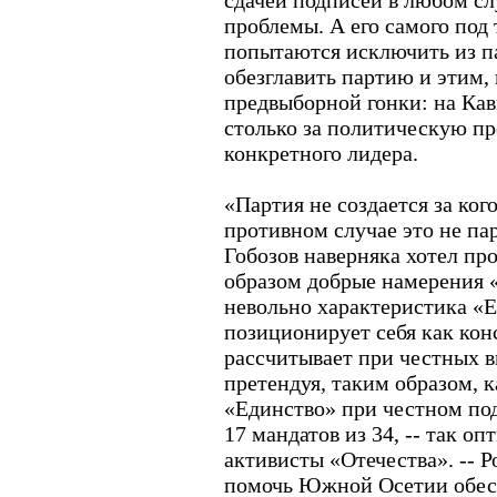
сдачей подписей в любом сл
проблемы. А его самого под
попытаются исключить из п
обезглавить партию и этим, 
предвыборной гонки: на Кав
столько за политическую пр
конкретного лидера.
«Партия не создается за кого
противном случае это не парт
Гобозов наверняка хотел пр
образом добрые намерения 
невольно характеристика «Е
позиционирует себя как кон
рассчитывает при честных в
претендуя, таким образом, 
«Единство» при честном по
17 мандатов из 34, -- так о
активисты «Отечества». -- 
помочь Южной Осетии обесп