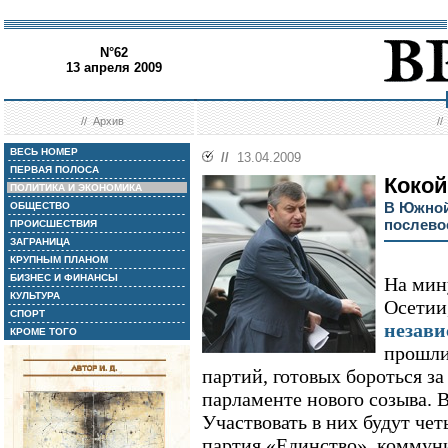
N°62
13 апреля 2009
//
Архив
/
ВЕСЬ НОМЕР
//
13.04.2009
ПЕРВАЯ ПОЛОСА
Кокой
ПОЛИТИКА И ЭКОНОМИКА
В Южной
ОБЩЕСТВО
послев
ПРОИСШЕСТВИЯ
ЗАГРАНИЦА
КРУПНЫМ ПЛАНОМ
БИЗНЕС И ФИНАНСЫ
На мин
КУЛЬТУРА
Осетии
СПОРТ
незав
КРОМЕ ТОГО
прошли
партий, готовых бороться з
парламенте нового созыва. 
Участвовать в них будут чет
партия «Единство», коммун