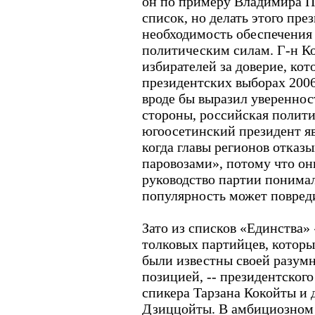
он по примеру Владимира П
список, но делать этого пре
необходимость обеспечения
политическим силам. Г-н К
избирателей за доверие, кот
президентских выборах 2006
вроде бы выразил уверенност
стороны, российская полити
югоосетинский президент яв
когда главы регионов отказ
паровозами», потому что он
руководство партии понимал
популярность может повреди
Зато из списков «Единства»
толковых партийцев, котор
были известны своей разум
позицией, -- президентског
спикера Тарзана Кокойты и 
Дзиццойты. В амбициозном 