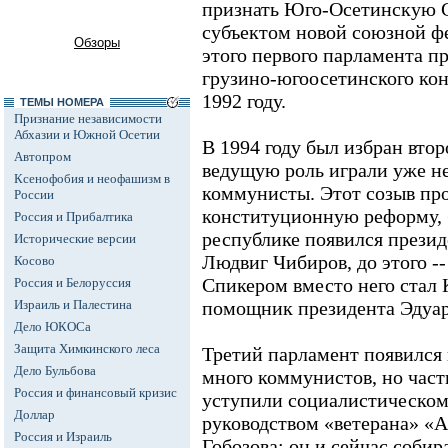
признать Юго-Осетинскую 
субъектом новой союзной ф
Обзоры
этого первого парламента 
грузино-югоосетинского кон
1992 году.
ТЕМЫ НОМЕРА
Признание независимости
Абхазии и Южной Осетии
В 1994 году был избран втор
Автопром
ведущую роль играли уже н
Ксенофобия и неофашизм в
коммунисты. Этот созыв пр
России
конституционную реформу, б
Россия и Прибалтика
республике появился президе
Исторические версии
Людвиг Чибиров, до этого --
Косово
Спикером вместо него стал К
Россия и Белоруссия
Израиль и Палестина
помощник президента Эдуар
Дело ЮКОСа
Защита Химкинского леса
Третий парламент появился в
Дело Бульбова
много коммунистов, но част
Россия и финансовый кризис
уступили социалистическом
Доллар
руководством «ветерана» «
Россия и Израиль
Гобозова: он и сейчас собир