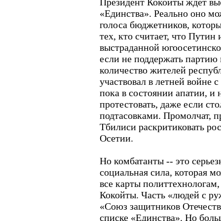
Президент Кокойты ждет вы
«Единства». Реально оно мо
голоса бюджетников, котор
тех, кто считает, что Путин
выстраданной югоосетинско
если не поддержать партию 
количество жителей республ
участвовал в летней войне с
пока в состоянии апатии, и 
протестовать, даже если ст
подтасовками. Промолчат, п
Тбилиси раскритиковать ро
Осетии.
Но комбатанты -- это серьез
социальная сила, которая м
все карты политтехнологам
Кокойты. Часть «людей с р
«Союз защитников Отечеств
списке «Единства». Но бол