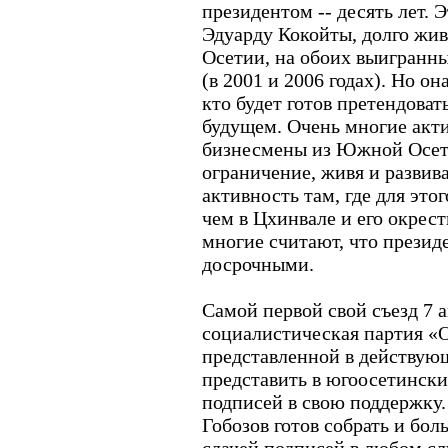
президентом -- десять лет. 
Эдуарду Кокойты, долго ж
Осетии, на обоих выигранн
(в 2001 и 2006 годах). Но о
кто будет готов претендоват
будущем. Очень многие акт
бизнесмены из Южной Осет
ограничение, живя и разви
активность там, где для это
чем в Цхинвале и его окрест
многие считают, что презид
досрочными.
Самой первой свой съезд 7 
социалистическая партия «О
представленной в действую
представить в югоосетинск
подписей в свою поддержку.
Гобозов готов собрать и бол