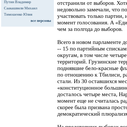
Путин Владимир
отстранили от выборов. Хот
Саакашвили Михаил
недовольно замечали, что по
Тимошенко Юлия
участвовать только партии, 
все персоны
момент голосования. А «Ед
чем за полгода до выборов.
Всего в новом парламенте д
-- 15 по партийным списка
округам, в том числе четыре
территорий. Грузинские тер
поднявшие бело-красные фл
по отношению к Тбилиси, ра
стали. Из 30 оставшихся мес
«конституционное большин
досталось четыре места, Нар
момент еще не считалась ра
скорее была призвана прост
демократический плюрализм,
На предстоящих выборах все