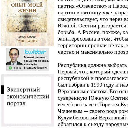
партия «Отечество» и Народ
партии в пятницу уже разра
свидетельствует, что через 
Южной Осетии разгорается 
борьба. А Россия, похоже, к
заинтересована в том, чтоб
территории прошли не так, к
честно и максимально прозр
Республика должна выбрать 
Первый, тот, который сдела
республикой и провозгласил
был избран в 1990 году и на
Верховным советом. Его осн
суверенную Южную Осетию
вече») во главе с Торезом 
Чочиевым -- своего рода ро
Кулумбеговский Верховный с
обратился к съезду народны