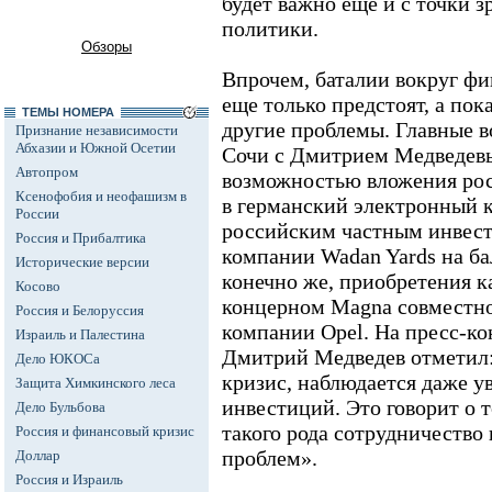
будет важно еще и с точки 
политики.
Обзоры
Впрочем, баталии вокруг фи
еще только предстоят, а по
ТЕМЫ НОМЕРА
другие проблемы. Главные 
Признание независимости
Абхазии и Южной Осетии
Сочи с Дмитрием Медведевы
Автопром
возможностью вложения ро
Ксенофобия и неофашизм в
в германский электронный к
России
российским частным инвес
Россия и Прибалтика
компании Wadan Yards на б
Исторические версии
конечно же, приобретения 
Косово
концерном Magna совместно
Россия и Белоруссия
компании Opel. На пресс-к
Израиль и Палестина
Дмитрий Медведев отметил: 
Дело ЮКОСа
кризис, наблюдается даже у
Защита Химкинского леса
инвестиций. Это говорит о 
Дело Бульбова
такого рода сотрудничество
Россия и финансовый кризис
проблем».
Доллар
Россия и Израиль