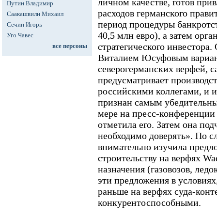
личном качестве, готов при
Путин Владимир
расходов германского прави
Саакашвили Михаил
период процедуры банкротст
Сечин Игорь
40,5 млн евро), а затем орг
Уго Чавес
стратегического инвестора.
все персоны
Виталием Юсуфовым вариан
северогерманских верфей, с
предусматривает производс
российскими коллегами, и и
признан самым убедительны
мере на пресс-конференции
отметила его. Затем она под
необходимо доверять». По с
внимательно изучила предл
строительству на верфях Wa
назначения (газовозов, ледоко
эти предложения в условиях
раньше на верфях суда-конт
конкурентоспособными.