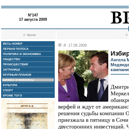
N°147
17 августа 2009
//
Архив
/
ВЕСЬ НОМЕР
//
17.08.2009
ПЕРВАЯ ПОЛОСА
Изби
ПОЛИТИКА И ЭКОНОМИКА
Ангела 
ОБЩЕСТВО
Медведе
ПРОИСШЕСТВИЯ
кампани
ЗАГРАНИЦА
КРУПНЫМ ПЛАНОМ
БИЗНЕС И ФИНАНСЫ
КУЛЬТУРА
Дмитри
СПОРТ
Меркел
КРОМЕ ТОГО
обанкр
верфей и ждут от американс
решения судьбы компании O
приезжала в пятницу в Сочи
двусторонних инвестиций. 