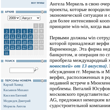
все темы
Ангела Меркель в свою очере
проекты, которые возродили
АРХИВ
экономической ситуации и 
для более интенсивной коо
принципе win-win, когда вы
1
2
3
4
5
6
7
8
9
10
11
12
13
14
15
16
Первыми должны win сотруд
17
18
19
20
21
22
23
которой принадлежат верфи 
24
25
26
27
28
29
30
Варнемюнде. Эта фирма нед
31
банкротом, и операция по с
приобрела международный 
ПОИСК
новостей» от 13 августа)
.
обсуждения гг. Меркель и 
верфях, расположенных в ро
ПЕРСОНЫ НОМЕРА
недавней встрече в Мюнхен
Карзай Хамид
проблемы. Виталий Юсуфов
Касьянов Михаил
московского представительс
Киселев Евгений
AG, предложил немецким вл
Медведев Дмитрий
судостроительной компании
Меркель Ангела