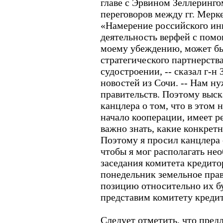
главе с Эрвином Зеллеринго
переговоров между гг. Мерк
«Намерение российского ин
деятельность верфей с помо
моему убеждению, может бы
стратегического партнерств
судостроении, -- сказал г-н
новостей из Сочи. -- Нам н
правительств. Поэтому выс
канцлера о том, что в этом
начало кооперации, имеет 
важно знать, какие конкрет
Поэтому я просил канцлера о
чтобы я мог располагать н
заседания комитета кредито
понедельник земельное пра
позицию относительно их б
представим комитету креди
Следует отметить, что пре