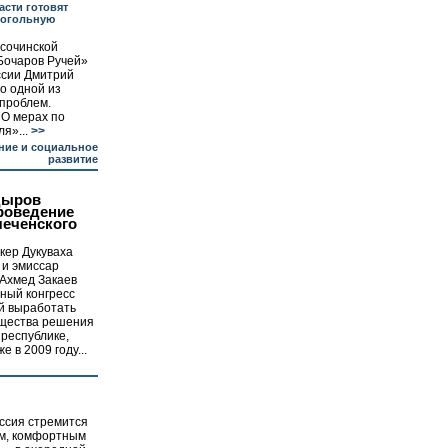
асти готовят
когольную
 сочинской
Бочаров Ручей»
ссии Дмитрий
о одной из
 проблем.
О мерах по
я»...
>>
ние и социальное
развитие
дыров
роведение
чеченского
кер Дукуваха
 и эмиссар
 Ахмед Закаев
ный конгресс
й выработать
бщества решения
 республике,
 в 2009 году...
оссия стремится
ым, комфортным