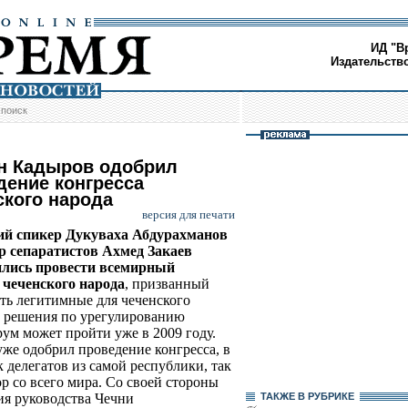
ИД "В
Издательств
/
поиск
н Кадыров одобрил
дение конгресса
ского народа
версия для печати
ий спикер Дукуваха Абдурахманов
р сепаратистов Ахмед Закаев
ились провести всемирный
 чеченского народа
, призванный
ть легитимные для чеченского
 решения по урегулированию
ум может пройти уже в 2009 году.
же одобрил проведение конгресса, в
к делегатов из самой республики, так
р со всего мира. Со своей стороны
ия руководства Чечни
ТАКЖЕ В РУБРИКЕ