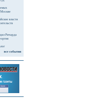
аемых
в Москве
йские власти
оятельств
дил Ричарда
еоргия
алог
все события