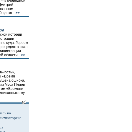
 -- в очередной
 Дмитрий
сованном
щенко...
>>
суд
ской истории
истрации
нию суда. Героем
прецедента стал
дминистрации
й области...
>>
ьность»,
ы «Время
пущена ошибка.
ии Муса Плиев
нтом «Времени
риписанных ему
ась на
лнечногорске
ов
суд