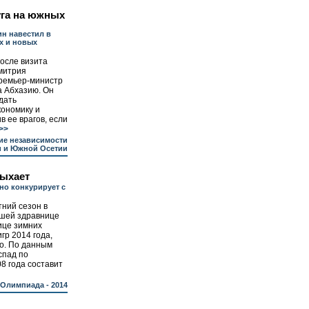
уга на южных
н навестил в
х и новых
осле визита
митрия
ремьер-министр
а Абхазию. Он
дать
ономику и
 ее врагов, если
>>
ие независимости
и и Южной Осетии
дыхает
но конкурирует с
ний сезон в
йшей здравнице
ице зимних
гр 2014 года,
о. По данным
спад по
8 года составит
Олимпиада - 2014