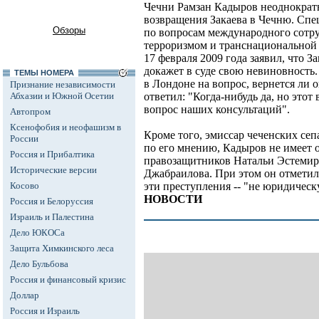
Чечни Рамзан Кадыров неоднократн
возвращения Закаева в Чечню. Спе
Обзоры
по вопросам международного сотру
терроризмом и транснациональной
17 февраля 2009 года заявил, что З
докажет в суде свою невиновность.
ТЕМЫ НОМЕРА
в Лондоне на вопрос, вернется ли о
Признание независимости
Абхазии и Южной Осетии
ответил: "Когда-нибудь да, но этот
вопрос наших консультаций".
Автопром
Ксенофобия и неофашизм в
Кроме того, эмиссар чеченских сеп
России
по его мнению, Кадыров не имеет 
Россия и Прибалтика
правозащитников Натальи Эстемир
Исторические версии
Джабраилова. При этом он отметил,
Косово
эти преступления -- "не юридичес
НОВОСТИ
Россия и Белоруссия
Израиль и Палестина
Дело ЮКОСа
Защита Химкинского леса
Дело Бульбова
Россия и финансовый кризис
Доллар
Россия и Израиль