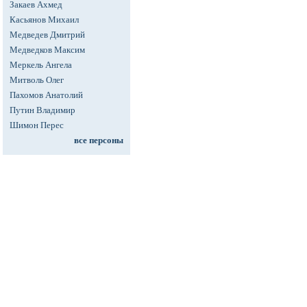
Закаев Ахмед
Касьянов Михаил
Медведев Дмитрий
Медведков Максим
Меркель Ангела
Митволь Олег
Пахомов Анатолий
Путин Владимир
Шимон Перес
все персоны