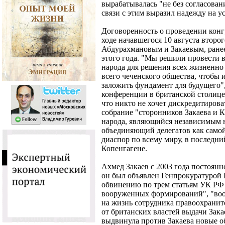
вырабатывалась "не без согласован
связи с этим выразил надежду на у
Договоренность о проведении конг
ходе начавшегося 10 августа второ
Абдурахмановым и Закаевым, ранее
этого года. "Мы решили провести 
народа для решения всех жизненно
всего чеченского общества, чтобы
заложить фундамент для будущего",
конференции в британской столице.
что никто не хочет дискредитироват
собрание "сторонников Закаева и К
народа, являющийся независимым 
объединяющий делегатов как самой
диаспор по всему миру, в последний
Копенгагене.
Ахмед Закаев с 2003 года постоянн
он был объявлен Генпрокуратурой
обвинению по трем статьям УК РФ 
вооруженных формирований", "воо
на жизнь сотрудника правоохранит
от британских властей выдачи Зака
выдвинула против Закаева новые о