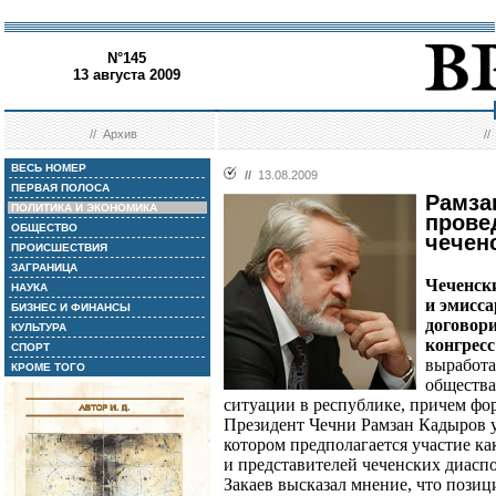
N°145
13 августа 2009
//
Архив
/
ВЕСЬ НОМЕР
//
13.08.2009
ПЕРВАЯ ПОЛОСА
Рамза
ПОЛИТИКА И ЭКОНОМИКА
прове
ОБЩЕСТВО
чечен
ПРОИСШЕСТВИЯ
ЗАГРАНИЦА
Чеченск
НАУКА
и эмисса
БИЗНЕС И ФИНАНСЫ
договор
КУЛЬТУРА
конгресс
СПОРТ
выработа
КРОМЕ ТОГО
общества
ситуации в республике, причем фор
Президент Чечни Рамзан Кадыров у
котором предполагается участие ка
и представителей чеченских диаспо
Закаев высказал мнение, что позиц