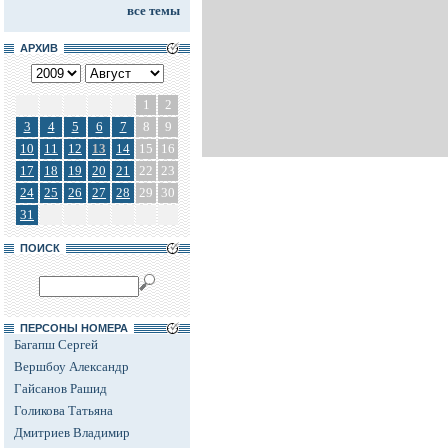
все темы
АРХИВ
1
2
3
4
5
6
7
8
9
10
11
12
13
14
15
16
17
18
19
20
21
22
23
24
25
26
27
28
29
30
31
ПОИСК
ПЕРСОНЫ НОМЕРА
Багапш Сергей
Вершбоу Александр
Гайсанов Рашид
Голикова Татьяна
Дмитриев Владимир