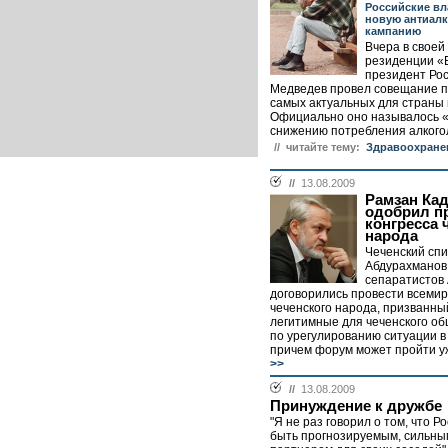
Российские вл
новую антиал
кампанию
Вчера в своей
резиденции «
президент Ро
Медведев провел совещание п
самых актуальных для страны
Официально оно называлось «
снижению потребления алкогол
// читайте тему:
Здравоохране
//
13.08.2009
Рамзан Ка
одобрил п
конгресса 
народа
Чеченский спи
Абдурахманов
сепаратистов
договорились провести всемир
чеченского народа, призванны
легитимные для чеченского о
по урегулированию ситуации в
причем форум может пройти уже
>>
//
13.08.2009
Принуждение к дружбе
"Я не раз говорил о том, что Р
быть прогнозируемым, сильн