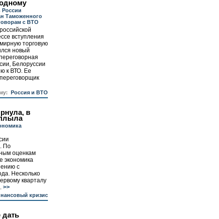
 одному
 России
ан Таможенного
говорам с ВТО
 российской
ессе вступления
емирную торговую
ился новый
 переговорная
сии, Белоруссии
ю к ВТО. Ее
 переговорщик
му:
Россия и ВТО
рнула, в
сплыла
ономика
сии
. По
ным оценкам
ле экономика
нению с
да. Несколько
первому кварталу
.
>>
инансовый кризис
е дать