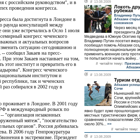
ия с российским руководством", и в
//
13.08.2009
Локоть др
спех проведения конгресса.
рубежах
Владимир Пути
ресса была достигнута в Лондоне в
Абхазии стары
союзников
го раунда консультаций между
Через месяц п
 они уже встречались в Осло 1 июля
президента Д
всемирный конгресс чеченского
Медведева в Южную Осетию п
Владимир Путин посетил вчер
 важных и актуальных вопросов
пообещал помочь Абхазии соз
 изменить ситуацию сегодняшнюю и
полноценную национальную эк
 -- сообщил Закаев на пресс-
применить военную силу против
 При этом Закаев настаивает на том,
те попытаются начать войну...
ь этот институт и превратить его в
// читайте тему:
Признан
Абхази
адырова". Конгресс чеченского
национальным институтом и
//
13.08.2009
Туризм от
 республики, так и чеченских
Абхазия успеш
 раз собирался в 2002 году в
Сочи
Нынешний лет
Сочи, крупне
России и стол
о проживает в Лондоне. В 2001 году
Олимпийских и
 РФ в международный розыск по
явно будет хуже прошлогоднег
-- "организация незаконных
местных туристических фирм, 
сравнению с показателями 200
руженный мятеж", "посягательство
около 30%...
>>
ельных органов". Россия добивалась
// читайте тему:
ева. В 2006 году Генпрокуратура
бвинения в экстремизме. Президент
//
13.08.2009