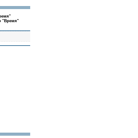
ремя"
о "Время"