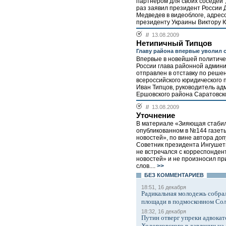
партнером для своих соседей",
раз заявил президент России
Медведев в видеоблоге, адре
президенту Украины Виктору Ю
//
13.08.2009
Нетипичный Типцов
Главу района впервые уволил 
Впервые в новейшей политиче
России глава районной админ
отправлен в отставку по реше
всероссийского юридического 
Иван Типцов, руководитель а
Ершовского района Саратовско
//
13.08.2009
Уточнение
В материале «Зияющая стабил
опубликованном в №144 газет
новостей», по вине автора до
Советник президента Ингушет
не встречался с корреспонде
новостей» и не произносил п
слов....
>>
БЕЗ КОМMЕНТАРИЕВ
18:51, 16 декабря
Радикальная молодежь собрал
площади в подмосковном Со
18:32, 16 декабря
Путин отверг упреки адвокат
Ходорковского в давлении на 