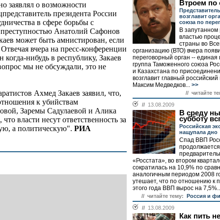
Втроем по
о заявлял о возможности
Представитель
цпредставитель президента России
возглавит орг
дничества в сфере борьбы с
союза по пере
В запутанном
 преступностью Анатолий Сафонов
властью проц
акаев может быть амнистирован, если
страны во Вс
 Отвечая вчера на пресс-конференции
организацию (ВТО) вчера появ
н когда-нибудь в республику, Закаев
переговорный орган -- единая
группа Таможенного союза Рос
 вопрос мы не обсуждали, это не
и Казахстана по присоединени
возглавит главный российский
Максим Медведков...
>>
аратистов Ахмед Закаев заявил, что,
// читайте те
отношения к убийствам
//
13.08.2009
овой, Заремы Садулаевой и Алика
В среду ны
субботу в
 что власти несут ответственность за
Российская эк
кую, а политическую".
РИА
нащупала дно
Спад ВВП Рос
продолжается
предваритель
«Росстата», во втором кварта
сократилась на 10,9% по срав
аналогичным периодом 2008 го
утешает, что по отношению к 
этого года ВВП вырос на 7,5%..
// читайте тему:
Россия и ф
//
13.08.2009
Как пить н