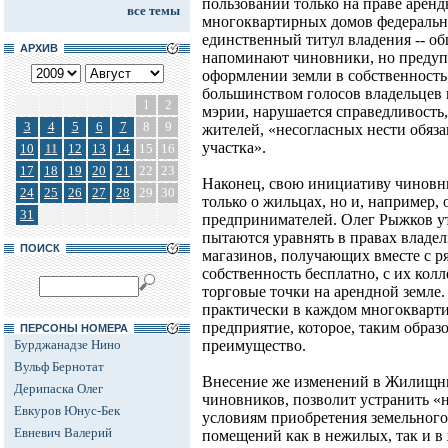
пользовании только на праве арен
все темы
многоквартирных домов федеральн
единственный титул владения -- общ
АРХИВ
напоминают чиновники, но предуп
оформлении земли в собственность
большинством голосов владельцев 
1
2
мэрии, нарушается справедливость
3
4
5
6
7
8
9
жителей, «несогласных нести обяз
участка».
10
11
12
13
14
15
16
17
18
19
20
21
22
23
Наконец, свою инициативу чиновни
24
25
26
27
28
29
30
только о жильцах, но и, например,
31
предпринимателей. Олег Рыжков утв
пытаются уравнять в правах владе
ПОИСК
магазинов, получающих вместе с 
собственность бесплатно, с их ко
торговые точки на арендной земле.
практически в каждом многокварти
предприятие, которое, таким образ
ПЕРСОНЫ НОМЕРА
Бурджанадзе Нино
преимущество.
Вульф Бернотат
Внесение же изменений в Жилищны
Дерипаска Олег
чиновников, позволит устранить «
Евкуров Юнус-Бек
условиям приобретения земельног
Евневич Валерий
помещений как в нежилых, так и в