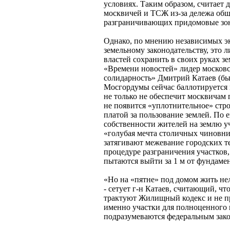
условиях. Таким образом, считает 
москвичей и ТСЖ из-за дележа об
разграничивающих придомовые зон
Однако, по мнению независимых э
земельному законодательству, это 
властей сохранить в своих руках з
«Времени новостей» лидер москов
солидарность» Дмитрий Катаев (б
Мосгордумы сейчас баллотируется 
не только не обеспечит москвичам 
не появится «уплотнительное» стр
платой за пользование землей. По 
собственности жителей на землю уч
«голубая мечта столичных чиновни
затягивают межевание городских те
процедуре разграничения участков
пытаются выйти за 1 м от фундамен
«Но на «пятне» под домом жить нель
- сетует г-н Катаев, считающий, ч
трактуют Жилищный кодекс и не п
именно участки для полноценного 
подразумеваются федеральным зако