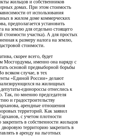
ликты жильцов и собственников
рных домах. При этом стоимость
зависимости от использования
нных в жилом доме коммерческих
ва, предполагается установить
га на землю для отдельно стоящего
ой стоимости участка). А для простых
енная к размеру налога на землю,
адастровой стоимости.
тива, скорее всего, будет
м Мосгордумы, именно она наряду с
тать основой предвыборной борьбы
Во всяком случае, в тех
ненты «Единой России» делают
ециализирующихся на жилищных
 депутаты-единороссы отнеслись к
. Так, по мнению председателя
тию и градостроительству
рханова, арендные отношения
оровых территорий. Как заявил
арханов, с учетом плотности
о закрепить в собственности жильцов
а дворовую территорию закрепить в
тавлять в аренду на льготных