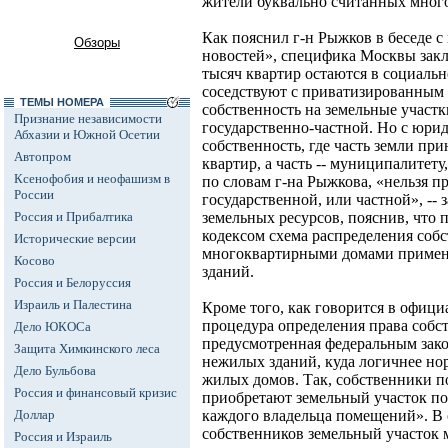
жители буквально считанных мног
Как пояснил г-н Рыжков в беседе 
Обзоры
новостей», специфика Москвы заклю
тысяч квартир остаются в социаль
соседствуют с приватизированным
ТЕМЫ НОМЕРА
собственность на земельные участк
Признание независимости
государственно-частной. Но с юри
Абхазии и Южной Осетии
собственность, где часть земли пр
Автопром
квартир, а часть -- муниципалитету
Ксенофобия и неофашизм в
по словам г-на Рыжкова, «нельзя п
России
государственной, или частной», -- 
Россия и Прибалтика
земельных ресурсов, пояснив, чт
кодексом схема распределения соб
Исторические версии
многоквартирными домами примени
Косово
зданий.
Россия и Белоруссия
Израиль и Палестина
Кроме того, как говорится в офици
процедура определения права собст
Дело ЮКОСа
предусмотренная федеральным зак
Защита Химкинского леса
нежилых зданий, куда логичнее н
Дело Бульбова
жилых домов. Так, собственники 
Россия и финансовый кризис
приобретают земельный участок по
Доллар
каждого владельца помещений». В 
собственников земельный участок 
Россия и Израиль