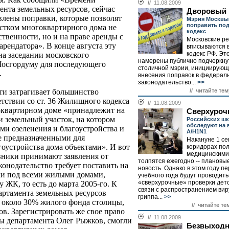
//
11.08.2009
ента земельных ресурсов, сейчас
Дворовый 
влены поправки, которые позволят
Мэрия Москвы
поправить по
стком многоквартирного дома не
кодекс
ственности, но и на праве аренды с
Московские р
рендатора». В конце августа эту
вписываются
кодекс РФ. Эт
на заседании московского
намерены публично подчеркну
 Мосгордуму для последующего
столичной мэрии, инициирующ
.
внесения поправок в федерал
законодательство...
>>
// читайте тем
ти затрагивает большинство
тствии со ст. 36 Жилищного кодекса
//
11.08.2009
квартирном доме «принадлежит на
Сверхуроч
и земельный участок, на котором
Российских ш
обследуют на 
ми озеленения и благоустройства и
А/H1N1
 предназначенными для
Накануне 1 се
гоустройства дома объектами». И вот
коридорах пол
медицинскими
вники принимают заявления от
толпятся ежегодно -- плановы
конодательство требует поставить на
новость. Однако в этом году п
ки под всеми жилыми домами,
учебного года будут проводить
«сверхурочные» проверки детс
 ЖК, то есть до марта 2005-го. К
связи с распространением вир
артамента земельных ресурсов
гриппа...
>>
 около 30% жилого фонда столицы,
// читайте те
в. Зарегистрировать же свое право
//
11.08.2009
вы департамента Олег Рыжков, смогли
Безвыходн