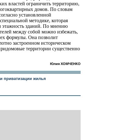
ких властей ограничить территорию,
огоквартирных домов. По словам
согласно установленной
специальной методике, которая
 и этажность зданий. По мнению
телей между собой можно избежать,
сех формулы. Она позволит
плотно застроенном историческом
е придомовые территории существенно
Юлия ХОМЧЕНКО
ки приватизации жилья