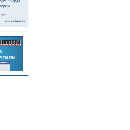
дил Ричарда
еоргия
алог
все события