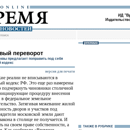
ИД "В
Издательств
/
поиск
вый переворот
квы предлагает поправить под себя
 кодекс
версия для печати
ие реалии не вписываются в
 кодекс РФ. Это еще раз намерены
 подчеркнуть чиновники столичной
инициирующие процедуру внесения
 в федеральное земельное
тельство. Затягивая межевание жилой
ность дворов и участков под
ядители московской земли дают
 закона в столице не получается. И
ь на своем праве собственности, а
ТАКЖЕ В РУБРИКЕ
ия. Как сообщили «Времени