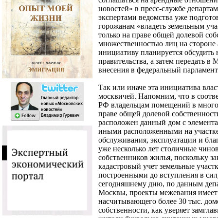
новостей» в пресс-службе департам
экспертами ведомства уже подгото
горожанам «владеть земельным уча
только на праве общей долевой соб
множественностью лиц на стороне а
инициативу планируется обсудить 
правительства, а затем передать в
внесения в федеральный парламент
Так или иначе эта инициатива влас
москвичей. Напомним, что в соотве
РФ владельцам помещений в много
праве общей долевой собственност
расположен данный дом с элемента
иными расположенными на участке
обслуживания, эксплуатации и бла
уже несколько лет столичные чино
собственников жилья, поскольку за
кадастровый учет земельные участ
построенными до вступления в силу
сегодняшнему дню, по данным деп
Москвы, проекты межевания имеет
насчитывающего более 30 тыс. домо
собственности, как уверяет замгла