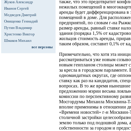
также, что это предотвратит конф
Жуков Александр
нежилых помещений в многокварти
Иванов Сергей
аренды будет дифференцирована в 
Медведев Дмитрий
помещений в доме. Для расположе
Онищенко Геннадий
предприятий, по словам г-на Рыжко
Путин Владимир
размер аренды, равный ставке нало
здания (порядка 1,5% от кадастров
Христенко Виктор
жильцов стоимость аренды, приравн
Шмаков Михаил
таким образом, составит 0,1% от к
все персоны
Примечательно, что хотя эта инициа
рассматриваться уже новым созыво
новым генпланом столицы может с
за кресла в городском парламенте. 
одномандатных округах, где оппо
ставку как раз на кандидатов, сп
вопросах. В то же время нынешние
предложению мэрии весьма лояльно
комиссии по перспективному разви
Мосгордумы Михаила Москвина-Та
вполне применимы в отношении дв
«Времени новостей» г-н Москвин-Т
столичной застройки целесообразн
землю только под подошвой дома, 
собственности за городом и предос