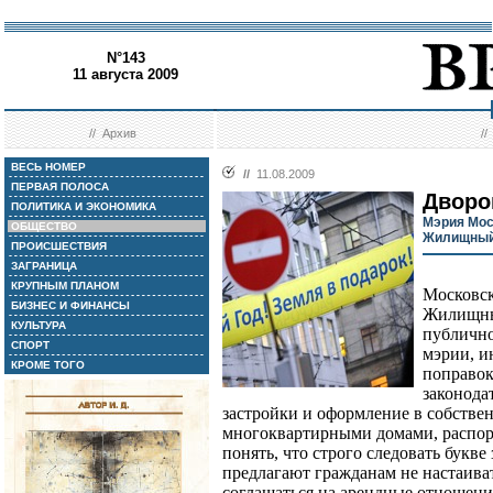
N°143
11 августа 2009
//
Архив
/
ВЕСЬ НОМЕР
//
11.08.2009
ПЕРВАЯ ПОЛОСА
Дворо
ПОЛИТИКА И ЭКОНОМИКА
Мэрия Мос
ОБЩЕСТВО
Жилищный
ПРОИСШЕСТВИЯ
ЗАГРАНИЦА
КРУПНЫМ ПЛАНОМ
Московск
БИЗНЕС И ФИНАНСЫ
Жилищный
КУЛЬТУРА
публично
СПОРТ
мэрии, 
КРОМЕ ТОГО
поправок
законода
застройки и оформление в собствен
многоквартирными домами, распор
понять, что строго следовать букве
предлагают гражданам не настаиват
соглашаться на арендные отношен