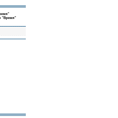
ремя"
о "Время"