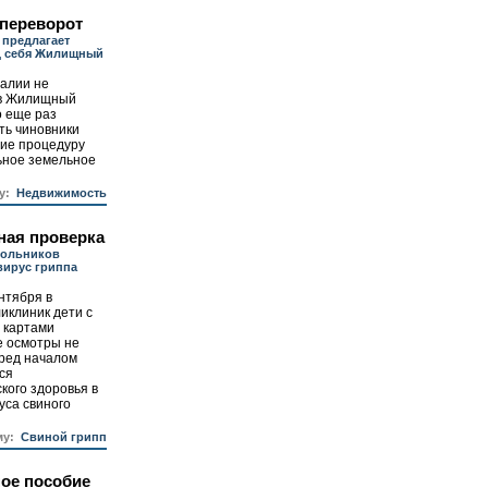
переворот
 предлагает
д себя Жилищный
еалии не
 в Жилищный
о еще раз
ть чиновники
ие процедуру
ьное земельное
у:
Недвижимость
ная проверка
кольников
вирус гриппа
нтября в
иклиник дети с
 картами
е осмотры не
еред началом
ся
кого здоровья в
уса свиного
му:
Свиной грипп
ое пособие