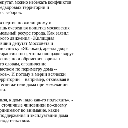
депутат, можно избежать конфликтов
щедворовых территорий и
ы заборов.
кспертов по жилищному и
лишь очередная попытка московских
емельный ресурс города. Как заявил
ского движения «Жилищная
ывший депутат Моссовета и
по списку «Яблока»), аренда двора
гарантии того, что на площадке вдруг
оение, но и обременит горожан
его словам, ограничение
астком по периметру дома --
ков». И потому в мэрии всячески
рриторий -- например, отказывая в
, если жители дома при межевании
та.
зя, к дому надо как-то подъехать», -
то столичные чиновники по-своему
ринимают во внимание, какие
поддержания и эксплуатации дома
нодательством.