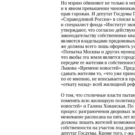
Но мэрию обвиняют не только в не
и в явном превышении чиновника
прав горожан. И депутат Госдумы 
«Справедливой России» в списке к
и специалист фонда «Институт эко
утверждают, что согласно действу
законодательству собственники кв
являются владельцами придомовых
же должны всего лишь оформить у
«Попытка Москвы и других муници
что якобы эта земля является город
передаче ее жителям в собственност
Лыкова «Времени новостей». Пред
сдавать жителям то, «что уже прин
по ее мнению, не вписывается в пра
«откату назад» всей жилищной ре
О том, что столичные власти пыта
поменять всю жилищную политику 
новостей» и Галина Хованская. По 
процесс разграничения дворовых зе
межевание расписана на пять лет в
должны лишать жителей возможност
собственности на участок под домом
депутат Госдумы. Кроме того, г-жа