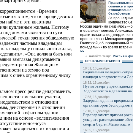
оквартирных домов.
Правительств
сошлись в про
относительно 
с корреспондентом «Времени
безработицы
чается в том, что в городе десятки
За прошедшие
ном найме и эти квартиры
количество бе
России ощутимо снизилось -- 
 или купленным жильем. Поэтому
вчера вице-премьер Александр
и под домами является по сути
правительства подтвердил оп
дической точки зрения общедомовую
прогноз главы Минздравсоцра
инадлежит частным владельцам
Голиковой, обнародованный е
понедельник во время встречи 
, как владельцу социального жилья,
>>
редставить». «Она должна быть или
// читайте тему:
Россия и ф
заявил замглавы департамента
БЕЗ КОМMЕНТАРИЕВ
о предусмотренная Жилищным
18:51, 16 декабря
ственности на землю под
Радикальная молодежь собрал
ма к очень ограниченному числу
площади в подмосковном Со
18:32, 16 декабря
Путин отверг упреки адвокат
Ходорковского в давлении на 
альном пресс-релизе департамента,
венности земельного участка,
17:58, 16 декабря
Задержан один из предполаг
онодательством в отношении
организаторов беспорядков 
ормы, действующей в отношении
17:10, 16 декабря
помещений в офисном здании
Европарламент призвал росси
д ним на основе «волеизъявления
ускорить расследование обст
отсутствие консенсуса
смерти Сергея Магнитского
может находиться в их владении и
16:35, 16 декабря