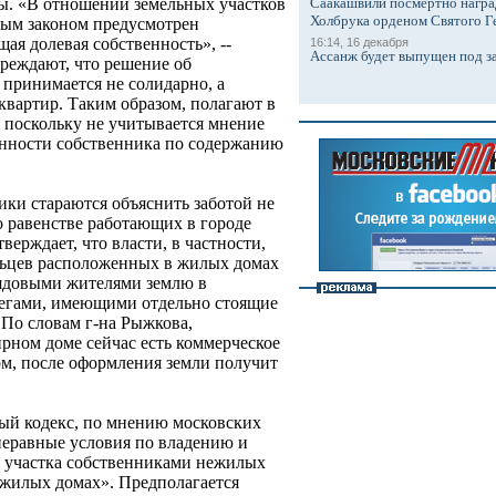
Саакашвили посмертно награ
ды. «В отношении земельных участков
Холбрука орденом Святого Г
ым законом предусмотрен
ая долевая собственность», --
16:14, 16 декабря
Ассанж будет выпущен под з
реждают, что решение об
 принимается не солидарно, а
квартир. Таким образом, полагают в
, поскольку не учитывается мнение
анности собственника по содержанию
ки стараются объяснить заботой не
 о равенстве работающих в городе
ерждает, что власти, в частности,
льцев расположенных в жилых домах
рядовыми жителями землю в
ллегами, имеющими отдельно стоящие
 По словам г-на Рыжкова,
рном доме сейчас есть коммерческое
ом, после оформления земли получит
й кодекс, по мнению московских
неравные условия по владению и
о участка собственниками нежилых
 жилых домах». Предполагается