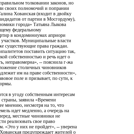
правильном толковании законов, но
ми своих полномочий и попрании
Галина Хованская (входит в двойку
андидатов от партии в Мосгордуму),
номики города» Татьяна Лыкова
ющему федеральному
артир в кондоминиумах априори
 участков. Муниципальные власти
же существующие права граждан.
палитетов поставить ситуацию так,
ской собственностью и речь идет о
ь, неправомерна», -- пояснила г-жа
ложение столичных чиновников
адлежит им на праве собственности»,
вовое поле и призывает, по сути, к
формы.
ются в угоду собственным интересам
страны, заявила «Времени
ее мнению, несмотря на то, что
мель идет медленно, а очередь на
перед, местные чиновники не
и реализовать свое право
. «Это у них не пройдет», -- уверена
 Хованская предупреждает жителей о