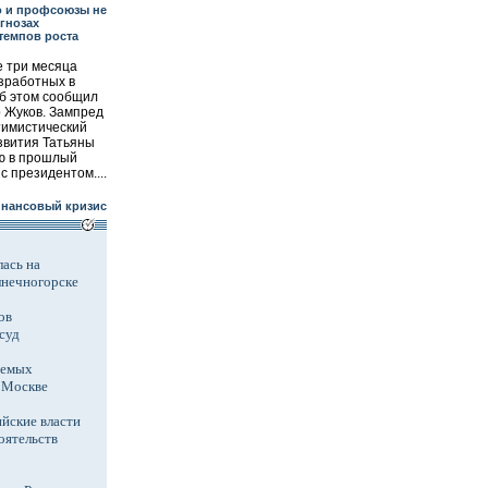
о и профсоюзы не
гнозах
темпов роста
 три месяца
зработных в
об этом сообщил
 Жуков. Зампред
тимистический
звития Татьяны
ю в прошлый
с президентом....
инансовый кризис
ась на
лнечногорске
ов
суд
аемых
в Москве
йские власти
оятельств