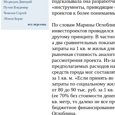
подсказывала она разработ
Медведев Дмитрий
«инструменты, приводящие
Путин Владимир
проектов к более понимаем
Чемезов Сергей
Эбзеев Борис
По словам Марины Оглоблин
все персоны
инвестпроектов проводился 
другому принципу. В частно
а два сравнительных показа
затраты на 1 кв. м жилья д
рыночная стоимость аналог
рассмотрения проекта. Из-за
предполагаемых расходов на
средств города мог составлят
за 1 кв. м. «Если принять в
затраты по социальному жил
от 80 до 90 тыс. руб. за 1 к
(ее 70% без стоимости денег)
кв. метр, то далеко не все 
бюджетное финансирование»,
Оглоблина.