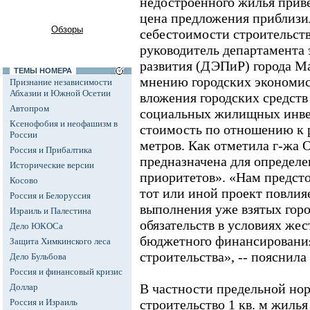
недостроенного жилья приве
цена предложения приблизи
Обзоры
себестоимости строительства
руководитель департамента
развития (ДЭПиР) города М
ТЕМЫ НОМЕРА
мнению городских экономис
Признание независимости
Абхазии и Южной Осетии
вложения городских средств
Автопром
социальных жилищных инвес
Ксенофобия и неофашизм в
стоимость по отношению к 
России
метров. Как отметила г-жа 
Россия и Прибалтика
предназначена для определ
Исторические версии
приоритетов». «Нам предсто
Косово
тот или иной проект повлия
Россия и Белоруссия
выполнения уже взятых горо
Израиль и Палестина
обязательств в условиях же
Дело ЮКОСа
бюджетного финансирования
Защита Химкинского леса
строительства», -- пояснила 
Дело Бульбова
Россия и финансовый кризис
В частности предельной но
Доллар
Россия и Израиль
строительство 1 кв. м жиль