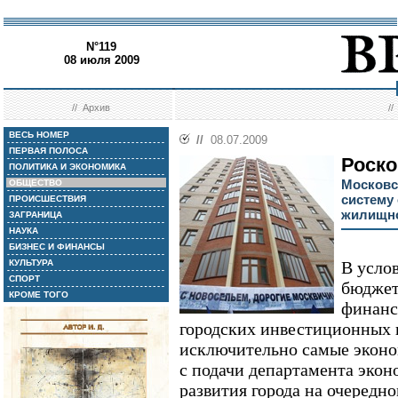
N°119
08 июля 2009
//
Архив
/
ВЕСЬ НОМЕР
//
08.07.2009
ПЕРВАЯ ПОЛОСА
Роско
ПОЛИТИКА И ЭКОНОМИКА
Московс
ОБЩЕСТВО
систему
ПРОИСШЕСТВИЯ
жилищно
ЗАГРАНИЦА
НАУКА
БИЗНЕС И ФИНАНСЫ
КУЛЬТУРА
В усло
СПОРТ
бюджет
КРОМЕ ТОГО
финанс
городских инвестиционных 
исключительно самые эконо
с подачи департамента эко
развития города на очередн