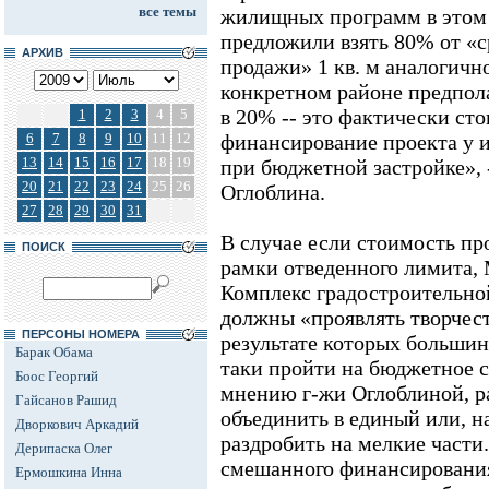
все темы
жилищных программ в этом 
предложили взять 80% от «
АРХИВ
продажи» 1 кв. м аналогичн
конкретном районе предпол
в 20% -- это фактически сто
1
2
3
4
5
6
7
8
9
10
11
12
финансирование проекта у 
13
14
15
16
17
18
19
при бюджетной застройке», 
20
21
22
23
24
25
26
Оглоблина.
27
28
29
30
31
В случае если стоимость про
ПОИСК
рамки отведенного лимита,
Комплекс градостроительной
должны «проявлять творчест
ПЕРСОНЫ НОМЕРА
результате которых большин
Барак Обама
таки пройти на бюджетное с
Боос Георгий
мнению г-жи Оглоблиной, р
Гайсанов Рашид
объединить в единый или, н
Дворкович Аркадий
раздробить на мелкие част
Дерипаска Олег
смешанного финансирования 
Ермошкина Инна