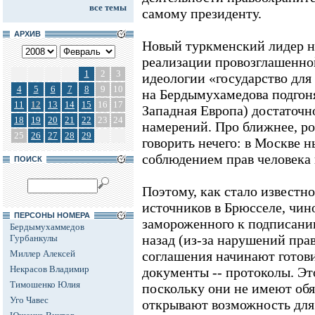
все темы
самому президенту.
АРХИВ
Новый туркменский лидер н
реализации провозглашенной
1
2
3
идеологии «государство для 
4
5
6
7
8
9
10
на Бердымухамедова подгоня
11
12
13
14
15
16
17
Западная Европа) достаточн
18
19
20
21
22
23
24
намерений. Про ближнее, ро
25
26
27
28
29
говорить нечего: в Москве 
соблюдением прав человека 
ПОИСК
Поэтому, как стало известн
источников в Брюсселе, чи
ПЕРСОНЫ НОМЕРА
замороженного к подписани
Бердымухаммедов
назад (из-за нарушений прав
Гурбанкулы
Миллер Алексей
соглашения начинают готови
Некрасов Владимир
документы -- протоколы. Эт
Тимошенко Юлия
поскольку они не имеют обя
Уго Чавес
открывают возможность для 