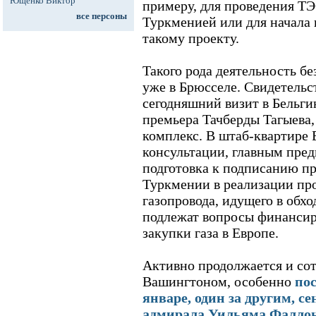
Ющенко Виктор
примеру, для проведения ТЭ
все персоны
Туркменией или для начала 
такому проекту.
Такого рода деятельность б
уже в Брюсселе. Свидетельс
сегодняшний визит в Бельги
премьера Тачберды Тагыева
комплекс. В штаб-квартире
консультации, главным пред
подготовка к подписанию пр
Туркмении в реализации пр
газопровода, идущего в обх
подлежат вопросы финансир
закупки газа в Европе.
Активно продолжается и со
Вашингтоном, особенно
по
январе, один за другим, с
адмирала Уильяма Фаллон