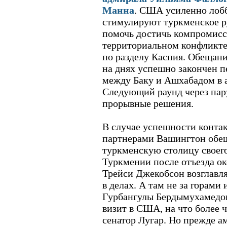
Манна
. США усиленно лоб
стимулируют туркменское р
помочь достичь компромисс
территориальном конфликте 
по разделу Каспия. Обещан
на днях успешно закончен п
между Баку и Ашхабадом в 
Следующий раунд через пар
прорывные решения.
В случае успешности конта
партнерами Вашингтон обещ
туркменскую столицу своег
Туркмении после отъезда ок
Трейси Джекобсон возглавл
в делах. А там не за горам
Гурбангулы Бердымухамедо
визит в США, на что более 
сенатор Лугар. Но прежде 