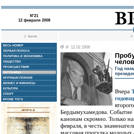
N°21
12 февраля 2008
//
Архив
/
ВЕСЬ НОМЕР
//
12.02.2008
ПЕРВАЯ ПОЛОСА
Пробу
ПОЛИТИКА И ЭКОНОМИКА
чело
ОБЩЕСТВО
ПРОИСШЕСТВИЯ
Год наз
ЗАГРАНИЦА
президе
КРУПНЫМ ПЛАНОМ
БИЗНЕС И ФИНАНСЫ
КУЛЬТУРА
Вчера
СПОРТ
годов
КРОМЕ ТОГО
второг
Бердымухамедова. Событие 
канонам скромно. Только нак
февраля, в честь знаменате
массовая прогулка молодых 