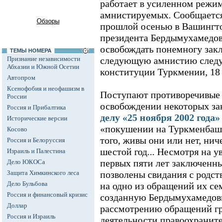
работает в усиленном режим
амнистируемых. Сообщается,
Обзоры
прошлой осенью в Вашингто
президента Бердымухамедов
освобождать понемногу зак
ТЕМЫ НОМЕРА
Признание независимости
следующую амнистию следу
Абхазии и Южной Осетии
конституции Туркмении, 18 
Автопром
Ксенофобия и неофашизм в
Поступают противоречивые 
России
освобождении некоторых з
Россия и Прибалтика
делу «25 ноября 2002 года»
Исторические версии
«покушении на Туркменбаши»
Косово
того, живы они или нет, нич
Россия и Белоруссия
шестой год... Несмотря на у
Израиль и Палестина
первых пяти лет заключенн
Дело ЮКОСа
Защита Химкинского леса
позволены свидания с родст
Дело Бульбова
на одно из обращений их се
Россия и финансовый кризис
созданную Бердымухамедов
Доллар
рассмотрению обращений г
Россия и Израиль
деятельности правоохраните