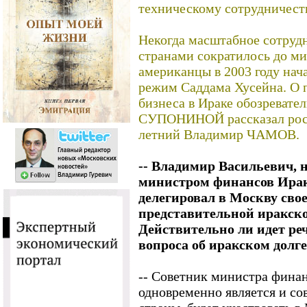
техническому сотрудничеств
Некогда масштабное сотру
странами сократилось до ми
американцы в 2003 году нача
режим Саддама Хусейна. О 
бизнеса в Ираке обозревате
СУПОНИНОЙ рассказал росси
летний Владимир ЧАМОВ.
-- Владимир Васильевич, н
министром финансов Ирак
делегировал в Москву свое
представительной иракско
Действительно ли идет ре
вопроса об иракском долг
-- Советник министра фина
одновременно является и со