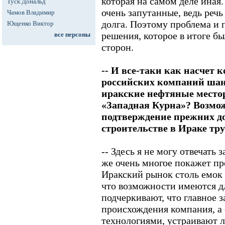
которая на самом деле иная
Туск Дональд
очень запутанные, ведь речь
Чамов Владимир
долга. Поэтому проблема и 
Ющенко Виктор
решения, которое в итоге б
все персоны
сторон.
-- И все-таки как насчет 
российских компаний шан
иракские нефтяные место
«Западная Курна»? Возмож
подтверждение прежних до
строительстве в Ираке тр
-- Здесь я не могу отвечать 
же очень многое покажет пр
Иракский рынок столь емок и
что возможности имеются дл
подчеркивают, что главное за
происхождения компания, а 
технологиями, устраивают л