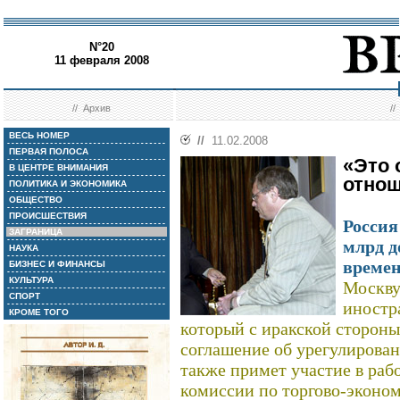
N°20
11 февраля 2008
//
Архив
/
ВЕСЬ НОМЕР
//
11.02.2008
ПЕРВАЯ ПОЛОСА
«Это 
В ЦЕНТРЕ ВНИМАНИЯ
отнош
ПОЛИТИКА И ЭКОНОМИКА
ОБЩЕСТВО
ПРОИСШЕСТВИЯ
Россия
ЗАГРАНИЦА
млрд д
НАУКА
времен
БИЗНЕС И ФИНАНСЫ
КУЛЬТУРА
Москву
СПОРТ
иностр
КРОМЕ ТОГО
который с иракской сторон
соглашение об урегулирова
также примет участие в ра
комиссии по торгово-эконо