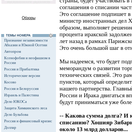
страны, будет участвовать в
соглашения о списании част
Это соглашение подпишет в 
Обзоры
министр иностранных дел Х
образом, выполняет решени
процента иракской задолжен
ТЕМЫ НОМЕРА
лет назад в рамках Парижског
Признание независимости
Абхазии и Южной Осетии
Это очень большой шаг в от
Автопром
Ксенофобия и неофашизм в
Мы надеемся, что будет под
России
меморандум о развитии тор
Россия и Прибалтика
технических связей. Это ра
Исторические версии
пунктов, который определит
Косово
нашего партнерства. Главный
Россия и Белоруссия
России и Ирака двигаться в
Израиль и Палестина
будут приниматься уже бол
Дело ЮКОСа
Защита Химкинского леса
Дело Бульбова
-- Какова сумма долга? И
Россия и финансовый кризис
списанию? Хошияр Зибари 
Доллар
около 13 млрд долларов...