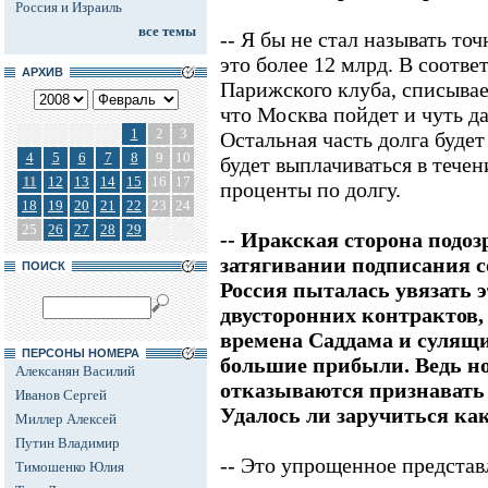
Россия и Израиль
все темы
-- Я бы не стал называть то
это более 12 млрд. В соотв
АРХИВ
Парижского клуба, списывае
что Москва пойдет и чуть д
1
2
3
Остальная часть долга буде
4
5
6
7
8
9
10
будет выплачиваться в течен
11
12
13
14
15
16
17
проценты по долгу.
18
19
20
21
22
23
24
25
26
27
28
29
-- Иракская сторона подоз
затягивании подписания с
ПОИСК
Россия пыталась увязать э
двусторонних контрактов,
времена Саддама и суля
ПЕРСОНЫ НОМЕРА
большие прибыли. Ведь н
Алексанян Василий
отказываются признавать
Иванов Сергей
Удалось ли заручиться ка
Миллер Алексей
Путин Владимир
-- Это упрощенное представ
Тимошенко Юлия