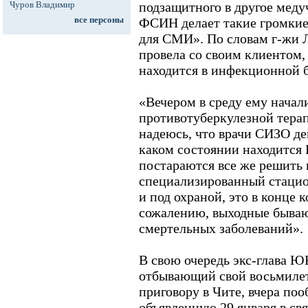
Чуров Владимир
подзащитного в другое меду
все персоны
ФСИН делает такие громкие
для СМИ». По словам г-жи Л
провела со своим клиентом
находится в инфекционной 
«Вечером в среду ему начал
противотуберкулезной терапи
надеюсь, что врачи СИЗО де
каком состоянии находится 
постараются все же решить 
специализированный стацио
и под охраной, это в конце 
сожалению, выходные бывают
смертельных заболеваний».
В свою очередь экс-глава 
отбывающий свой восьмилет
приговору в Чите, вчера поо
объявленную 29 января в св