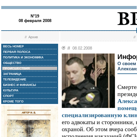
N°19
08 февраля 2008
//
Архив
/
ВЕСЬ НОМЕР
//
08.02.2008
ПЕРВАЯ ПОЛОСА
Инфо
ПОЛИТИКА И ЭКОНОМИКА
О своем
ОБЩЕСТВО
Алексан
ПРОИСШЕСТВИЯ
ЗАГРАНИЦА
ТЕЛЕВИДЕНИЕ
БИЗНЕС И ФИНАНСЫ
Смерте
КУЛЬТУРА
прези
СПОРТ
Алекса
КРОМЕ ТОГО
помеще
специализированную кли
его адвокаты и сторонники, 
охраной. Об этом вчера соо
исполнения наказаний (ФСИ