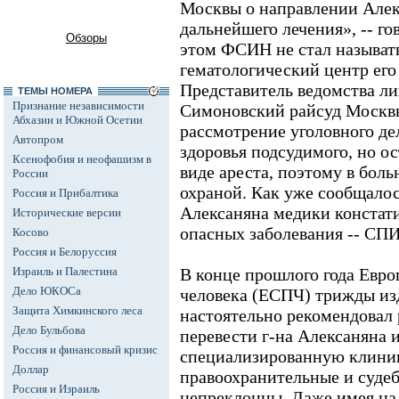
Москвы о направлении Алекс
дальнейшего лечения», -- г
Обзоры
этом ФСИН не стал называть
гематологический центр его
Представитель ведомства ли
ТЕМЫ НОМЕРА
Признание независимости
Симоновский райсуд Москвы
Абхазии и Южной Осетии
рассмотрение уголовного де
Автопром
здоровья подсудимого, но о
Ксенофобия и неофашизм в
виде ареста, поэтому в боль
России
охраной. Как уже сообщалос
Россия и Прибалтика
Алексаняна медики констат
Исторические версии
опасных заболевания -- СПИ
Косово
Россия и Белоруссия
Израиль и Палестина
В конце прошлого года Евро
Дело ЮКОСа
человека (ЕСПЧ) трижды изд
Защита Химкинского леса
настоятельно рекомендовал
Дело Бульбова
перевести г-на Алексаняна 
Россия и финансовый кризис
специализированную клиник
Доллар
правоохранительные и суде
Россия и Израиль
непреклонны. Даже имея на