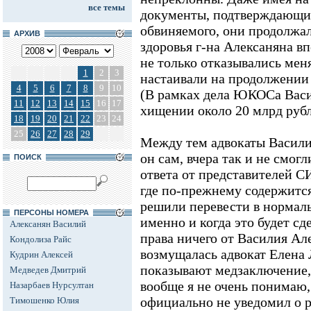
все темы
документы, подтверждающи
обвиняемого, они продолжал
АРХИВ
здоровья г-на Алексаняна в
не только отказывались мен
1
2
3
настаивали на продолжении 
4
5
6
7
8
9
10
(В рамках дела ЮКОСа Васи
11
12
13
14
15
16
17
хищении около 20 млрд рубл
18
19
20
21
22
23
24
25
26
27
28
29
Между тем адвокаты Василия
он сам, вчера так и не смог
ПОИСК
ответа от представителей 
где по-прежнему содержится
решили перевести в нормал
ПЕРСОНЫ НОМЕРА
именно и когда это будет сд
Алексанян Василий
права ничего от Василия Але
Кондолиза Райс
возмущалась адвокат Елена 
Кудрин Алексей
показывают медзаключение, 
Медведев Дмитрий
вообще я не очень понимаю,
Назарбаев Нурсултан
официально не уведомил о 
Тимошенко Юлия