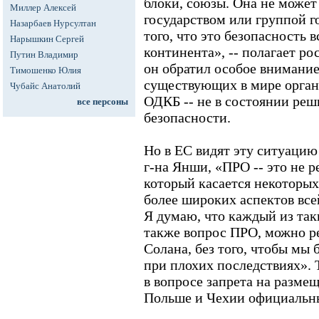
блоки, союзы. Она не может
Миллер Алексей
государством или группой г
Назарбаев Нурсултан
того, что это безопасность 
Нарышкин Сергей
континента», -- полагает р
Путин Владимир
он обратил особое внимание 
Тимошенко Юлия
существующих в мире орган
Чубайс Анатолий
ОДКБ -- не в состоянии реш
все персоны
безопасности.
Но в ЕС видят эту ситуацию
г-на Янши, «ПРО -- это не 
который касается некоторых
более широких аспектов все
Я думаю, что каждый из так
также вопрос ПРО, можно ре
Солана, без того, чтобы мы
при плохих последствиях». 
в вопросе запрета на разме
Польше и Чехии официальны