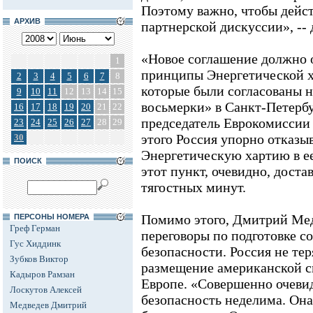
Поэтому важно, чтобы дейс
АРХИВ
партнерской дискуссии», -- 
«Новое соглашение должно о
1
принципы Энергетической х
2
3
4
5
6
7
8
которые были согласованы 
9
10
11
12
13
14
15
восьмерки» в Санкт-Петербу
16
17
18
19
20
21
22
председатель Еврокомиссии
23
24
25
26
27
28
29
этого Россия упорно отказы
30
Энергетическую хартию в ее
ПОИСК
этот пункт, очевидно, дост
тягостных минут.
Помимо этого, Дмитрий Мед
ПЕРСОНЫ НОМЕРА
Греф Герман
переговоры по подготовке с
Гус Хиддинк
безопасности. Россия не те
Зубков Виктор
размещение американской 
Кадыров Рамзан
Европе. «Совершенно очеви
Лоскутов Алексей
безопасность неделима. Она
Медведев Дмитрий