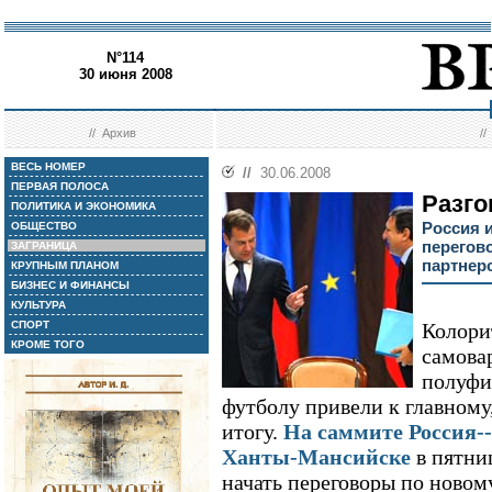
N°114
30 июня 2008
//
Архив
/
ВЕСЬ НОМЕР
//
30.06.2008
ПЕРВАЯ ПОЛОСА
Разг
ПОЛИТИКА И ЭКОНОМИКА
Россия 
ОБЩЕСТВО
перегов
ЗАГРАНИЦА
партнер
КРУПНЫМ ПЛАНОМ
БИЗНЕС И ФИНАНСЫ
КУЛЬТУРА
СПОРТ
Колорит
КРОМЕ ТОГО
самовар
полуфи
футболу привели к главному
итогу.
На саммите Россия-
Ханты-Мансийске
в пятни
начать переговоры по новом