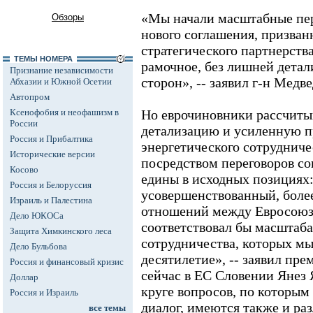
«Мы начали масштабные пе
Обзоры
нового соглашения, призван
стратегического партнерства
ТЕМЫ НОМЕРА
рамочное, без лишней детал
Признание независимости
сторон», -- заявил г-н Медве
Абхазии и Южной Осетии
Автопром
Ксенофобия и неофашизм в
Но еврочиновники рассчит
России
детализацию и усиленную п
Россия и Прибалтика
энергетического сотрудниче
Исторические версии
посредством переговоров со
Косово
едины в исходных позициях
Россия и Белоруссия
усовершенствованный, бол
Израиль и Палестина
отношений между Евросоюз
Дело ЮКОСа
соответствовал бы масштаб
Защита Химкинского леса
сотрудничества, которых мы
Дело Бульбова
десятилетие», -- заявил пр
Россия и финансовый кризис
сейчас в ЕС Словении Янез
Доллар
круге вопросов, по которым
Россия и Израиль
диалог, имеются также и раз
все темы