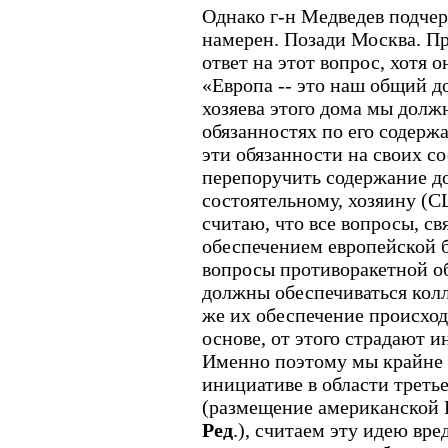
Однако г-н Медведев подчер
намерен. Позади Москва. Пр
ответ на этот вопрос, хотя о
«Европа -- это наш общий до
хозяева этого дома мы долж
обязанностях по его содерж
эти обязанности на своих с
перепоручить содержание до
состоятельному, хозяину (С
считаю, что все вопросы, с
обеспечением европейской б
вопросы противоракетной о
должны обеспечиваться кол
же их обеспечение происход
основе, от этого страдают и
Именно поэтому мы крайне 
инициативе в области треть
(размещение американской 
Ред
.), считаем эту идею вр