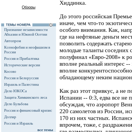
Хиддинка.
Обзоры
До этого российская Премье
иначе, чем что-то экзотиче
ТЕМЫ НОМЕРА
особого внимания. Как, нап
Признание независимости
Абхазии и Южной Осетии
где на нефтяные деньги мес
Автопром
позволить содержать старею
Ксенофобия и неофашизм в
молодые таланты соседних с
России
полуфинал «Евро-2008» к р
Россия и Прибалтика
вполне реальный интерес -- н
Исторические версии
вполне конкурентоспособно
Косово
обладающему неким национ
Россия и Белоруссия
Израиль и Палестина
Как раз этот привкус, а не 
Дело ЮКОСа
Испании -- 0:3, едва все не
Защита Химкинского леса
обсуждая, что аэропорт Вен
Дело Бульбова
220 самолетов из России, и
Россия и финансовый кризис
Доллар
170 из них частных. Испанс
Россия и Израиль
впрочем, тоже, с раздражени
все темы
где разместились длинноно