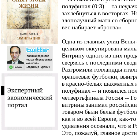
полуфинал (0:3) -- та неудач
захлебнуться в восторгах. Н
злополучный матч со сборн
вес набирает «бронза».
Одна из главных улиц Вены --
целиком оккупирована мал
Витрину одного из них прод
сверяясь с последними свод
Разгромили голландцы италь
оранжевые футболки, выигра
в красно-белых шахматных к
полуфинал -- и появился по
четвертьфинала Россия -- Г
витрины занимал российски
товаром были белые футбол
как и во всей Европе, как-то
удивления осознали, что в Р
Это, пожалуй, главное дост