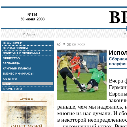
N°114
30 июня 2008
//
Архив
/
ВЕСЬ НОМЕР
//
30.06.2008
ПЕРВАЯ ПОЛОСА
Испол
ПОЛИТИКА И ЭКОНОМИКА
Сборная
ОБЩЕСТВО
полуфи
ЗАГРАНИЦА
КРУПНЫМ ПЛАНОМ
БИЗНЕС И ФИНАНСЫ
КУЛЬТУРА
Вчера 
СПОРТ
Герман
КРОМЕ ТОГО
Европы
закончи
раньше, чем мы надеялись, 
многие из нас думали. И сбо
в некоторой неопределенно
-- несомненный успех. Вчи