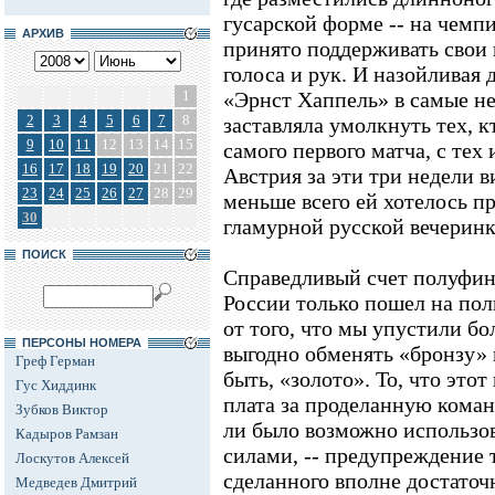
гусарской форме -- на чемп
АРХИВ
принято поддерживать свои
голоса и рук. И назойливая 
1
«Эрнст Хаппель» в самые н
2
3
4
5
6
7
8
заставляла умолкнуть тех, 
9
10
11
12
13
14
15
самого первого матча, с тех
16
17
18
19
20
21
22
Австрия за эти три недели 
23
24
25
26
27
28
29
меньше всего ей хотелось пр
30
гламурной русской вечеринк
ПОИСК
Справедливый счет полуфин
России только пошел на поль
от того, что мы упустили б
ПЕРСОНЫ НОМЕРА
выгодно обменять «бронзу» 
Греф Герман
быть, «золото». То, что это
Гус Хиддинк
плата за проделанную команд
Зубков Виктор
ли было возможно использо
Кадыров Рамзан
силами, -- предупреждение т
Лоскутов Алексей
сделанного вполне достаточ
Медведев Дмитрий