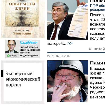
Полм
ПФР обн
рождаем
Пенсион
что в 2
вознагр
последу
называе
получат
>>
матерей...
// читай
//
16.01.2007
Памят
В воскр
жизни п
скончал
журнали
Черкизо
радиост
централ