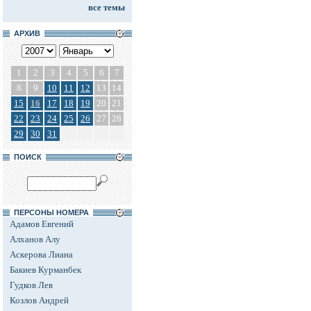
все темы
АРХИВ
1
2
3
4
5
6
7
8
9
10
11
12
13
14
15
16
17
18
19
20
21
22
23
24
25
26
27
28
29
30
31
ПОИСК
ПЕРСОНЫ НОМЕРА
Адамов Евгений
Алханов Алу
Аскерова Лиана
Бакиев Курманбек
Гудков Лев
Козлов Андрей