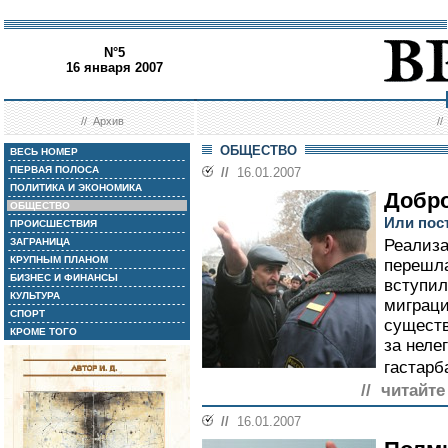
N°5
16 января 2007
//
Архив
/
ОБЩЕСТВО
ВЕСЬ НОМЕР
ПЕРВАЯ ПОЛОСА
//
16.01.2007
ПОЛИТИКА И ЭКОНОМИКА
Добро
ОБЩЕСТВО
Или пос
ПРОИСШЕСТВИЯ
ЗАГРАНИЦА
Реализа
КРУПНЫМ ПЛАНОМ
перешла
БИЗНЕС И ФИНАНСЫ
вступил
КУЛЬТУРА
миграци
СПОРТ
сущест
КРОМЕ ТОГО
за неле
гастарб
// читайте
//
16.01.2007