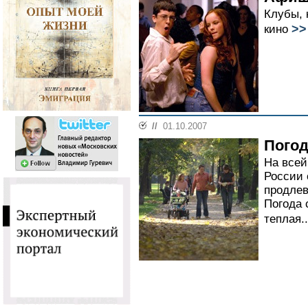
Клубы, 
>>
кино
//
01.10.2007
Погод
На всей
России
продлев
Погода 
теплая.