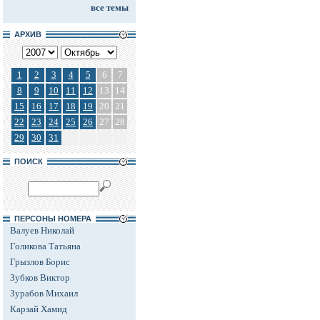
все темы
АРХИВ
1
2
3
4
5
6
7
8
9
10
11
12
13
14
15
16
17
18
19
20
21
22
23
24
25
26
27
28
29
30
31
ПОИСК
ПЕРСОНЫ НОМЕРА
Валуев Николай
Голикова Татьяна
Грызлов Борис
Зубков Виктор
Зурабов Михаил
Карзай Хамид