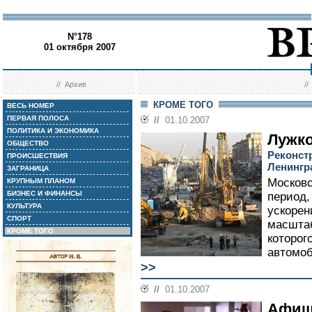
N°178
01 октября 2007
//
Архив
/
КРОМЕ ТОГО
ВЕСЬ НОМЕР
ПЕРВАЯ ПОЛОСА
//
01.10.2007
ПОЛИТИКА И ЭКОНОМИКА
Лужко
ОБЩЕСТВО
Реконстр
ПРОИСШЕСТВИЯ
Ленингр
ЗАГРАНИЦА
Московс
КРУПНЫМ ПЛАНОМ
БИЗНЕС И ФИНАНСЫ
период,
КУЛЬТУРА
ускорен
СПОРТ
масштаб
КРОМЕ ТОГО
которог
автомоб
>>
//
01.10.2007
Афиш