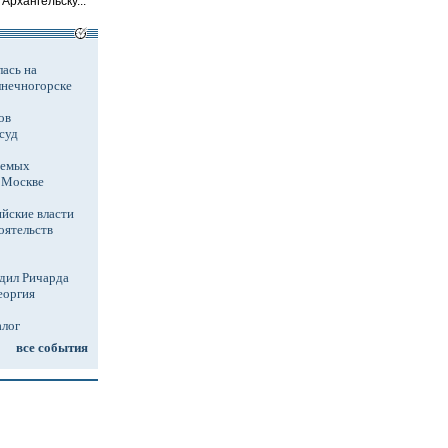
Архангельску...
ась на
лнечногорске
ов
суд
аемых
в Москве
йские власти
оятельств
дил Ричарда
еоргия
алог
все события