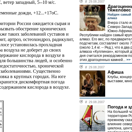
, ветер западный, 5--10 м/с.
//
29.08.2007
Драгоценн
тяжеловес
еменные дожди, +12...+17оС.
Найден самый
алмаз
Вчера стало из
ритории России ожидается сырая и
Северо-Запад
 вызвать обострение хронических
Южно-Африка
акже таких заболеваний суставов и
Республики найден самый кру
ит, артроз, остеохондроз, радикулит,
алмаз. Его вес, по предварит
подсчетам, составляет около 7
лосе установилась прохладная
(около 1,4 кг. -- Ред.), что в д
а воздуха не доберет до своих
алмаза «Куллинан», который 
держание кислорода в воздухе в
дня считался рекордсменом п
этих драгоценных камней...
>>
для большинства людей, и особенно
 недостаточностью, хронической
//
29.08.2007
 заболеваниями. Существенно
Афиша
овка в крупных городах. На юге
Клубы, концер
выставки, кин
хранится дискомфортная погода
содержанием кислорода в воздухе.
//
29.08.2007
Погода и з
ь
На большей ч
территории Ро
прежнему ска
ь
влияние севе
циклона, цент