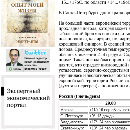
+15...+17оС, по области +14...+19оС
В Санкт-Петербурге днем кратковр
На большей части европейской тер
прохладная погода, которая может
заболеваний бронхов и легких, а т
позвоночника, как артрит, полиартр
корешковый синдром. В средней по
погода. Среднесуточная температур
обычных значений 2--4 градуса. Со
норме. Такая погода благоприятна 
для тех, кто страдает кислородной
усталостью, сердечно-сосудистыми
улучшилась и экологическая обстан
европейской территории России со
(духота и перегрев) с пониженным 
Россия (t ночь/день)
29.08
Москва
+11/+16 пер.облачност
С.-Петербург
+9/+13 дождь
Владивосток
+17/+24 пер.облачност
Екатеринбург
+13/+24 пер.о./дождь