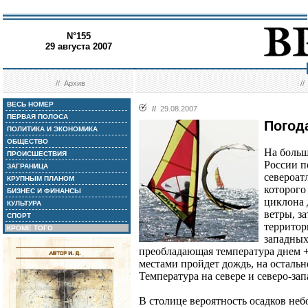
N°155
29 августа 2007
//
Архив
/
ВЕСЬ НОМЕР
//
29.08.2007
ПЕРВАЯ ПОЛОСА
Погод
ПОЛИТИКА И ЭКОНОМИКА
ОБЩЕСТВО
На больш
ПРОИСШЕСТВИЯ
России п
ЗАГРАНИЦА
североат
КРУПНЫМ ПЛАНОМ
которого
БИЗНЕС И ФИНАНСЫ
циклона 
КУЛЬТУРА
ветры, за
СПОРТ
территор
КРОМЕ ТОГО
западных
преобладающая температура днем +
местами пройдет дождь, на остальн
Температура на севере и северо-зап
В столице вероятность осадков неб