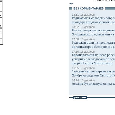
приблизился к 
>>
БЕЗ КОМMЕНТАРИЕВ
ь
18:51, 16 декабря
Радикальная молодежь собрал
площади в подмосковном Со
ь
18:32, 16 декабря
Путин отверг упреки адвокат
ь
Ходорковского в давлении на 
17:58, 16 декабря
Задержан один из предполаг
организаторов беспорядков 
17:10, 16 декабря
Европарламент призвал росси
ускорить расследование обст
смерти Сергея Магнитского
16:35, 16 декабря
Саакашвили посмертно награ
Холбрука орденом Святого Г
16:14, 16 декабря
Ассанж будет выпущен под з