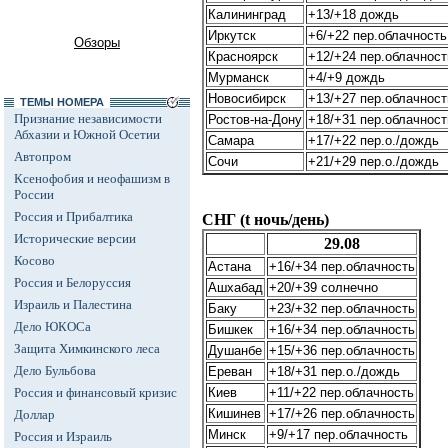
Калининград
+13/+18 дождь
Иркутск
+6/+22 пер.облачность
Обзоры
Красноярск
+12/+24 пер.облачност
Мурманск
+4/+9 дождь
Новосибирск
+13/+27 пер.облачност
ТЕМЫ НОМЕРА
Признание независимости
Ростов-на-Дону
+18/+31 пер.облачност
Абхазии и Южной Осетии
Самара
+17/+22 пер.о./дождь
Автопром
Сочи
+21/+29 пер.о./дождь
Ксенофобия и неофашизм в
России
Россия и Прибалтика
СНГ (t ночь/день)
Исторические версии
29.08
Косово
Астана
+16/+34 пер.облачность
Россия и Белоруссия
Ашхабад
+20/+39 солнечно
Израиль и Палестина
Баку
+23/+32 пер.облачность
Дело ЮКОСа
Бишкек
+16/+34 пер.облачность
Защита Химкинского леса
Душанбе
+15/+36 пер.облачность
Дело Бульбова
Ереван
+18/+31 пер.о./дождь
Россия и финансовый кризис
Киев
+11/+22 пер.облачность
Кишинев
+17/+26 пер.облачность
Доллар
Минск
+9/+17 пер.облачность
Россия и Израиль