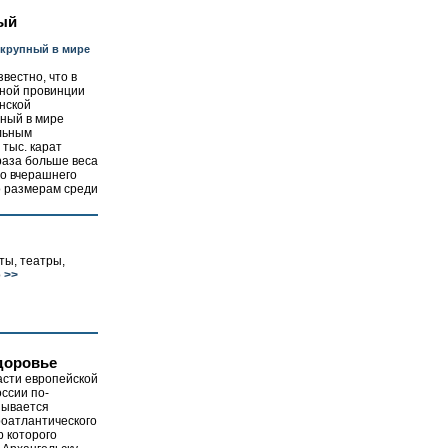
ый
 крупный в мире
вестно, что в
ной провинции
нской
пный в мире
ельным
 тыс. карат
ва раза больше веса
до вчерашнего
о размерам среди
ты, театры,
о
>>
доровье
асти европейской
ссии по-
зывается
роатлантического
р которого