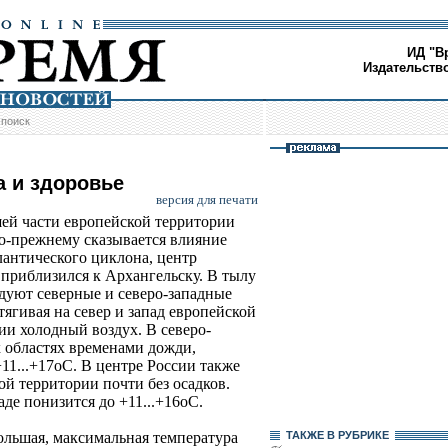
ИД "В
Издательств
/
поиск
а и здоровье
версия для печати
ей части европейской территории
о-прежнему сказывается влияние
лантического циклона, центр
 приблизился к Архангельску. В тылу
дуют северные и северо-западные
тягивая на север и запад европейской
ии холодный воздух. В северо-
 областях временами дожди,
11...+17оС. В центре России также
ой территории почти без осадков.
аде понизится до +11...+16оС.
ольшая, максимальная температура
ТАКЖЕ В РУБРИКЕ