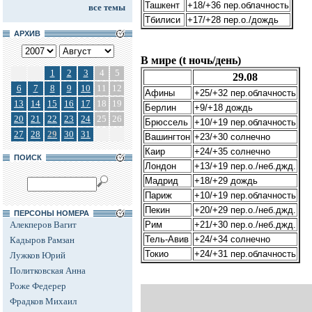
Ташкент
+18/+36 пер.облачность
все темы
Тбилиси
+17/+28 пер.о./дождь
АРХИВ
В мире (t ночь/день)
1
2
3
4
5
29.08
6
7
8
9
10
11
12
Афины
+25/+32 пер.облачность
13
14
15
16
17
18
19
Берлин
+9/+18 дождь
20
21
22
23
24
25
26
Брюссель
+10/+19 пер.облачность
27
28
29
30
31
Вашингтон
+23/+30 солнечно
Каир
+24/+35 солнечно
ПОИСК
Лондон
+13/+19 пер.о./неб.джд.
Мадрид
+18/+29 дождь
Париж
+10/+19 пер.облачность
Пекин
+20/+29 пер.о./неб.джд.
ПЕРСОНЫ НОМЕРА
Алекперов Вагит
Рим
+21/+30 пер.о./неб.джд.
Тель-Авив
+24/+34 солнечно
Кадыров Рамзан
Токио
+24/+31 пер.облачность
Лужков Юрий
Политковская Анна
Роже Федерер
Фрадков Михаил