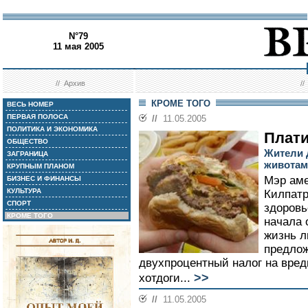
N°79
11 мая 2005
//
Архив
/
КРОМЕ ТОГО
ВЕСЬ НОМЕР
ПЕРВАЯ ПОЛОСА
//
11.05.2005
ПОЛИТИКА И ЭКОНОМИКА
Плати
ОБЩЕСТВО
Жители 
ЗАГРАНИЦА
животам
КРУПНЫМ ПЛАНОМ
Мэр аме
БИЗНЕС И ФИНАНСЫ
КУЛЬТУРА
Килпатр
СПОРТ
здоровь
КРОМЕ ТОГО
начала 
жизнь л
предлож
двухпроцентный налог на вред
>>
хотдоги...
//
11.05.2005