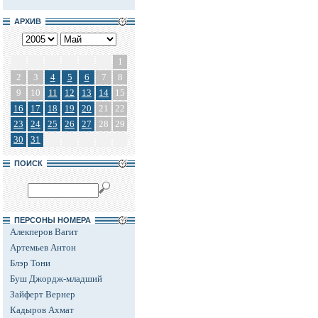
АРХИВ
1
2
3
4
5
6
7
8
9
10
11
12
13
14
15
16
17
18
19
20
21
22
23
24
25
26
27
28
29
30
31
ПОИСК
ПЕРСОНЫ НОМЕРА
Алекперов Вагит
Артемьев Антон
Блэр Тони
Буш Джордж-младший
Зайферт Вернер
Кадыров Ахмат