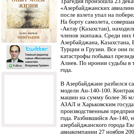
Трагедия произошла 23 дека
«Азербайджанских авиалини
после взлета упал на побере
На борту самолета, соверша
-Актау (Казахстан), находил
членов экипажа. Среди них
Азербайджана, Казахстана, 
Турции и Грузии. Все они п
катастрофы побывал презид
Алиев. По иронии судьбы в 
года.
В Азербайджане разбился с
модели Ан-140-100. Контрак
машин на сумму более 36 м
АЗАЛ и Харьковским госуд
производственным предпри
года. Разбившийся Ан-140, 
азербайджанского города Ев
авиакомпании 27 ноября 200