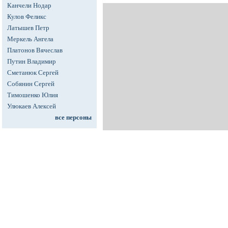
Канчели Нодар
Кулов Феликс
Латышев Петр
Меркель Ангела
Платонов Вячеслав
Путин Владимир
Сметанюк Сергей
Собянин Сергей
Тимошенко Юлия
Улюкаев Алексей
все персоны