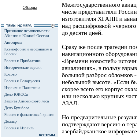
Межгосударственного авиац
Обзоры
числе представители России,
изготовителя ХГАПП и авиа
над расшифровкой «черного 
ТЕМЫ НОМЕРА
Признание независимости
до десяти дней.
Абхазии и Южной Осетии
Автопром
Сразу же после трагедии поя
Ксенофобия и неофашизм в
навигационного оборудовани
России
«Времени новостей» источн
Россия и Прибалтика
авиалиниях», в пользу взрыв
Исторические версии
большой разброс обломков --
Косово
Россия и Белоруссия
небольшой высоте. «Если бы
Израиль и Палестина
скорее всего его корпус ока
Дело ЮКОСа
или несколько крупных част
Защита Химкинского леса
АЗАЛ.
Дело Бульбова
Россия и финансовый кризис
Но предварительные результ
Доллар
подтверждают версию о тер
Россия и Израиль
азербайджанское информаген
все темы