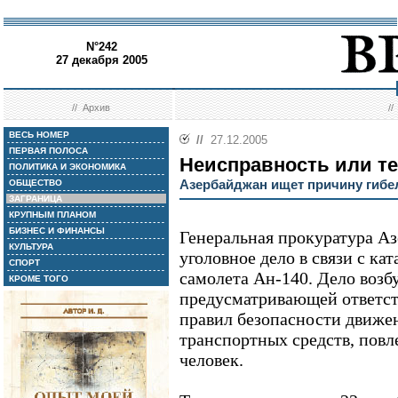
N°242
27 декабря 2005
//
Архив
/
ВЕСЬ НОМЕР
//
27.12.2005
ПЕРВАЯ ПОЛОСА
Неисправность или те
ПОЛИТИКА И ЭКОНОМИКА
Азербайджан ищет причину гибе
ОБЩЕСТВО
ЗАГРАНИЦА
КРУПНЫМ ПЛАНОМ
БИЗНЕС И ФИНАНСЫ
Генеральная прокуратура Аз
КУЛЬТУРА
уголовное дело в связи с ка
СПОРТ
самолета Ан-140. Дело возб
КРОМЕ ТОГО
предусматривающей ответст
правил безопасности движе
транспортных средств, повл
человек.