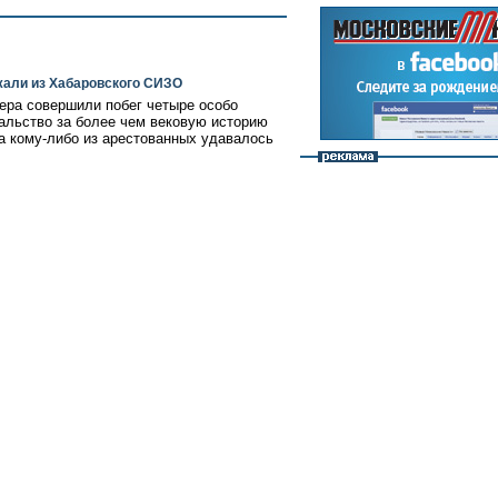
жали из Хабаровского СИЗО
ера совершили побег четыре особо
альство за более чем вековую историю
а кому-либо из арестованных удавалось