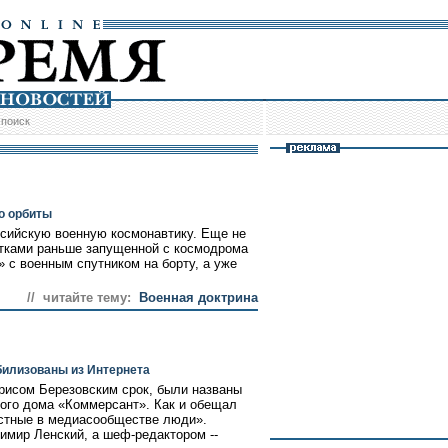
/
поиск
о орбиты
сийскую военную космонавтику. Еще не
утками раньше запущенной с космодрома
 с военным спутником на борту, а уже
// читайте тему:
Военная доктрина
илизованы из Интернета
рисом Березовским срок, были названы
ого дома «Коммерсант». Как и обещал
естные в медиасообществе люди».
мир Ленский, а шеф-редактором --