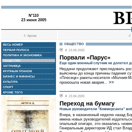
N°110
23 июня 2005
//
Архив
/
ОБЩЕСТВО
ВЕСЬ НОМЕР
ПЕРВАЯ ПОЛОСА
//
23.06.2005
ПОЛИТИКА И ЭКОНОМИКА
Порвали «Парус»
ОБЩЕСТВО
Еще один военный спутник не долетел д
ЗАГРАНИЦА
Неудачи продолжают преследовать рос
КРУПНЫМ ПЛАНОМ
выяснены до конца причины падения с
БИЗНЕС И ФИНАНСЫ
«Плесецк» ракеты-носителя «Молния-М»
>>
КУЛЬТУРА
произошла новая авария...
СПОРТ
КРОМЕ ТОГО
//
23.06.2005
Переход на бумагу
Новые руководители "Коммерсанта" моб
Вчера, в назначенный неделю назад Бо
имена новых руководителей издательск
опальный олигарх, это оказались «изв
Генеральным директором ИД стал Влади