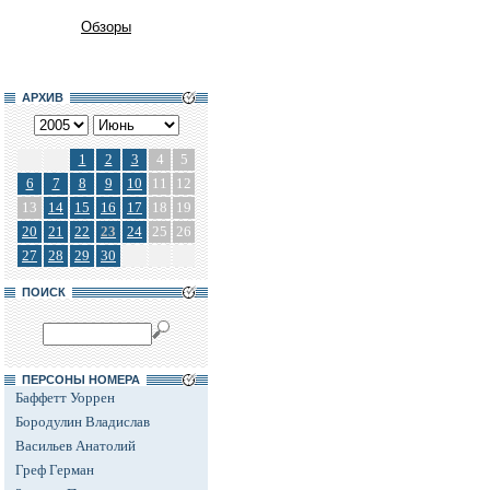
Обзоры
АРХИВ
1
2
3
4
5
6
7
8
9
10
11
12
13
14
15
16
17
18
19
20
21
22
23
24
25
26
27
28
29
30
ПОИСК
ПЕРСОНЫ НОМЕРА
Баффетт Уоррен
Бородулин Владислав
Васильев Анатолий
Греф Герман