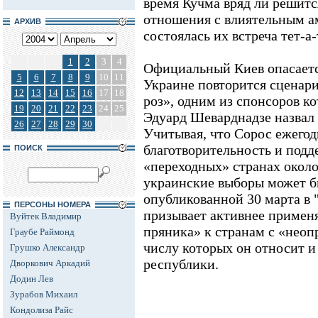
время Кучма вряд ли решитс
отношения с влиятельным а
АРХИВ
состоялась их встреча тет-а-
1
2
3
4
Официальный Киев опасается
5
6
7
8
9
10
11
Украине повторится сценар
12
13
14
15
16
17
18
роз», одним из спонсоров к
19
20
21
22
23
24
25
Эдуард Шеварднадзе назвал
26
27
28
29
30
Учитывая, что Сорос ежегод
благотворительность и под
ПОИСК
«переходных» странах около 
украинские выборы может бы
опубликованной 30 марта в
ПЕРСОНЫ НОМЕРА
призывает активнее применя
Вуйтек Владимир
пряника» к странам с «неоп
Граубе Раймонд
числу которых он относит и
Грушко Александр
республики.
Дворкович Аркадий
Додин Лев
Зурабов Михаил
Кондолиза Райс