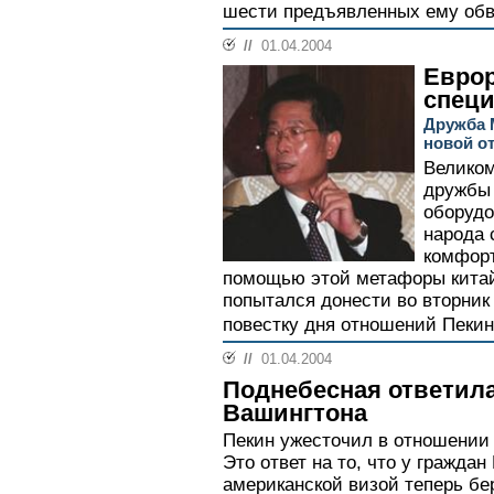
шести предъявленных ему обв
//
01.04.2004
Еврор
спец
Дружба 
новой о
Великом
дружбы 
оборудо
народа 
комфорт
помощью этой метафоры китай
попытался донести во вторни
повестку дня отношений Пекин
//
01.04.2004
Поднебесная ответила
Вашингтона
Пекин ужесточил в отношении
Это ответ на то, что у гражда
американской визой теперь бе