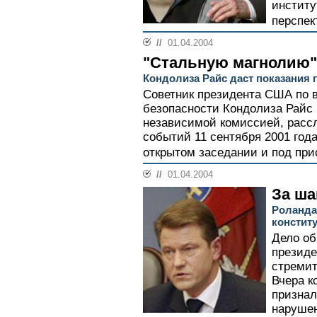
институ
перспек
//
01.04.2004
"Стальную магнолию"
Кондолиза Райс даст показания 
Советник президента США по 
безопасности Кондолиза Райс 
независимой комиссией, расс
событий 11 сентября 2001 года
открытом заседании и под прис
//
01.04.2004
За ша
Роланда
констит
Дело об
президе
стремит
Вчера к
признал
нарушен