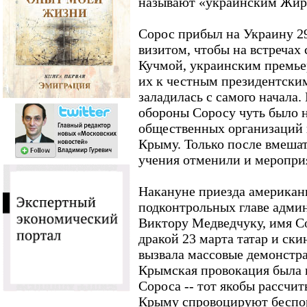
называют «украинским Жир
Сорос прибыл на Украину 2
визитом, чтобы на встречах
Кучмой, украинским премье
их к честным президентски
заладилась с самого начала.
обороны Соросу чуть было н
общественных организаций 
Крыму. Только после вмеша
учения отменили и меропри
Накануне приезда американц
подконтрольных главе адми
Виктору Медведчуку, имя Со
дракой 23 марта татар и ски
вызвала массовые демонстр
Крымская провокация была п
Сороса -- тот якобы рассчит
Крыму спровоцируют беспоря