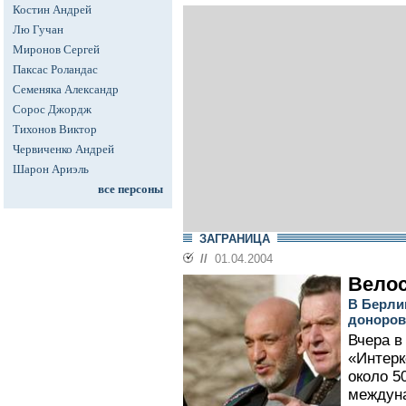
Костин Андрей
Лю Гучан
Миронов Сергей
Паксас Роландас
Семеняка Александр
Сорос Джордж
Тихонов Виктор
Червиченко Андрей
Шарон Ариэль
все персоны
ЗАГРАНИЦА
//
01.04.2004
Велос
В Берли
доноров
Вчера в
«Интерк
около 5
междун