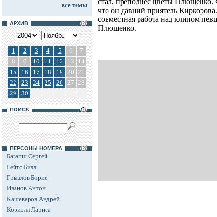
стал, преподнес цветы Плющенко. 
все темы
что он давний приятель Киркорова.
совместная работа над клипом певц
АРХИВ
Плющенко.
1
2
3
4
5
6
7
8
9
10
11
12
13
14
15
16
17
18
19
20
21
22
23
24
25
26
27
28
29
30
ПОИСК
ПЕРСОНЫ НОМЕРА
Багапш Сергей
Гейтс Билл
Грызлов Борис
Иванов Антон
Кашеваров Андрей
Кориэлл Лариса