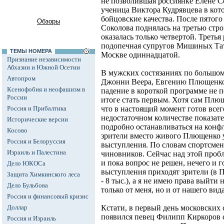
не позволившая россиянке Елене Со
ученица Виктора Кудрявцева в кот
бойцовские качества. После пятого
Обзоры
Соколова поднялась на третью стро
оказалась только четвертой. Третья
подопечная супругов Мишиных Тат
ТЕМЫ НОМЕРА
Москве одиннадцатой.
Признание независимости
Абхазии и Южной Осетии
В мужских состязаниях по большом
Автопром
Джонни Веера, Евгению Плющенко 
Ксенофобия и неофашизм в
падение в короткой программе не
России
итоге стать первым. Хотя сам Плю
Россия и Прибалтика
что в настоящий момент готов всег
недостаточном количестве показат
Исторические версии
подробно останавливаться на конфл
Косово
зрители вместо живого Плющенко у
Россия и Белоруссия
выступления. По словам спортсмена,
Израиль и Палестина
чиновников. Сейчас над этой про
и пока вопрос не решен, нечего и г
Дело ЮКОСа
выступления приходят зрители (в Пр
Защита Химкинского леса
- 8 тыс.), а я не имею права выйти 
Дело Бульбова
только от меня, но и от нашего вид
Россия и финансовый кризис
Доллар
Кстати, в первый день московских 
появился певец Филипп Киркоров с
Россия и Израиль