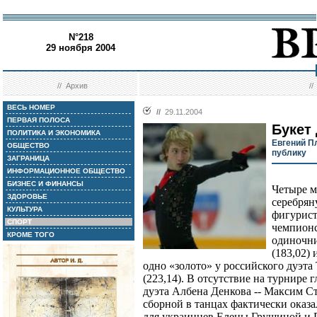
N°218
29 ноября 2004
//
Архив
/
ВЕСЬ НОМЕР
//
29.11.2004
ПЕРВАЯ ПОЛОСА
Букет
ПОЛИТИКА И ЭКОНОМИКА
Евгений П
ОБЩЕСТВО
публику
ЗАГРАНИЦА
ИНФОРМАЦИОННОЕ ОБЩЕСТВО
БИЗНЕС И ФИНАНСЫ
Четыре м
ЗДОРОВЬЕ
серебрян
КУЛЬТУРА
фигурист
СПОРТ
чемпионс
КРОМЕ ТОГО
одиночн
(183,02)
одно «золото» у российского дуэта
(223,14). В отсутствие на турнире 
дуэта Албена Денкова -- Максим С
сборной в танцах фактически оказа
для украинцев Елены Грушиной и Р