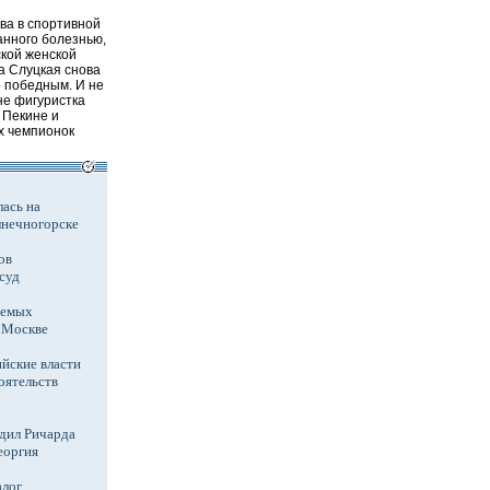
ва в спортивной
анного болезнью,
кой женской
а Слуцкая снова
о победным. И не
оне фигуристка
 Пекине и
х чемпионок
ась на
лнечногорске
ов
суд
аемых
в Москве
йские власти
оятельств
дил Ричарда
еоргия
алог