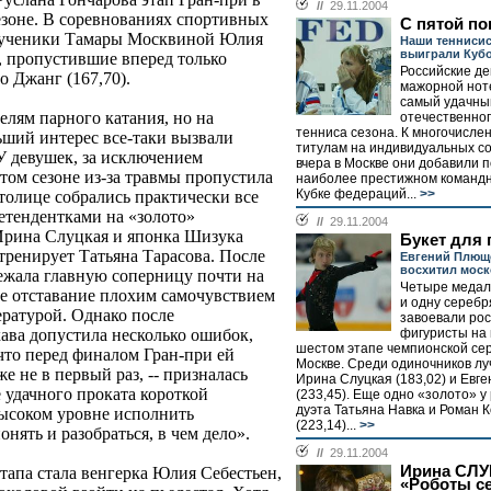
//
29.11.2004
езоне. В соревнованиях спортивных
С пятой п
и ученики Тамары Москвиной Юлия
Наши тенниси
выиграли Куб
), пропустившие вперед только
Российские де
о Джанг (167,70).
мажорной нот
самый удачны
елям парного катания, но на
отечественног
тенниса сезона. К многочисле
ьший интерес все-таки вызвали
титулам на индивидуальных с
У девушек, за исключением
вчера в Москве они добавили п
том сезоне из-за травмы пропустила
наиболее престижном командн
Кубке федераций...
>>
столице собрались практически все
етендентками на «золото»
//
29.11.2004
Ирина Слуцкая и японка Шизука
Букет для
тренирует Татьяна Тарасова. После
Евгений Плющ
восхитил моск
ежала главную соперницу почти на
Четыре медали
ое отставание плохим самочувствием
и одну серебр
ературой. Однако после
завоевали ро
фигуристы на
ава допустила несколько ошибок,
шестом этапе чемпионской сер
что перед финалом Гран-при ей
Москве. Среди одиночников л
же не в первый раз, -- призналась
Ирина Слуцкая (183,02) и Евг
е удачного проката короткой
(233,45). Еще одно «золото» у
дуэта Татьяна Навка и Роман 
высоком уровне исполнить
(223,14)...
>>
нять и разобраться, в чем дело».
//
29.11.2004
Ирина СЛУ
тапа стала венгерка Юлия Себестьен,
«Роботы се