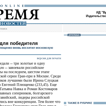
ИД "В
Издательств
/
поиск
 для победителя
лющенко вновь восхитил московскую
версия для печати
едали -- три золотые и одну
ую -- завоевали российские
ы на последнем, шестом этапе
кой серии Гран-при в Москве. Среди
иков лучшими были Ирина Слуцкая
 и Евгений Плющенко (233,45). Еще
 Татьяна Навка и Роман Костомаров
главных соперников, болгарского
тавийский, лидеры российской
лись вне конкуренции. Тем более что
ТАКЖЕ В РУБРИКЕ
услана Гончарова этап Гран-при в