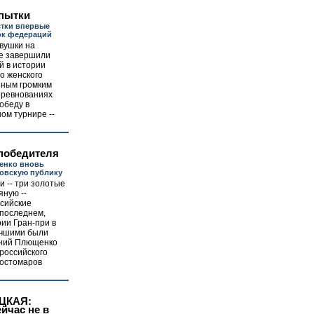
опытки
стки впервые
ок федераций
вушки на
е завершили
й в истории
о женского
нным громким
оревнованиях
обеду в
ом турнире --
 победителя
енко вновь
овскую публику
 -- три золотые
яную --
ссийские
 последнем,
ии Гран-при в
учшими были
ений Плющенко
 российского
Костомаров
ЦКАЯ:
йчас не в