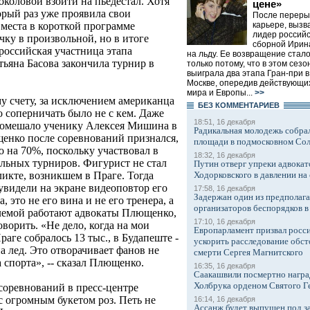
коловой взойти на пьедестал. Хотя
цене»
орый раз уже проявила свои
После переры
карьере, вызв
 места в короткой программе
лидер российс
чку в произвольной, но в итоге
сборной Ирин
 российская участница этапа
на льду. Ее возвращение стал
ьяна Басова закончила турнир в
только потому, что в этом сез
выиграла два этапа Гран-при в
Москве, опередив действующи
мира и Европы...
>>
у счету, за исключением американца
БЕЗ КОМMЕНТАРИЕВ
соперничать было не с кем. Даже
18:51, 16 декабря
 помешало ученику Алексея Мишина в
Радикальная молодежь собрал
щенко после соревнований признался,
площади в подмосковном Со
о на 70%, поскольку участвовал в
18:32, 16 декабря
ельных турниров. Фигурист не стал
Путин отверг упреки адвокат
Ходорковского в давлении на 
икте, возникшем в Праге. Тогда
видели на экране видеоповтор его
17:58, 16 декабря
Задержан один из предполаг
 это не его вина и не его тренера, а
организаторов беспорядков 
блемой работают адвокаты Плющенко,
17:10, 16 декабря
оворить. «Не дело, когда на мои
Европарламент призвал росси
аге собралось 13 тыс., в Будапеште -
ускорить расследование обст
на лед. Это отворачивает фанов не
смерти Сергея Магнитского
а спорта», -- сказал Плющенко.
16:35, 16 декабря
Саакашвили посмертно награ
Холбрука орденом Святого Г
соревнований в пресс-центре
 огромным букетом роз. Петь не
16:14, 16 декабря
Ассанж будет выпущен под з