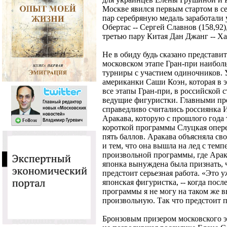
Москве явился первым стартом в с
пар серебряную медаль заработал
Обертас -- Сергей Славнов (158,92
третью пару Китая Дан Джанг -- Ха
Не в обиду будь сказано представит
московском этапе Гран-при наибол
турниры с участием одиночников. 
американки Саши Коэн, которая в э
все этапы Гран-при, в российской 
ведущие фигуристки. Главными пр
справедливо считались россиянка 
Аракава, которую с прошлого года 
короткой программы Слуцкая опер
пять баллов. Аракава объясняла св
и тем, что она вышла на лед с темп
произвольной программы, где Арак
японка вынуждена была признать, 
предстоит серьезная работа. «Это у
японская фигуристка, -- когда посл
программы я не могу на таком же 
произвольную. Так что предстоит по
Бронзовым призером московского э