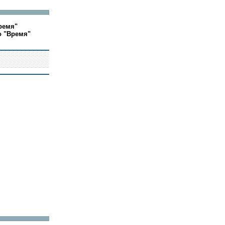
ремя"
о "Время"