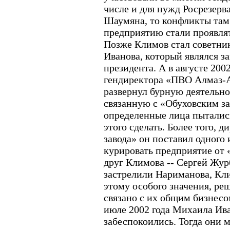
числе и для нужд Росрезерва
Шаумяна, то конфликты там
предприятию стали проявлят
Позже Климов стал советник
Иванова, который являлся 
президента. А в августе 2002
гендиректора «ПВО Алмаз-А
развернул бурную деятельнос
связанную с «Обуховским з
определенные лица пытались
этого сделать. Более того, 
завода» он поставил одного 
курировать предприятие от 
друг Климова -- Сергей Журб
застрелили Нариманова, Кл
этому особого значения, ре
связано с их общим бизнесо
июле 2002 года Михаила Ив
забеспокоились. Тогда они 