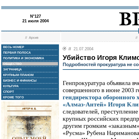
N°127
21 июля 2004
//
Архив
/
ВЕСЬ НОМЕР
//
21.07.2004
ПЕРВАЯ ПОЛОСА
Убийство Игоря Клим
ПОЛИТИКА И ЭКОНОМИКА
Подробностей прокуратура не с
ОБЩЕСТВО
ЗАГРАНИЦА
КРУПНЫМ ПЛАНОМ
БИЗНЕС И ФИНАНСЫ
Генпрокуратура объявила вч
КУЛЬТУРА
совершенного в июне 2003 
СПОРТ
гендиректора оборонного
КРОМЕ ТОГО
«Алмаз-Антей» Игоря Кл
следователей, преступление
крупных российских предпр
другим громким «заказным»
«Русма» Рубена Нариманова