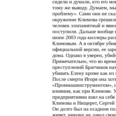
сидели и думали, кто его мо
тому же выводу. Думаем, м
проблему». Сами они не сказ
окружение Климова грешило
человек злопамятный и явно 
поступили. Дальше вообще н
июне 2003 года киллеры рас
Климовым. А в октябре уби
официальной версии, ее зар
дома. Однако я уверен, уби
Примечательно, что во врем
преступлений Братчиков нах
убивать Елену кроме как из 
После смерти Игоря она хот
«Проммашинструментом», но
влияния, как при Климове. 
предприятиями взял на себя
Климова и Нищерет, Сергей
Он долго был на осадном по
живет, никому не давал свои