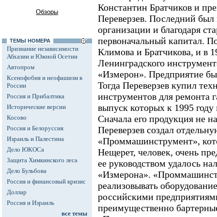
Константин Братчиков и пре
Обзоры
Переверзев. Последний был
организации и благодаря ст
первоначальный капитал. П
ТЕМЫ НОМЕРА
Признание независимости
Климова и Братчикова, и в 1
Абхазии и Южной Осетии
Ленинградского инструмент
Автопром
«Измерон». Предприятие б
Ксенофобия и неофашизм в
Тогда Переверзев купил тех
России
инструментов для ремонта г
Россия и Прибалтика
выпуск которых к 1995 году
Исторические версии
Сначала его продукция не н
Косово
Россия и Белоруссия
Переверзев создал отдельн
Израиль и Палестина
«Проммашинструмент», кото
Дело ЮКОСа
Нещерет, человек, очень пр
Защита Химкинского леса
ее руководством удалось на
Дело Бульбова
«Измерона». «Проммашинст
Россия и финансовый кризис
реализовывать оборудование
Доллар
российскими предприятиями
Россия и Израиль
преимущественно бартерные 
все темы