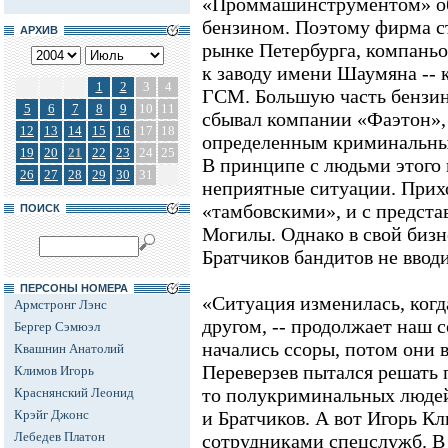
«Проммашинструментом» об
бензином. Поэтому фирма с
АРХИВ
рынке Петербурга, компаньо
к заводу имени Шаумяна --
1
2
3
4
ГСМ. Большую часть бензи
5
6
7
8
9
10
11
сбывал компании «Фаэтон», 
12
13
14
15
16
17
18
определенным криминальным
19
20
21
22
23
24
25
В принципе с людьми этого 
26
27
28
29
30
31
неприятные ситуации. Прих
«тамбовскими», и с предст
ПОИСК
Могилы. Однако в свой бизн
Братчиков бандитов не ввод
ПЕРСОНЫ НОМЕРА
«Ситуация изменилась, когд
Армстронг Лэнс
другом, -- продолжает наш 
Бергер Сэмюэл
начались ссоры, потом они 
Квашнин Анатолий
Переверзев пытался решать
Климов Игорь
то полукриминальных людей
Краснянский Леонид
Крэйг Джонс
и Братчиков. А вот Игорь К
Лебедев Платон
сотрудниками спецслужб. В 