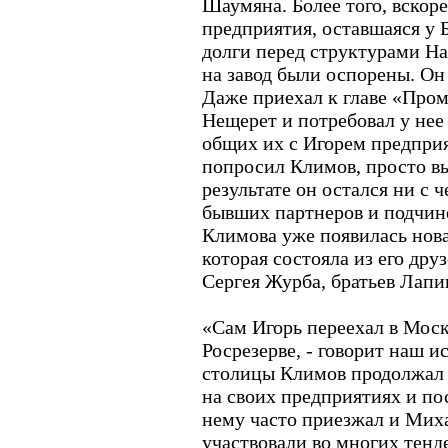
Шаумяна. Более того, вскоре
предприятия, оставшаяся у 
долги перед структурами На
на завод были оспорены. Он
Даже приехал к главе «Про
Нещерет и потребовал у не
общих их с Игорем предприя
попросил Климов, просто вы
результате он остался ни с ч
бывших партнеров и подчин
Климова уже появилась нова
которая состояла из его дру
Сергея Журба, братьев Лапи
«Сам Игорь переехал в Москв
Росрезерве, - говорит наш ис
столицы Климов продолжал 
на своих предприятиях и по
нему часто приезжал и Мих
участвовали во многих тенд