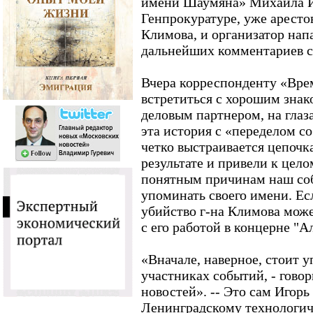
имени Шаумяна» Михаила И
Генпрокуратуре, уже аресто
Климова, и организатор нап
дальнейших комментариев с
Вчера корреспонденту «Вре
встретиться с хорошим знак
деловым партнером, на глаза
эта история с «переделом со
четко выстраивается цепочк
результате и привели к цело
понятным причинам наш со
упоминать своего имени. Есл
убийство г-на Климова може
с его работой в концерне "А
«Вначале, наверное, стоит 
участниках событий, - гово
новостей». -- Это сам Игорь
Ленинградскому технологич