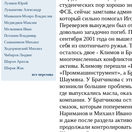
Лужков Юрий
студенческих пор хорошо зн
Лукашенко Александр
ФСБ, сейчас замглавы адми
Мамышев-Монро Владислав
который сильно помогал Иго
Медведков Максим
Переверзев вынужден был от
Мельников Иван
довольно загадочно погиб. 
Потанин Владимир
сентября 2001 года он вышел
Саакашвили Михаил
себя из охотничьего ружья.
Ходорковский Михаил
осталось двое - Климов и Б
Чибиров Людвиг
многочисленных конфликтов
Шарон Ариэль
активы. Климову перешли «
Ширак Жак
«Проммашинструмент», а Бр
все персоны
Шаумяна. У Братчикова с э
возникли большие проблемы.
где выпускались масла, ока
компании. У Братчикова ост
смазок, которым поперемен
Нариманов и Михаил Ивано
и даже после раздела актив
продолжали контролировать 