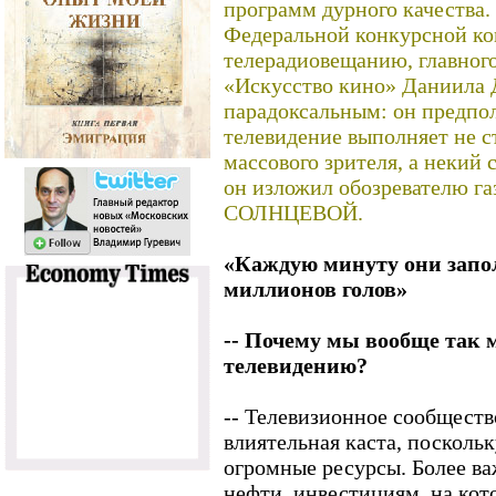
программ дурного качества.
Федеральной конкурсной ко
телерадиовещанию, главног
«Искусство кино» Даниила
парадоксальным: он предпол
телевидение выполняет не с
массового зрителя, а некий 
он изложил обозревателю г
СОЛНЦЕВОЙ.
«Каждую минуту они запо
миллионов голов»
-- Почему мы вообще так 
телевидению?
-- Телевизионное сообщество
влиятельная каста, посколь
огромные ресурсы. Более ва
нефти, инвестициям, на ко