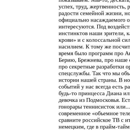
успех, труд, жертвенность,
радости семейной жизни, но
официально насаждаемого о
интересуются. Под воздейс
инстинктов наши зрители, к
крови» и с колоссальной си
насилием. К тому же посчит
время было программ про Ан
Берию, Брежнева, про наше 
про секретные разработки о
спецслужбы. Так что мы объ
истории нашей страны. В н
событий у нас всегда есть ра
будь-то принцесса Диана ил
девочка из Подмосковья. Е
гонорары теннисисток или...
современное «объемное теле
сравните российское ТВ с и
немецким, где в прайм-тай