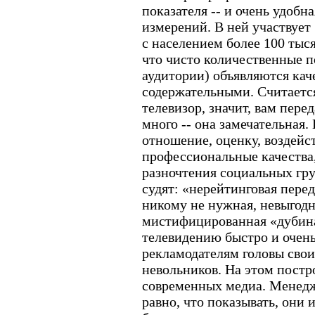
показателя -- и очень удобн
измерений. В ней участвует 
с населением более 100 тыся
что чисто количественные п
аудитории) объявляются ка
содержательными. Считается
телевизор, значит, вам перед
много -- она замечательная.
отношение, оценку, воздейс
профессиональные качества,
разночтения социальных гр
судят: «нерейтинговая переда
никому не нужная, невыгод
мистифицированная «дубина
телевидению быстро и очень
рекламодателям головы своих
невольников. На этом постр
современных медиа. Менедже
равно, что показывать, они