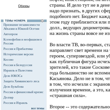
страны. И дело тут не в ден
Обзоры
надо признать, в других сфе
подобного нет. Бюджет кажд
ТЕМЫ НОМЕРА
этом году приблизится или 
Признание независимости
долл., ведущих дециметровых
Абхазии и Южной Осетии
на жизнь страны вовсе не и
Автопром
Ксенофобия и неофашизм в
России
Во власти ТВ, во-первых, с
Россия и Прибалтика
направляет свет времени на 
Исторические версии
героем, суперзвездой, или уб
Косово
как публичная фигура исчеза
Россия и Белоруссия
зрителей, кто такие Сосков
Израиль и Палестина
года большинство не вспом
Дело ЮКОСа
Касьянова. Дело не в том, ч
Защита Химкинского леса
в том, что исчезли с экранов
Дело Бульбова
излучения времени, а это, к
Россия и финансовый кризис
«страшная сила».
Доллар
Россия и Израиль
Второе -- это содержательн
все темы