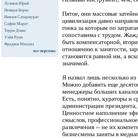
Лужков Юрий
Немцов Борис
Пятое, они массовые затейн
Ниязов Сапармурат
цивилизация давно направле
Сафин Марат
гонка за которым по затрата
Терри Дэвис
сопоставима с трудом. Жажд
Уэйн Руни
быть компенсаторной, втор
Фрадков Михаил
отношению к занятости, зарп
все персоны
становится равной им, а вск
значимой.
Я назвал лишь несколько и
Можно добавить еще десято
менеджеры больших каналов
Есть, понятно, кураторы и с
администрации президента, 
Ценностное наполнение эфи
смыслов, профессиональное 
развлечения -- не их компе
бизнесмены заняты в медиа