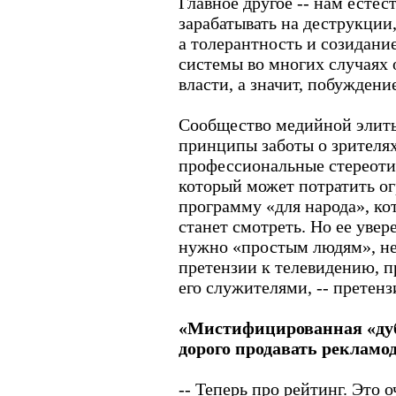
Главное другое -- нам есте
зарабатывать на деструкции
а толерантность и созидание
системы во многих случаях
власти, а значит, побужден
Сообщество медийной элиты
принципы заботы о зрителях
профессиональные стереотип
который может потратить ог
программу «для народа», ко
станет смотреть. Но ее увер
нужно «простым людям», нек
претензии к телевидению, п
его служителями, -- претенз
«Мистифицированная «дуб
дорого продавать рекламо
-- Теперь про рейтинг. Это о