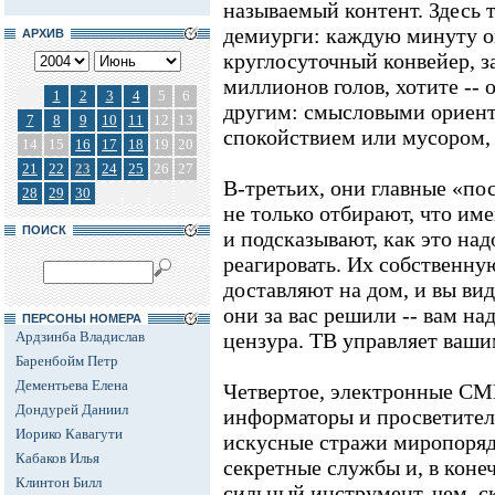
называемый контент. Здесь 
демиурги: каждую минуту о
АРХИВ
круглосуточный конвейер, з
миллионов голов, хотите -- 
1
2
3
4
5
6
другим: смысловыми ориент
7
8
9
10
11
12
13
спокойствием или мусором, 
14
15
16
17
18
19
20
21
22
23
24
25
26
27
В-третьих, они главные «по
28
29
30
не только отбирают, что им
ПОИСК
и подсказывают, как это над
реагировать. Их собственну
доставляют на дом, и вы вид
они за вас решили -- вам на
ПЕРСОНЫ НОМЕРА
Ардзинба Владислав
цензура. ТВ управляет ваш
Баренбойм Петр
Дементьева Елена
Четвертое, электронные СМИ
Дондурей Даниил
информаторы и просветители
Иорико Кавагути
искусные стражи миропорядк
Кабаков Илья
секретные службы и, в конеч
Клинтон Билл
сильный инструмент, чем, с