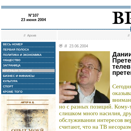
N°107
23 июня 2004
//
Архив
/
ВЕСЬ НОМЕР
//
23.06.2004
ПЕРВАЯ ПОЛОСА
Дании
ПОЛИТИКА И ЭКОНОМИКА
Прете
ОБЩЕСТВО
телев
ЗАГРАНИЦА
КРУПНЫМ ПЛАНОМ
прете
БИЗНЕС И ФИНАНСЫ
КУЛЬТУРА
Сегодн
СПОРТ
оказыв
КРОМЕ ТОГО
вниман
но с разных позиций. Кому-т
слишком много насилия, дру
обслуживании интересов вер
считают, что на ТВ несораз