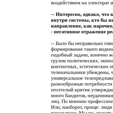
воздействием на электорат и
-- Интересно, однако, что
внутри системы, кто бы ни
направление, как нарочно,
- негативное отражение ре
-- Было бы неправильно гов
формирование такого виден
подобный задачи, конечно же
грузом политических, эконо
контентных, эстетических 
теленачальники убеждены, 
универсальное телепредлож
разнообразные потребности 
оголтелый критик утверждае
много бандитов, неудачник
лиц. По мнению профессиона
Или, наоборот, проще: люди 
показываем. Мы-то, дескать,