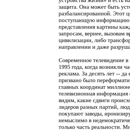
устройства жизни» и есть 
защита. Она может быть уст
разбалансированной. Этот 
поступающую информацию ф
представления картины кажд
запросам, вернее, вызовам 
цивилизации, либо трансфо
направлении и даже разруша
Современное телевидение в
1995 года, когда возникли ч
реклама. За десять лет -- да
призвано было переформатир
главных координат миллионо
телевизионная информация 
видим, какие сдвиги происх
лидеров разных партий, люди
покупают заводы, иронизиру
немыслимо в недемократиче
только часть реальности. М