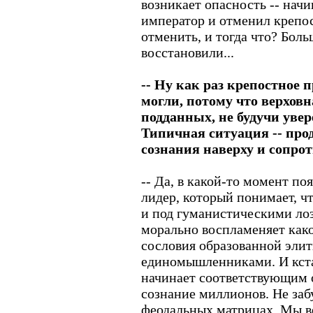
возникает опасность -- нач
император и отменил крепос
отменить, и тогда что? Боль
восстановили...
-- Ну как раз крепостное 
могли, потому что верховн
подданных, не будучи увер
Типичная ситуация -- прод
сознания наверху и сопро
-- Да, в какой-то момент п
лидер, который понимает, ч
и под гуманистическими ло
морально воспламеняет како
сословия образованной элит
единомышленниками. И кстат
начинает соответствующим 
сознание миллионов. Не заб
феодальных матрицах. Мы в