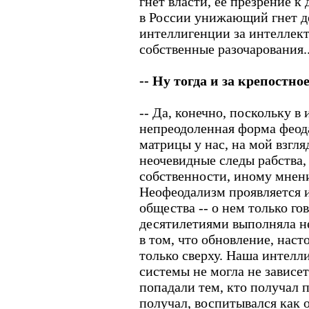
гнет власти, ее презрение к
в России унижающий гнет д
интеллигенции за интеллек
собственные разочарования..
-- Ну тогда и за крепостное
-- Да, конечно, поскольку в
непреодоленная форма феод
матрицы у нас, на мой взгля
неочевидные следы рабства,
собственности, иному мнен
Неофеодализм проявляется и
общества -- о нем только гов
десятилетиями выполняла н
в том, что обновление, нас
только сверху. Наша интелл
системы не могла не зависе
попадали тем, кто получал п
получал, воспитывался как 