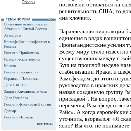
Обзоры
позволяли оставаться на сце
решительность США, то дов
«на клочки».
ТЕМЫ НОМЕРА
Признание независимости
Абхазии и Южной Осетии
Параллельная пиар-акция бы
Автопром
единения в рядах вашингто
Ксенофобия и неофашизм в
Пропагандистские усилия т
России
Всему миру стало известно 
Россия и Прибалтика
существующих между г-жой 
Исторические версии
Буш на прошлой неделе наз
Косово
стабилизации Ирака, и шеф
Россия и Белоруссия
Рамсфелдом, до этого осущ
Израиль и Палестина
руководство в иракских де
Дело ЮКОСа
назвал созданную группу "
Защита Химкинского леса
присадкой". На вопрос, зач
Дело Бульбова
Россия и финансовый кризис
перемены, Рамсфелд ответи
Доллар
Райс». А когда европейски
Россия и Израиль
уточнить, взорвался: «Я сказ
все темы
ясно? Вы что, не понимаете