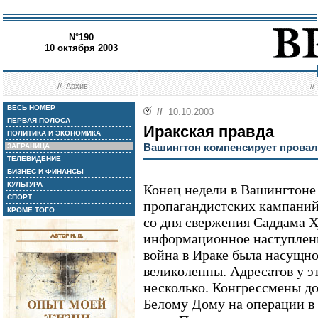
N°190
10 октября 2003
//
Архив
/
ВЕСЬ НОМЕР
//
10.10.2003
ПЕРВАЯ ПОЛОСА
Иракская правда
ПОЛИТИКА И ЭКОНОМИКА
Вашингтон компенсирует провал
ЗАГРАНИЦА
ТЕЛЕВИДЕНИЕ
БИЗНЕС И ФИНАНСЫ
КУЛЬТУРА
Конец недели в Вашингтоне
СПОРТ
пропагандистских кампаний
КРОМЕ ТОГО
со дня свержения Саддама 
информационное наступление
война в Ираке была насущно 
великолепны. Адресатов у 
несколько. Конгрессмены д
Белому Дому на операции в