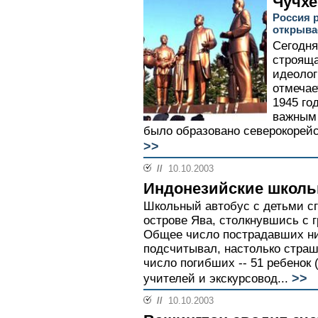
Чучхе
Россия 
открыва
Сегодня
строяща
идеолог
отмечае
1945 го
важным 
было образовано северокорейс
>>
//
10.10.2003
Индонезийские школь
Школьный автобус с детьми сг
острове Ява, столкнувшись с г
Общее число пострадавших ни
подсчитывал, настолько страш
число погибших -- 51 ребенок 
>>
учителей и экскурсовод...
//
10.10.2003