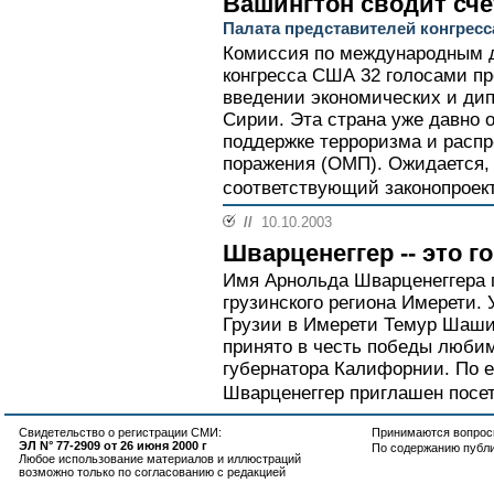
Вашингтон сводит сч
Палата представителей конгресс
Комиссия по международным 
конгресса США 32 голосами п
введении экономических и ди
Сирии. Эта страна уже давно 
поддержке терроризма и расп
поражения (ОМП). Ожидается, 
соответствующий законопроект.
//
10.10.2003
Шварценеггер -- это г
Имя Арнольда Шварценеггера 
грузинского региона Имерети.
Грузии в Имерети Темур Шаш
принято в честь победы любим
губернатора Калифорнии. По е
Шварценеггер приглашен посет
Свидетельство о регистрации СМИ:
Принимаются вопросы
ЭЛ N° 77-2909 от 26 июня 2000 г
По содержанию публ
Любое использование материалов и иллюстраций
возможно только по согласованию с редакцией