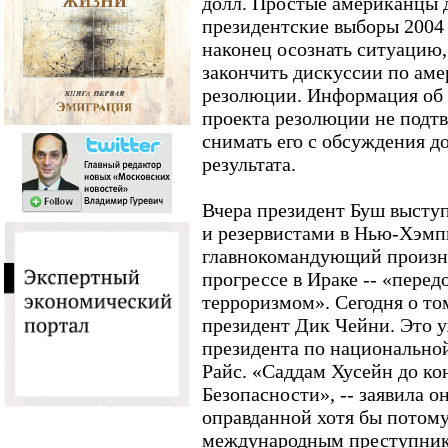
долл. Простые американцы 
президентские выборы 2004
наконец осознать ситуацию,
закончить дискуссии по ам
резолюции. Информация об 
проекта резолюции не подтв
снимать его с обсуждения д
результата.
Вчера президент Буш высту
и резервистами в Нью-Хэм
главнокомандующий произн
прогрессе в Ираке -- «пере
терроризмом». Сегодня о том
президент Дик Чейни. Это у
президента по национально
Райс. «Саддам Хусейн до ко
Безопасности», -- заявила о
оправданной хотя бы потому
международным преступник