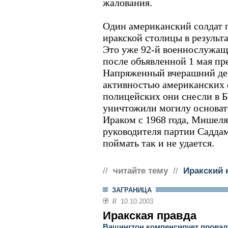
жалования.
Один американский солдат п
иракской столицы в результа
Это уже 92-й военнослужа
после объявленной 1 мая п
Напряженный вчерашний ден
активностью американских 
полицейских они снесли в Б
уничтожили могилу основат
Ираком с 1968 года, Мишеля
руководителя партии Садда
поймать так и не удается.
//
читайте тему
//
Иракский 
ЗАГРАНИЦА
//
10.10.2003
Иракская правда
Вашингтон компенсирует провал