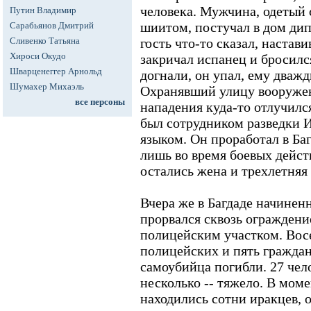
человека. Мужчина, одетый
Путин Владимир
шиитом, постучал в дом дип
Сарабьянов Дмитрий
Сливенко Татьяна
гость что-то сказал, наставив
Хироси Окудо
закричал испанец и бросился
Шварценеггер Арнольд
догнали, он упал, ему дважд
Шумахер Михаэль
Охранявший улицу вооруже
все персоны
нападения куда-то отлучилс
был сотрудником разведки 
языком. Он проработал в Баг
лишь во время боевых дейст
остались жена и трехлетняя 
Вчера же в Багдаде начинен
прорвался сквозь ограждени
полицейским участком. Восе
полицейских и пять граждан
самоубийца погибли. 27 чел
несколько -- тяжело. В мом
находились сотни иракцев,