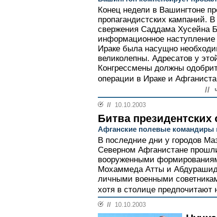
Конец недели в Вашингтоне пр
пропагандистских кампаний. В
свержения Саддама Хусейна 
информационное наступление с
Ираке была насущно необходим
великолепны. Адресатов у это
Конгрессмены должны одобрит
операции в Ираке и Афганиста
//
//
10.10.2003
Битва президентских 
Афганские полевые командиры н
В последние дни у городов М
Северном Афганистане прошл
вооруженными формированиями
Мохаммеда Атты и Абдурашид
личными военными советникам
хотя в столице предпочитают н
//
10.10.2003