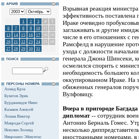
АРХИВ
Взрывная реакция министра 
эффективность поставлена п
1
2
3
4
5
Ираке очевидно пробуксовыв
6
7
8
9
10
11
12
заглаживать и другие имид
13
14
15
16
17
18
19
числе в его отношениях с г
20
21
22
23
24
25
26
Рамсфелд в нарушение прот
27
28
29
30
31
ухода с должности начальни
генерала Джона Шинсеки, к
ПОИСК
осмелился спорить с минис
необходимость большего кол
оккупированном Ираке. На э
ПЕРСОНЫ НОМЕРА
обиженных генералов поруч
Ахмад Крэа
Вулфовицу.
Булатов Эрик
Бурджанадзе Нино
Вчера в пригороде Багдад
Казаков Алексей
дипломат
-- сотрудник воен
Лошак Виктор
Антонио Берналь Гомес. Утр
Мавроди Сергей
несколько диппредставитель
Невзлин Леонид
иностранными номерами, в 
Някрошюс Эймунтас