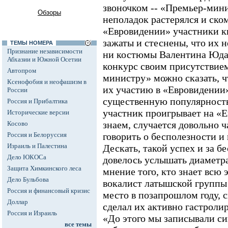
звоночком -- «Премьер-мини
Обзоры
неполадок растерялся и ско
«Евровидении» участники кв
зажаты и стеснены, что их н
ТЕМЫ НОМЕРА
Признание независимости
ни костюмы Валентина Юда
Абхазии и Южной Осетии
конкурс своим присутствие
Автопром
министру» можно сказать, ч
Ксенофобия и неофашизм в
их участию в «Евровидении»
России
существенную популярность
Россия и Прибалтика
участник проигрывает на «Е
Исторические версии
знаем, случается довольно ч
Косово
Россия и Белоруссия
говорить о бесполезности и
Израиль и Палестина
Дескать, такой успех и за б
Дело ЮКОСа
довелось услышать диаметр
Защита Химкинского леса
мнение того, кто знает всю 
Дело Бульбова
вокалист латышской группы 
Россия и финансовый кризис
место в позапрошлом году, 
Доллар
сделал их активно гастрол
Россия и Израиль
«До этого мы записывали си
все темы