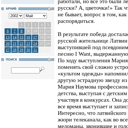
работали, но все это были ле
русски? А, цветочки!» Так ч
АРХИВ
не бывает, вопрос в том, ка
распорядиться.
1
2
3
4
5
6
7
8
9
10
11
12
В результате победа достала
13
14
15
16
17
18
19
русской жительнице Латвии
20
21
22
23
24
25
26
выступившей под псевдоним
27
28
29
30
31
песню I Want, выдержанную 
По ходу выступления Мария
ПОИСК
поменять свой сложно устро
«культом одежды» напомнил
другую эстрадную звезду из
Мария Наумова профессиона
детства, выступая с детски
участвуя в конкурсах. Она д
все время выступает и запи
Интересно, что латвийского
жюри телеканала, как во все
меломаны, звонившие и гол