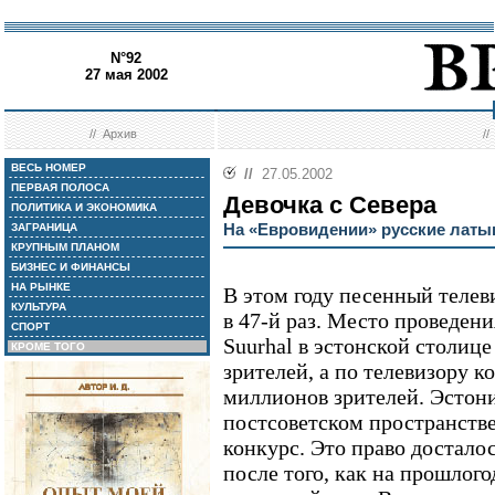
N°92
27 мая 2002
//
Архив
/
ВЕСЬ НОМЕР
//
27.05.2002
ПЕРВАЯ ПОЛОСА
Девочка с Севера
ПОЛИТИКА И ЭКОНОМИКА
На «Евровидении» русские латы
ЗАГРАНИЦА
КРУПНЫМ ПЛАНОМ
БИЗНЕС И ФИНАНСЫ
НА РЫНКЕ
В этом году песенный теле
КУЛЬТУРА
в 47-й раз. Место проведени
СПОРТ
Suurhal в эстонской столице
КРОМЕ ТОГО
зрителей, а по телевизору к
миллионов зрителей. Эстони
постсоветском пространств
конкурс. Это право достало
после того, как на прошлог