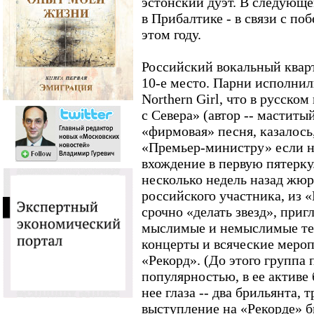
эстонский дуэт. В следующе
в Прибалтике - в связи с п
этом году.
Российский вокальный квар
10-е место. Парни исполни
Northern Girl, что в русско
с Севера» (автор -- маститы
«фирмовая» песня, казалось
«Премьер-министру» если н
вхождение в первую пятерку.
несколько недель назад жю
российского участника, из 
срочно «делать звезд», приг
мыслимые и немыслимые те
концерты и всяческие меро
«Рекорд». (До этого группа
популярностью, в ее активе 
нее глаза -- два брильянта, т
выступление на «Рекорде» б