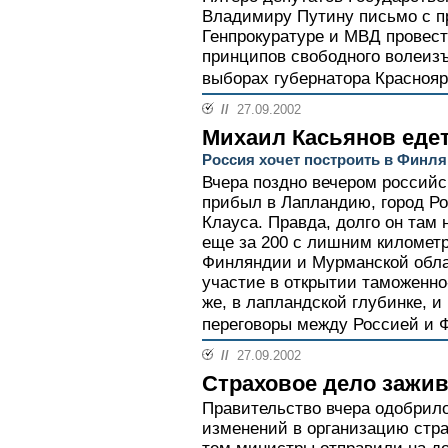
Владимиру Путину письмо с п
Генпрокуратуре и МВД провес
принципов свободного волеиз
выборах губернатора Красноярс
//
27.09.2002
Михаил Касьянов едет
Россия хочет построить в Финл
Вчера поздно вечером россий
прибыл в Лапландию, город Ро
Клауса. Правда, долго он там 
еще за 200 с лишним километр
Финляндии и Мурманской облас
участие в открытии таможенно
же, в лапландской глубинке, 
переговоры между Россией и Ф
//
27.09.2002
Страховое дело зажив
Правительство вчера одобрило
изменений в организацию стра