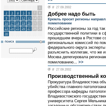
//
27.09.2002
1
Добрее надо быть
2
3
4
5
6
7
8
9
10
11
12
13
14
15
Кремль просит регионы направл
помиловании
16
17
18
19
20
21
22
Российские регионы за год так
23
24
25
26
27
28
29
государственной политики в с
30
прошедшем вчера в Ростове с
ПОИСК
региональных комиссий по п
федерального округа эксперты
разъяснить коллегам, что же и
Москва делегировала регионам
>>
помилованию...
//
27.09.2002
Производственный ко
Прокуратура Владивостока объ
убийства главного патологоан
профессора кафедры патологи
Владивостокского государстве
университета Сергея Мельника
загадочных обстоятельствах п