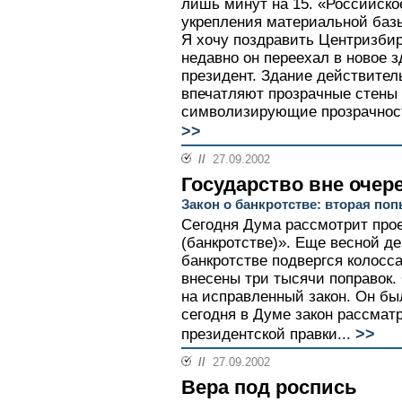
лишь минут на 15. «Российско
укрепления материальной баз
Я хочу поздравить Центризбир
недавно он переехал в новое з
президент. Здание действител
впечатляют прозрачные стены 
символизирующие прозрачност
>>
//
27.09.2002
Государство вне очер
Закон о банкротстве: вторая по
Сегодня Дума рассмотрит прое
(банкротстве)». Еще весной д
банкротстве подвергся колосса
внесены три тысячи поправок.
на исправленный закон. Он бы
сегодня в Думе закон рассмат
>>
президентской правки...
//
27.09.2002
Вера под роспись