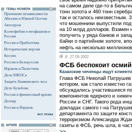
на самом деле где-то в Бельги
ТЕМЫ НОМЕРА
тонн золота и 460 тонн серебр
Признание независимости
так и осталось неизвестным. З
Абхазии и Южной Осетии
что мошенники выпустили по
Автопром
на 10 млрд долларов. Взамен
Ксенофобия и неофашизм в
получить у ряда банков и зап
России
байки о партийном золоте, впо
Россия и Прибалтика
нефть на несколько миллионов
Исторические версии
Косово
//
27.09.2002
Россия и Белоруссия
ФСБ беспокоит осмий
Израиль и Палестина
Казахские чеченцы ищут клиенто
Дело ЮКОСа
Глава ФСБ Николай Патрушев 
Защита Химкинского леса
котором, как стало известно г
Дело Бульбова
обсуждались участившиеся по
Россия и финансовый кризис
компонентов ядерного и химич
Доллар
России и СНГ. Такого рода ин
докладах самого г-на Патрушев
Россия и Израиль
департамента по защите конст
все темы
терроризмом Александра Ждан
газеты в ФСБ, речь шла, в час
АРХИВ
>>