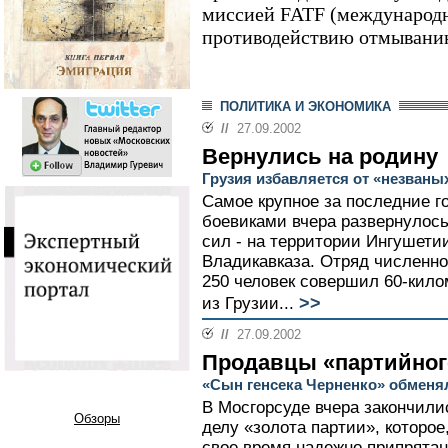
миссией FATF (международн
противодействию отмыванию
ПОЛИТИКА И ЭКОНОМИКА
//
27.09.2002
Вернулись на родину
Грузия избавляется от «незваны
Самое крупное за последние г
боевиками вчера развернулос
сил - на территории Ингушетии
Владикавказа. Отряд численно
250 человек совершил 60-кило
>>
из Грузии...
//
27.09.2002
Продавцы «партийног
«Сын генсека Черненко» обменял
В Мосгорсуде вчера закончил
Обзоры
делу «золота партии», которое
свое время надежно припрята