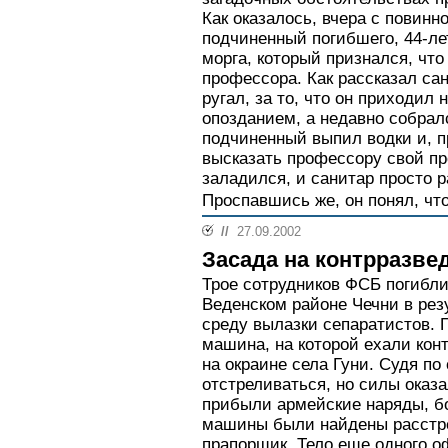
Как оказалось, вчера с пови
подчиненный погибшего, 44-ле
морга, который признался, что
профессора. Как рассказал сан
ругал, за то, что он приходил 
опозданием, а недавно собрал
подчиненный выпил водки и, п
высказать профессору свой про
заладился, и санитар просто 
Проспавшись же, он понял, чт
//
27.09.2002
Засада на контрразве
Трое сотрудников ФСБ погибли
Веденском районе Чечни в рез
среду вылазки сепаратистов.
машина, на которой ехали кон
на окраине села Гуни. Судя п
отстреливаться, но силы оказа
прибыли армейские наряды, б
машины были найдены расстр
прапорщик. Тело еще одного о