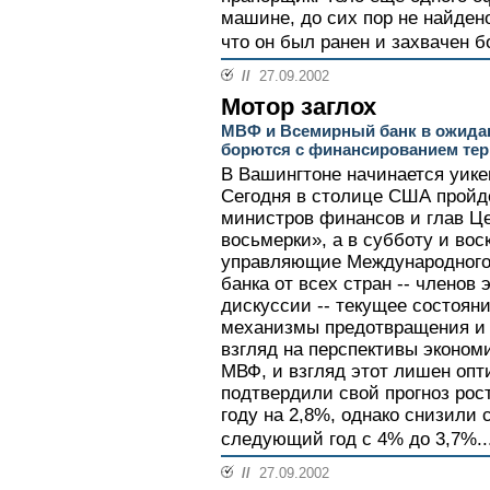
машине, до сих пор не найден
что он был ранен и захвачен б
//
27.09.2002
Мотор заглох
МВФ и Всемирный банк в ожидан
борются с финансированием те
В Вашингтоне начинается уик
Сегодня в столице США пройд
министров финансов и глав Ц
восьмерки», а в субботу и вос
управляющие Международного
банка от всех стран -- членов
дискуссии -- текущее состоян
механизмы предотвращения и 
взгляд на перспективы эконом
МВФ, и взгляд этот лишен оп
подтвердили свой прогноз рос
году на 2,8%, однако снизили 
следующий год с 4% до 3,7%..
//
27.09.2002