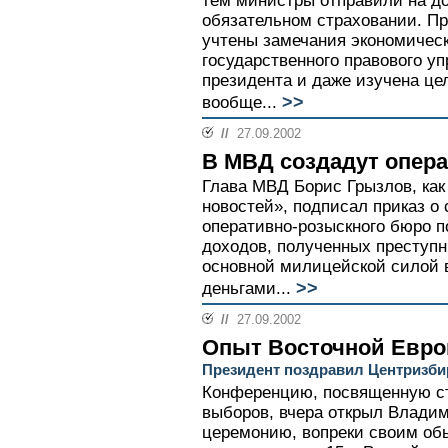
тем министры отправили на до
обязательном страховании. П
учтены замечания экономическ
государственного правового у
президента и даже изучена це
>>
вообще...
//
27.09.2002
В МВД создадут опер
Глава МВД Борис Грызлов, как
новостей», подписал приказ о
оперативно-розыскного бюро 
доходов, полученных преступн
основной милицейской силой 
>>
деньгами...
//
27.09.2002
Опыт Восточной Евр
Президент поздравил Центризби
Конференцию, посвященную с
выборов, вчера открыл Влади
церемонию, вопреки своим обы