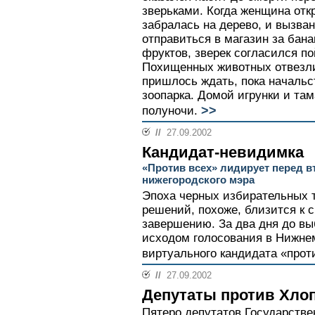
зверьками. Когда женщина отк
забралась на дерево, и вызв
отправиться в магазин за бана
фруктов, зверек согласился по
Похищенных животных отвезли
пришлось ждать, пока начальс
зоопарка. Домой игрунки и там
>>
полуночи.
//
27.09.2002
Кандидат-невидимка
«Против всех» лидирует перед 
нижегородского мэра
Эпоха черных избирательных 
решений, похоже, близится к 
завершению. За два дня до в
исходом голосования в Нижне
виртуального кандидата «проти
//
27.09.2002
Депутаты против Хло
Пятеро депутатов Государств