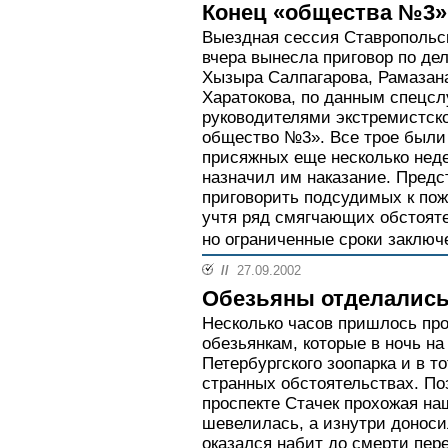
Конец «общества №3»
Выездная сессия Ставропольск
вчера вынесла приговор по де
Хызыра Салпагарова, Рамазан
Харатокова, по данным спецс
руководителями экстремистск
общество №3». Все трое были
присяжных еще несколько неде
назначил им наказание. Предс
приговорить подсудимых к пож
учтя ряд смягчающих обстояте
но ограниченные сроки заключе
//
27.09.2002
Обезьяны отделались
Несколько часов пришлось пр
обезьянкам, которые в ночь н
Петербургского зоопарка и в т
странных обстоятельствах. По
проспекте Стачек прохожая на
шевелилась, а изнутри доноси
оказался набит до смерти пе