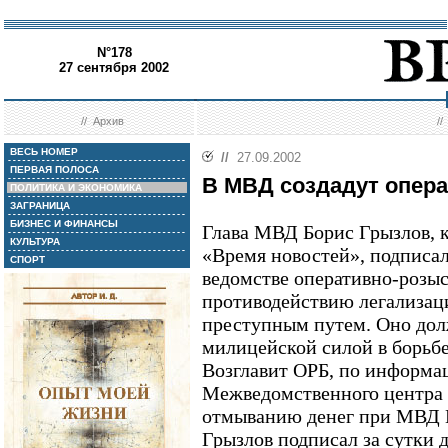
N°178
27 сентября 2002
//
Архив
/
ВЕСЬ НОМЕР
//
27.09.2002
ПЕРВАЯ ПОЛОСА
В МВД создадут опер
ПОЛИТИКА И ЭКОНОМИКА
ЗАГРАНИЦА
БИЗНЕС И ФИНАНСЫ
Глава МВД Борис Грызлов, к
КУЛЬТУРА
«Время новостей», подписал
СПОРТ
ведомстве оперативно-розы
противодействию легализац
преступным путем. Оно дол
милицейской силой в борьбе
Возглавит ОРБ, по информа
Межведомственного центра
отмыванию денег при МВД В
Грызлов подписал за сутки 