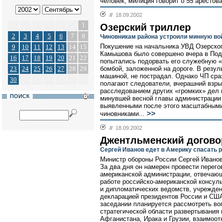
человек, милиция говорит о 55 арестова
//
18.09.2002
1
Озерский триллер
2
3
4
5
6
7
8
Чиновникам района устроили минную во
Покушение на начальника УВД Озерско
9
10
11
12
13
14
15
Камышова было совершено вчера в Под
16
17
18
19
20
21
22
попытались подорвать его служебную 
23
24
25
26
27
28
29
бомбой, заложенной на дороге. В резу
машиной, не пострадал. Однако ЧП сра
30
полагают следователи, вчерашний взры
расследованием других «громких» дел и
ПОИСК
минувшей весной главы администрации
выявленными после этого масштабным
>>
чиновниками...
//
18.09.2002
Джентльменский догово
Сергей Иванов едет в Америку спасать 
Министр обороны России Сергей Иванов
За два дня он намерен провести перег
американской администрации, отвечающ
работе российско-американской консуль
и дипломатических ведомств, учрежден
декларацией президентов России и США
заседании планируется рассмотреть во
стратегической области развертывани
Афганистана, Ирака и Грузии, взаимоо