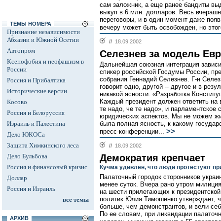
сам заложник, а еще ранее бандиты вы
выкуп в 6 млн. долларов. Весь вчераш
переговоры, и в один момент даже появ
ТЕМЫ НОМЕРА
вечеру может быть освобожден, но этого
Признание независимости
Абхазии и Южной Осетии
//
18.09.2002
Автопром
Селезнев за модель Ев
Ксенофобия и неофашизм в
Дальнейшая союзная интеграция зависит
России
спикер российской Госдумы России, пр
собрания Геннадий Селезнев. Г-н Селез
Россия и Прибалтика
говорит одно, другой -- другое и в рез
Исторические версии
никакой ясности. «Разработка Конституц
Каждый президент должен ответить на в
Косово
те надо, че те надо», и парламентское
Россия и Белоруссия
юридических аспектов. Мы не можем жи
Израиль и Палестина
была полная ясность, к какому государс
>>
пресс-конференции...
Дело ЮКОСа
Защита Химкинского леса
//
18.09.2002
Дело Бульбова
Демократия крепчает
Россия и финансовый кризис
Кучма удивлен, что люди протестуют пр
Палаточный городок сторонников украи
Доллар
менее суток. Вчера рано утром милици
Россия и Израиль
на шести прилегающих к президентской
политик Юлия Тимошенко утверждает, ч
все темы
больше, чем демонстрантов, и вели себ
По ее словам, при ликвидации палаточ
АРХИВ