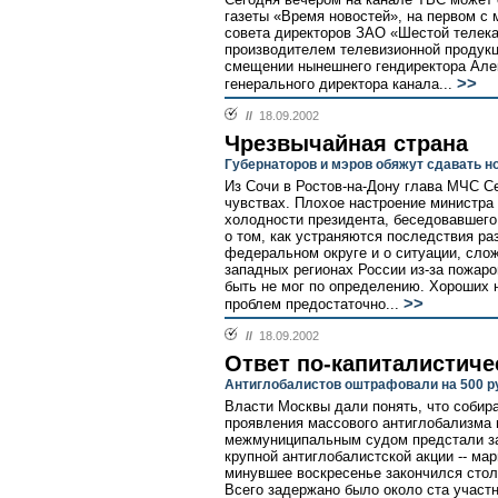
газеты «Время новостей», на первом с
совета директоров ЗАО «Шестой телека
производителем телевизионной продукц
смещении нынешнего гендиректора Алек
>>
генерального директора канала...
//
18.09.2002
Чрезвычайная страна
Губернаторов и мэров обяжут сдавать 
Из Сочи в Ростов-на-Дону глава МЧС С
чувствах. Плохое настроение министра
холодности президента, беседовавшего 
о том, как устраняются последствия 
федеральном округе и о ситуации, сло
западных регионах России из-за пожаро
быть не мог по определению. Хороших н
>>
проблем предостаточно...
//
18.09.2002
Ответ по-капиталистиче
Антиглобалистов оштрафовали на 500 р
Власти Москвы дали понять, что собир
проявления массового антиглобализма 
межмуниципальным судом предстали за
крупной антиглобалистской акции -- ма
минувшее воскресенье закончился стол
Всего задержано было около ста участн