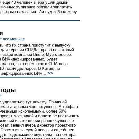
 и еще 40 человек вчера ушли домой
ционных хулиганов обязали заплатить
ерьезные наказания. Им суд избрал меру
я
т все меньше
, что их страна приступит к выпуску
 для терапии СПИДа, права на который
ской компании Bristol-Myers Squibb.
ии ВИЧ-инфицированных, будет
лларов, в то время как в США цена
10 тысяч долларов. В Китае, по
>>
 инфицированных ВИЧ...
 годы
т
и удивляться тут нечему. Причиной
ожары, лесные уже потушены. А торфа в
 полезными ископаемыми, более 50%
просят москвичей и власти не настаивать
ождений и затоплении ранее осушенных
оват, заявил вчера директор проектного
Просто из-за сухой весны и еще более
од в Подмосковье опустился на полтора