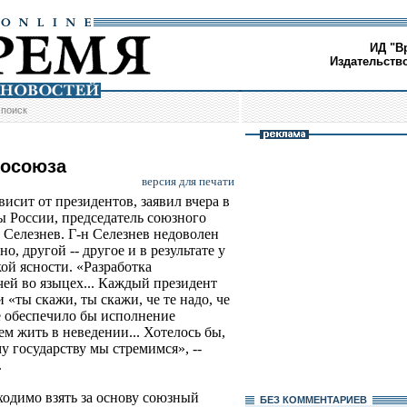
ИД "В
Издательств
/
поиск
росоюза
версия для печати
исит от президентов, заявил вчера в
 России, председатель союзного
 Селезнев. Г-н Селезнев недоволен
о, другой -- другое и в результате у
ой ясности. «Разработка
чей во языцех... Каждый президент
 «ты скажи, ты скажи, че те надо, че
е обеспечило бы исполнение
м жить в неведении... Хотелось бы,
у государству мы стремимся», --
.
одимо взять за основу союзный
БЕЗ КОМMЕНТАРИЕВ