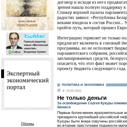
договор и исходя из него продвига
зрения нашла полную поддержку в 
Спикер верхней палаты парламент
радостях заявил: «Республика Белар
веками входила в состав России... 
пройти путь, который прошел Еврос
Интеграцию тормозит не только по
предлагает включить в союзный бю
программы, но не исполняет бюдже
парламентского собрания, российс
запланированных средств, белорусс
опасается, что этот факт может по
проекту бюджета следующего года.
ПОЛИТИКА И ЭКОНОМИКА
//
18.09.2002
Не только деньги
За освобождение Сергея Кукуры помимо 
бизнесе
Первые более-менее вразумительные ве
президента крупнейшей российской не
Кукуры были вчера озвучены российски
Обзоры
во вторник преступники подкинули мили