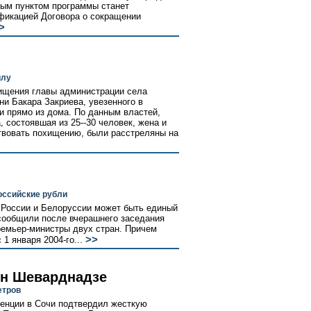
ным пунктом программы станет
фикацией Договора о сокращении
>
илу
хищения главы администрации села
и Бакара Закриева, увезенного в
и прямо из дома. По данным властей,
 состоявшая из 25--30 человек, жена и
твовать похищению, были расстреляны на
оссийские рубли
е России и Белоруссии может быть единый
 сообщили после вчерашнего заседания
ремьер-министры двух стран. Причем
>>
 1 января 2004-го...
ен Шеварднадзе
етров
ренции в Сочи подтвердил жесткую