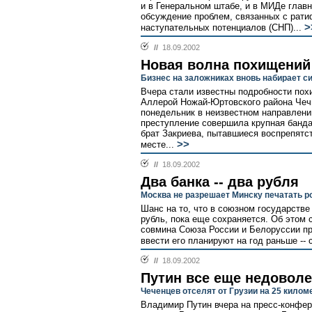
и в Генеральном штабе, и в МИДе глав
обсуждение проблем, связанных с рати
>
наступательных потенциалов (СНП)...
//
18.09.2002
Новая волна похищений
Бизнес на заложниках вновь набирает с
Вчера стали известны подробности по
Аллерой Ножай-Юртовского района Чечн
понедельник в неизвестном направлени
преступление совершила крупная банда,
брат Закриева, пытавшиеся воспрепятс
>>
месте...
//
18.09.2002
Два банка -- два рубля
Москва не разрешает Минску печатать р
Шанс на то, что в союзном государств
рубль, пока еще сохраняется. Об этом
совмина Союза России и Белоруссии п
ввести его планируют на год раньше -- с
//
18.09.2002
Путин все еще недовол
Чеченцев отселят от Грузии на 25 килом
Владимир Путин вчера на пресс-конфе