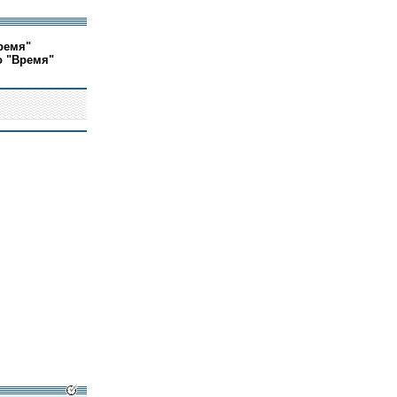
ремя"
о "Время"