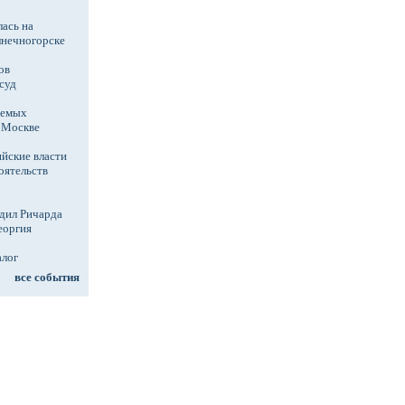
ась на
лнечногорске
ов
суд
аемых
в Москве
йские власти
оятельств
дил Ричарда
еоргия
алог
все события