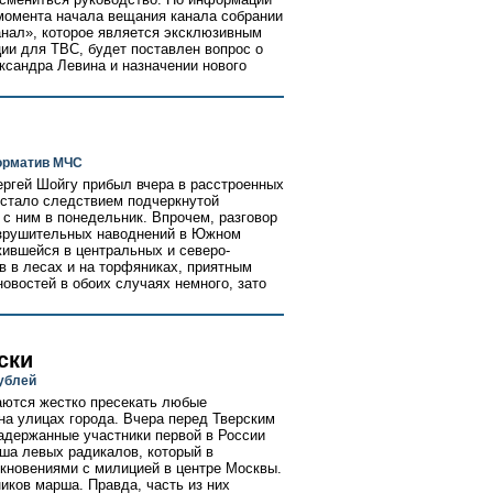
 момента начала вещания канала собрании
нал», которое является эксклюзивным
ии для ТВС, будет поставлен вопрос о
сандра Левина и назначении нового
норматив МЧС
ергей Шойгу прибыл вчера в расстроенных
 стало следствием подчеркнутой
с ним в понедельник. Впрочем, разговор
разрушительных наводнений в Южном
жившейся в центральных и северо-
в в лесах и на торфяниках, приятным
овостей в обоих случаях немного, зато
ски
ублей
аются жестко пресекать любые
на улицах города. Вчера перед Тверским
держанные участники первой в России
рша левых радикалов, который в
кновениями с милицией в центре Москвы.
иков марша. Правда, часть из них