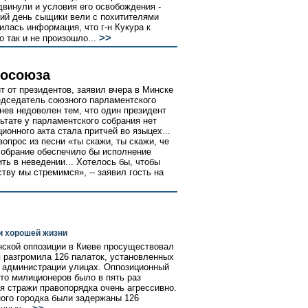
двинули и условия его освобождения -
ний день сыщики вели с похитителями
илась информация, что г-н Кукура к
>>
 так и не произошло...
росоюза
 от президентов, заявил вчера в Минске
едседатель союзного парламентского
нев недоволен тем, что один президент
ультате у парламентского собрания нет
ионного акта стала притчей во языцех...
опрос из песни «ты скажи, ты скажи, че
 собрание обеспечило бы исполнение
ть в неведении... Хотелось бы, чтобы
тву мы стремимся», -- заявил гость на
и хорошей жизни
нской оппозиции в Киеве просуществовал
я разгромила 126 палаток, установленных
 администрации улицах. Оппозиционный
то милиционеров было в пять раз
я стражи правопорядка очень агрессивно.
ного городка были задержаны 126