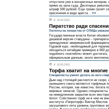
отпустили уже в воскресенье вечером,
прямо из зала суда. Десятерых револю
штраф 500 рублей. Еще троим грозят с
>>
пресечения в виде ареста...
//
18.09.2002
Пиратство ради спасени
Патенты на лекарства от СПИДа уважаю
Государственные власти Китая объявили
дешевой версии ставудина -- препарата
принадлежат американской фармацевтиче
Годовой курс, необходимый для терап
обходиться китайцам примерно в 600 до
подобного «коктейля» может достигать 
официальным данным, около миллиона
//
18.09.2002
Торфа хватит на многие
Специалисты умеют делать из него спир
Дым над столицей рассеется не скоро, 
нынешнего смога являются торфяные п
России, которая, как известно, богата
мировых запасов. Однако специалисты 
на немедленном закрытии всех местор
болот. Собственно торф ни в чем не вин
института «Гипроторф» Виктор Маслов. 
засушливого лета уровень грунтовых в