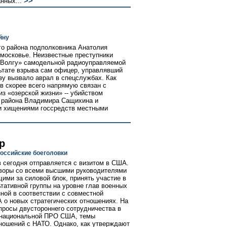
>>
нных...
йну
го района подполковника Анатолия
московье. Неизвестные преступники
«Волгу» самодельной радиоуправляемой
льтате взрыва сам офицер, управлявший
зу вызвало аврал в спецслужбах. Как
в скорее всего напрямую связан с
з «озерской жизни» -- убийством
 района Владимира Сащихина и
и хищениями госсредств местными
р
российские боеголовки
 сегодня отправляется с визитом в США.
оворы со всеми высшими руководителями
ими за силовой блок, принять участие в
тативной группы на уровне глав военных
ной в соответствии с совместной
 о новых стратегических отношениях. На
просы двустороннего сотрудничества в
я национальной ПРО США, темы
тношений с НАТО. Однако, как утверждают