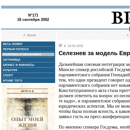
N°171
18 сентября 2002
//
Архив
/
ВЕСЬ НОМЕР
//
18.09.2002
ПЕРВАЯ ПОЛОСА
Селезнев за модель Ев
ПОЛИТИКА И ЭКОНОМИКА
ЗАГРАНИЦА
Дальнейшая союзная интеграция зав
БИЗНЕС И ФИНАНСЫ
Минске спикер российской Госдумы
КУЛЬТУРА
парламентского собрания Геннадий
СПОРТ
тем, что один президент говорит одн
КРОМЕ ТОГО
парламентского собрания нет никак
Конституционного акта стала прит
должен ответить на вопрос из песни
те надо», и парламентское собрани
юридических аспектов. Мы не може
чтобы была полная ясность, к каком
заявил гость на пресс-конференции
По мнению спикера Госдумы, необх