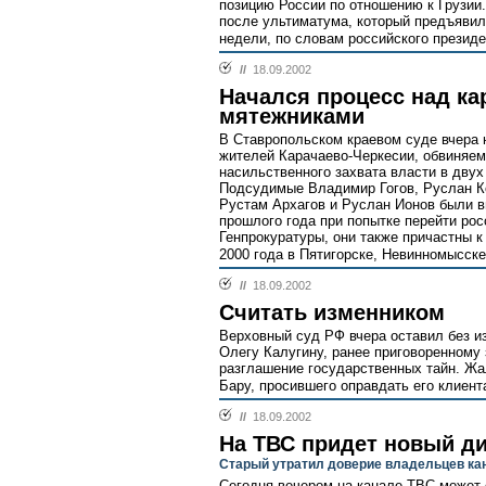
позицию России по отношению к Грузии.
после ультиматума, который предъяви
недели, по словам российского президе
//
18.09.2002
Начался процесс над ка
мятежниками
В Ставропольском краевом суде вчера 
жителей Карачаево-Черкесии, обвиняем
насильственного захвата власти в двух
Подсудимые Владимир Гогов, Руслан Ко
Рустам Архагов и Руслан Ионов были в
прошлого года при попытке перейти рос
Генпрокуратуры, они также причастны к
2000 года в Пятигорске, Невинномысске
//
18.09.2002
Считать изменником
Верховный суд РФ вчера оставил без и
Олегу Калугину, ранее приговоренному 
разглашение государственных тайн. Жа
Бару, просившего оправдать его клиента
//
18.09.2002
На ТВС придет новый д
Старый утратил доверие владельцев ка
Сегодня вечером на канале ТВС может