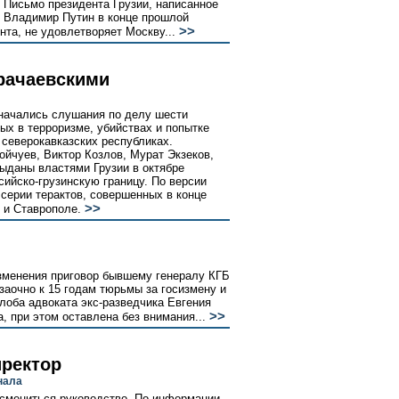
 Письмо президента Грузии, написанное
л Владимир Путин в конце прошлой
>>
нта, не удовлетворяет Москву...
рачаевскими
начались слушания по делу шести
ых в терроризме, убийствах и попытке
 северокавказских республиках.
йчуев, Виктор Козлов, Мурат Экзеков,
ыданы властями Грузии в октябре
сийско-грузинскую границу. По версии
 серии терактов, совершенных в конце
>>
 и Ставрополе.
зменения приговор бывшему генералу КГБ
заочно к 15 годам тюрьмы за госизмену и
лоба адвоката экс-разведчика Евгения
>>
, при этом оставлена без внимания...
иректор
нала
 смениться руководство. По информации