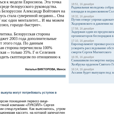
ться к модели Евросоюза. Эта точка
18:51, 16 декабря
среде белорусского руководства.
Радикальная молодежь собрал
а Белоруссии Александр Войтович на
площади в подмосковном Со
усь стала суверенной недавно... Она
18:32, 16 декабря
Путин отверг упреки адвокат
У нас один менталитет... И мы можем
Ходорковского в давлении на 
оюз, гораздо быстрее».
17:58, 16 декабря
Задержан один из предполаг
литика. Белорусская сторона
организаторов беспорядков 
джет 2003 года дополнительные
17:10, 16 декабря
т этого года. По данным
Европарламент призвал росси
кая сторона перечислила 100%
ускорить расследование обст
кая -- только 35%. Г-н Селезнев
смерти Сергея Магнитского
родить скептицизм по отношению к
16:35, 16 декабря
Саакашвили посмертно награ
Холбрука орденом Святого Г
Наталья ВИКТОРОВА, Минск
16:14, 16 декабря
Ассанж будет выпущен под з
выкупа могут потребовать уступок в
рсии похищения первого вице-
фтяной компании «ЛУКОЙЛ» Сергея
ми спецслужбами. Как выяснилось, утром
ционерам кассету, на которой запечатлен