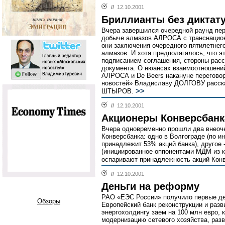
//
12.10.2001
Бриллианты без диктат
Вчера завершился очередной раунд пер
добыче алмазов АЛРОСА с транснацион
они заключения очередного пятилетнег
алмазов. И хотя предполагалось, что э
подписанием соглашения, стороны расс
документа. О нюансах взаимоотношений
АЛРОСА и De Beers накануне переговор
новостей» Владиславу ДОЛГОВУ расск
>>
ШТЫРОВ.
//
12.10.2001
Акционеры Конверсбанк
Вчера одновременно прошли два внеоч
Конверсбанка: одно в Волгограде (по и
принадлежит 53% акций банка), другое 
(инициированное оппонентами МДМ из к
оспаривают принадлежность акций Конв
//
12.10.2001
Деньги на реформу
РАО «ЕЭС России» получило первые де
Обзоры
Европейский банк реконструкции и раз
энергохолдингу заем на 100 млн евро, 
модернизацию сетевого хозяйства, раз