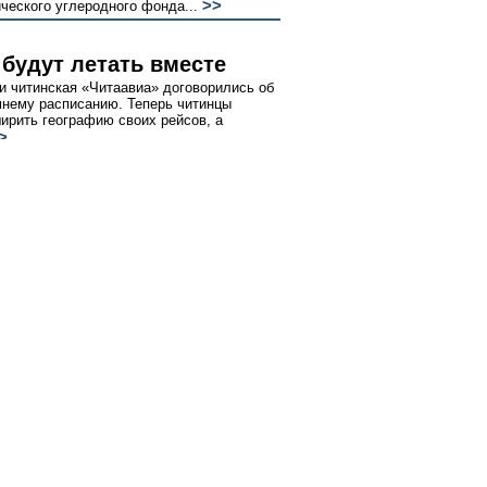
>>
ческого углеродного фонда...
 будут летать вместе
и читинская «Читаавиа» договорились об
мнему расписанию. Теперь читинцы
ирить географию своих рейсов, а
>
сервировано
активизировал свою инвестиционную
или, что в следующем году планируется
льство Башкирской АЭС. Ввод первого
>>
ирован на 2010 год...
«Волжанка» опять делят
округ кондитерской фабрики «Волжанка»
ритарных акционеров, не согласных с
и -- United Confectioneries B.V., подала
ризнать незаконными ряд торговых
н, что основная цель миноритариев,
>>
 повыгоднее продать свои акции...