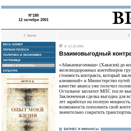
N°188
12 октября 2001
//
Архив
/
ВЕСЬ НОМЕР
//
12.10.2001
ПЕРВАЯ ПОЛОСА
Взаимовыгодный контр
ПОЛИТИКА И ЭКОНОМИКА
ЗАГРАНИЦА
«Абаканвагонмаш» (Хакасия) до ко
БИЗНЕС И ФИНАНСЫ
железнодорожных контейнеров гру
КУЛЬТУРА
стоимость контракта, который зак
алюминий» и Министерство путей с
качестве аванса уже получил полов
Остальное заплатит МПС после вып
Заключенная сделка выгодна для в
лет заработал на полную мощност
возможность пополнить свой контей
значительно сократить транспортн
БИЗНЕС И ФИНАНСЫ