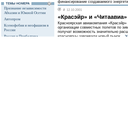
финансирование создаваемого энергети
ТЕМЫ НОМЕРА
Признание независимости
//
12.10.2001
Абхазии и Южной Осетии
«Красэйр» и «Читаавиа»
Автопром
Красноярская авиакомпания «Красэйр» 
Ксенофобия и неофашизм в
организации совместных полетов по зи
России
получат возможность значительно расш
>
Россия и Прибалтика
красноярцы завоевали новый рынок...
Исторические версии
//
12.10.2001
Косово
Башкирский атом
Россия и Белоруссия
Строительство Башкирской АЭС раскон
Израиль и Палестина
«Росэнергоатом» в последние месяцы 
деятельность. Вчера в концерне сообщ
Дело ЮКОСа
инвестировать 600 млн руб. в строите
Защита Химкинского леса
энергоблока мощностью 1000 МВт заплан
Дело Бульбова
//
12.10.2001
Россия и финансовый кризис
Кондитерскую фабрику 
Доллар
Конфликт иностранных инвестфондов в
Россия и Израиль
(Ульяновск) продолжается. Группа мино
все темы
политикой владельца 50,3% акций фабрик
судебные иски. Миноритарии требуют п
сделок. Более крупный акционер убежде
АРХИВ
затеявших судебное разбирательство, --
//
12.10.2001