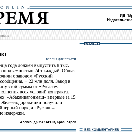
ИД "В
Издательств
/
поиск
акт
версия для печати
нца года должен выпустить 8 тыс.
зоподъемностью 24 т каждый. Общая
лючили с заводом «Русский
ообщения, -- 22 млн долл. Завод в
ину этой суммы от «Русала».
олнения всех условий контракта.
сех. «Абаканвагонмаш» впервые за 15
ь. Железнодорожники получили
нерный парк, а «Русал» --
ые издержки.
Александр МАКАРОВ, Красноярск
БЕЗ КОМMЕНТАРИЕВ