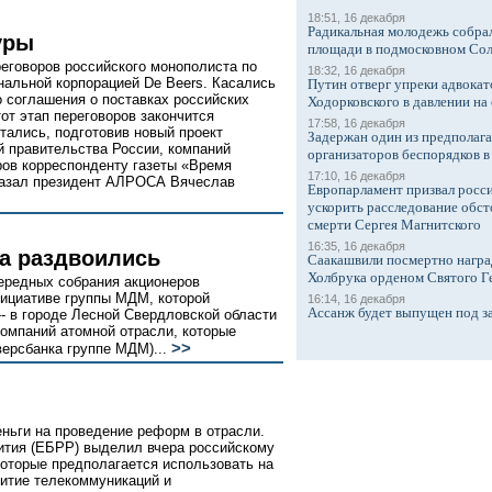
18:51, 16 декабря
Радикальная молодежь собрал
уры
площади в подмосковном Со
еговоров российского монополиста по
18:32, 16 декабря
альной корпорацией De Beers. Касались
Путин отверг упреки адвокат
о соглашения о поставках российских
Ходорковского в давлении на 
тот этап переговоров закончится
17:58, 16 декабря
тались, подготовив новый проект
Задержан один из предполаг
 правительства России, компаний
организаторов беспорядков 
ов корреспонденту газеты «Время
17:10, 16 декабря
азал президент АЛРОСА Вячеслав
Европарламент призвал росси
ускорить расследование обст
смерти Сергея Магнитского
16:35, 16 декабря
а раздвоились
Саакашвили посмертно награ
Холбрука орденом Святого Г
ередных собрания акционеров
нициативе группы МДМ, которой
16:14, 16 декабря
Ассанж будет выпущен под з
-- в городе Лесной Свердловской области
омпаний атомной отрасли, которые
>>
ерсбанка группе МДМ)...
ньги на проведение реформ в отрасли.
вития (ЕБРР) выделил вчера российскому
которые предполагается использовать на
витие телекоммуникаций и