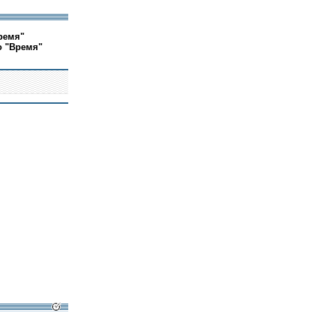
ремя"
о "Время"