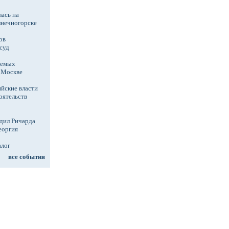
ась на
лнечногорске
ов
суд
аемых
в Москве
йские власти
оятельств
дил Ричарда
еоргия
алог
все события