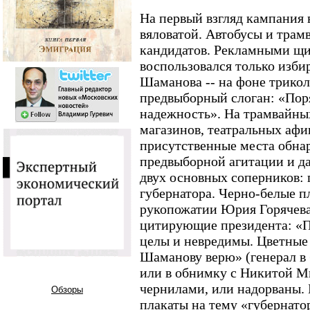
На первый взгляд кампания 
вяловатой. Автобусы и трам
кандидатов. Рекламными щи
воспользовался только изби
Шаманова -- на фоне трикол
предвыборный слоган: «Пор
надежность». На трамвайны
магазинов, театральных афи
присутственные места обна
предвыборной агитации и да
двух основных соперников: 
губернатора. Черно-белые 
рукопожатии Юрия Горячев
цитирующие президента: «П
целы и невредимы. Цветные
Шаманову верю» (генерал в 
или в обнимку с Никитой М
чернилами, или надорваны.
Обзоры
плакаты на тему «губернато