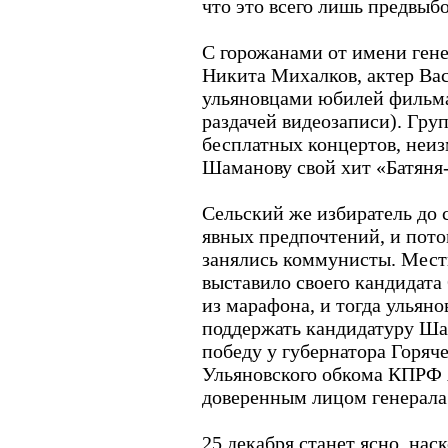
что это всего лишь предвыб
С горожанами от имени гене
Никита Михалков, актер Ва
ульяновцами юбилей фильм
раздачей видеозаписи). Гру
бесплатных концертов, неи
Шаманову свой хит «Батяня
Сельский же избиратель до 
явных предпочтений, и пото
занялись коммунисты. Мест
выставило своего кандидата
из марафона, и тогда улья
поддержать кандидатуру Ша
победу у губернатора Горяч
Ульяновского обкома КПРФ 
доверенным лицом генерала
25 декабря станет ясно, нас