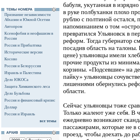
бабуля, укутанная в изрядн
ТЕМЫ НОМЕРА
в руке полбуханки плохо пр
Признание независимости
рублю с полтиной остался, 
Абхазии и Южной Осетии
напоминанием о том «остро
Автопром
превратился Ульяновск в пе
Ксенофобия и неофашизм в
России
реформ. Тогда губернатор с
Россия и Прибалтика
посадив область на талоны.
Исторические версии
цене) ульяновцы имели хлеб,
Косово
прочие продукты из минима
Россия и Белоруссия
корзины. «Подсевшие» на д
Израиль и Палестина
пайку» ульяновцы сочувств
Дело ЮКОСа
лишениями обернулись реф
Защита Химкинского леса
области.
Дело Бульбова
Россия и финансовый кризис
Сейчас ульяновцы тоже срав
Доллар
Только жалеют уже себя. В 
Россия и Израиль
ежедневно возникают сканд
все темы
пассажирами, которые не в 
АРХИВ
проезд, чтобы доехать до ра