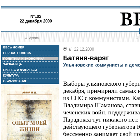
N°192
22 декабря 2000
//
Архив
/
ВЕСЬ НОМЕР
//
22.12.2000
ПЕРВАЯ ПОЛОСА
Батяня-варяг
ПОЛИТИКА И ЭКОНОМИКА
Ульяновские коммунисты и дем
ЗАГРАНИЦА
БИЗНЕС И ФИНАНСЫ
КУЛЬТУРА
ОБРАЗОВАНИЕ
Выборы ульяновского губерн
декабря, примирили самых 
из СПС с коммунистами. Ка
Владимира Шаманова, ставш
чеченских войн, поддержива
Парадокса тут никакого нет.
действующего губернатора 
бессменно занимает свой пос