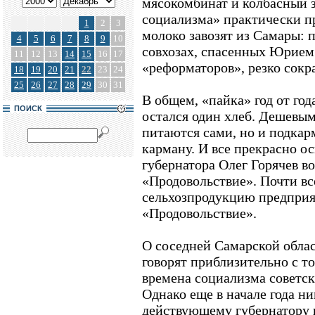
мясокомбинат и колбасный з
социализма» практически пр
1
2
3
молоко завозят из Самары: п
4
5
6
7
8
9
10
совхозах, спасенных Юрием
11
12
13
14
15
16
17
«реформаторов», резко сокр
18
19
20
21
22
23
24
25
26
27
28
29
30
31
В общем, «пайка» год от года
ПОИСК
остался один хлеб. Дешевым
питаются сами, но и подкар
карману. И все прекрасно о
губернатора Олег Горячев в
«Продовольствие». Почти в
сельхозпродукцию предприя
«Продовольствие».
О соседней Самарской облас
говорят приблизительно с то
времена социализма советск
Однако еще в начале года н
действующему губернатору в