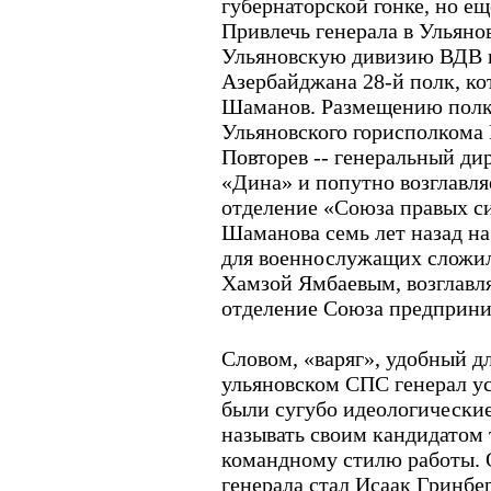
губернаторской гонке, но ещ
Привлечь генерала в Ульяно
Ульяновскую дивизию ВДВ в 
Азербайджана 28-й полк, к
Шаманов. Размещению полка
Ульяновского горисполкома 
Повторев -- генеральный ди
«Дина» и попутно возглавля
отделение «Союза правых си
Шаманова семь лет назад на
для военнослужащих сложи
Хамзой Ямбаевым, возглавл
отделение Союза предприни
Словом, «варяг», удобный д
ульяновском СПС генерал ус
были сугубо идеологически
называть своим кандидатом 
командному стилю работы.
генерала стал Исаак Гринбе