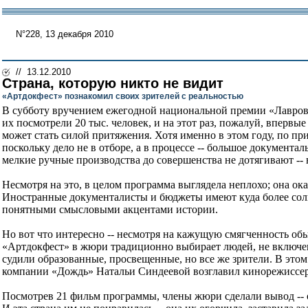
N°228, 13 декабря 2010
// 13.12.2010
Страна, которую никто не видит
«Артдокфест» познакомил своих зрителей с реальностью
В субботу вручением ежегодной национальной премии «Лавровая
их посмотрели 20 тыс. человек, и на этот раз, пожалуй, впервы
может стать силой притяжения. Хотя именно в этом году, по пр
поскольку дело не в отборе, а в процессе -- большое документа
мелкие ручные производства до совершенства не дотягивают -- н
Несмотря на это, в целом программа выглядела неплохо; она ок
Иностранные документалисты и бюджеты имеют куда более солид
понятными смысловыми акцентами истории.
Но вот что интересно -- несмотря на кажущую смягченность об
«Артдокфест» в жюри традиционно выбирает людей, не включенн
судили образованные, просвещенные, но все же зрители. В это
компании «Дождь» Натальи Синдеевой возглавил кинорежиссер
Посмотрев 21 фильм программы, члены жюри сделали вывод -- они