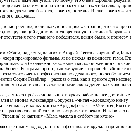
задуматься и даже напугала. По-моему, это очень хороший результ
кий должен был именно на это и рассчитывать: чтобы люди, пр
вия не доставляет) -- зато, кажется, полезно. И еще кажется -- и
мурного шоколада.
 в настроениях, в оценках, в позициях... Странно, что это про
егодно вручающий единственную денежную премию «Лавра» -- за 
от отсутствия того главного победителя, каким были, к примеру
м «Ждем, надеемся, верим» и Андрей Грязев с картиной «День 
 жюри премировало фильмы, явно исходя из важности темы. Глав
история тяжело и безнадежно заболевшей молодой женщины, в св
Бориса Бертрама: про то, как живущие в городе Челябинске лю
героем этого очень профессионально сделанного, но особо ниче
нтки Софии Гевейлер -- рассказ о том, как в приюте для несо
тливыми сами и сделать счастливыми своих детей, как мало на э
всегда много профессиональных и ярких работ, не все достойны
тальная эпопея Александра Сокурова «Читая «Блокадную книгу»
 Герчикова; и конкурсанты «Артдокфеста» -- «Мой отец Евгени
ь красиво снявший сплав по костромским рекам. И «Лавр» за лу
(Украина) за картину «Мама умерла в субботу на кухне».
удожественный» подводили итоги фестиваля и вручали премию как