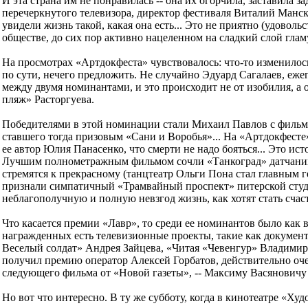
И эта страна им не понравилась -- она их огорчила, заставила 
перечеркнутого телевизора, директор фестиваля Виталий Манс
увидели жизнь такой, какая она есть... Это не приятно (удовольст
обществе, до сих пор активно нацеленном на сладкий слой гла
На просмотрах «Артдокфеста» чувствовалось: что-то изменилось,
по сути, нечего предложить. Не случайно Эдуард Сагалаев, еж
между двумя номинантами, и это происходит не от изобилия, а 
пляж» Расторгуева.
Победителями в этой номинации стали Михаил Павлов с фильмо
ставшего тогда призовым «Сани и Воробья»... На «Артдокфесте»
ее автор Юлия Панасенко, что смерти не надо бояться... Это 
Лучшим полнометражным фильмом сочли «Танкоград» датчанина 
стремятся к прекрасному (танцтеатр Ольги Пона стал главным 
признали симпатичный «Трамвайный проспект» питерской студе
неблагополучную и полную невзгод жизнь, как хотят стать счас
Что касается премии «Лавр», то среди ее номинантов было как 
награжденных есть телевизионные проекты, такие как докумен
Веселый солдат» Андрея Зайцева, «Читая «Чевенгур» Владимира
получил премию оператор Алексей Горбатов, действительно очен
следующего фильма от «Новой газеты», -- Максиму Васяновичу 
Но вот что интересно. В ту же субботу, когда в кинотеатре «Х