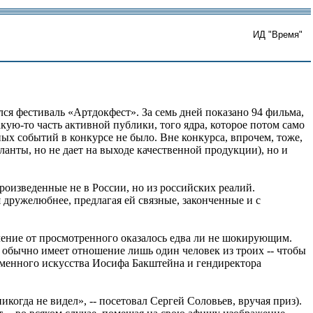
ИД "Время"
ся фестиваль «Артдокфест». За семь дней показано 94 фильма,
акую-то часть активной публики, того ядра, которое потом само
ых событий в конкурсе не было. Вне конкурса, впрочем, тоже,
аланты, но не дает на выходе качественной продукции), но и
роизведенные не в России, но из российских реалий.
дружелюбнее, предлагая ей связные, законченные и с
ление от просмотренного оказалось едва ли не шокирующим.
 обычно имеет отношение лишь один человек из троих -- чтобы
еменного искусства Иосифа Бакштейна и гендиректора
когда не видел», -- посетовал Сергей Соловьев, вручая приз).