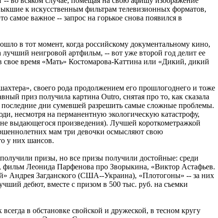
ат -- во всяком случае, помещая на свою афишу изображение
ивыкшие к искусственным фильтрам телевизионных форматов,
 это самое важное -- запрос на горькое снова появился в
изошло в тот момент, когда российскому документальному кино,
лучший неигровой артфильм, -- вот уже второй год делит ее
, в свое время «Мать» Костомарова-Каттина или «Дикий, дикий
шахтера», своего рода продолжением его прошлогоднего и тоже
ный приз получила картина Outro, снятая про то, как сказала
ои последние дни сумевшей разрешить самые сложные проблемы.
ди, несмотря на перманентную экологическую катастрофу,
м не выдающегося произведения). Лучшей короткометражкой
вершеннолетних мам три девочки осмысляют свою
то у них шансов.
е получили призы, но все призы получили достойные: среди
, фильм Леонида Парфенова про Зворыкина, «Виктор Астафьев.
й» Андрея Загданского (США--Украина), «Плотогоны» -- за них
чший дебют, вместе с призом в 500 тыс. руб. на съемки
 всегда в обстановке свойской и дружеской, в тесном кругу