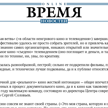
 ветвь» («в области неигрового кино и телевидения») завершил
е фестивалю удалось не просто собрать зрителей, но и привлечь к
изнанию самих организаторов, никаких открытий или значительн
льное кино «съедено» телевидением (оно поглощает и деньги, и т
и по технике, ни, увы, по креативу.
азалась разнообразной, пестрой; сильно ее подкрепили фильмы, п
ные, и технически лучше подкованы, да и к публике относятся 
ычной для «реального» кино жесткой интонации -- общее впечат
ых в процесс документального кино, да и к кино как таковому
м году маленькую команду, состоящую из директора Центра совр
 Сергей Соловьев.
 совсем не знают своей страны. («Это моя страна, которую я ни