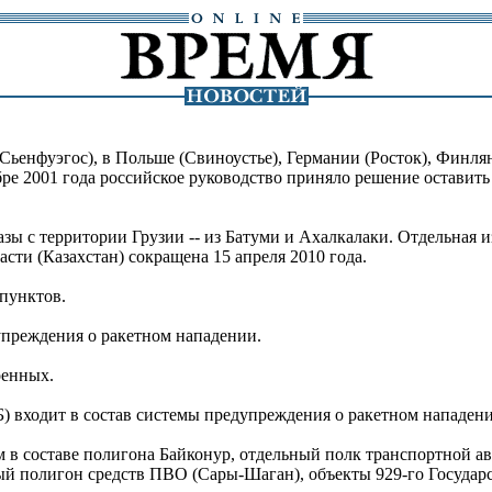
енфуэгос), в Польше (Свиноустье), Германии (Росток), Финлянд
ре 2001 года российское руководство приняло решение оставить 
зы с территории Грузии -- из Батуми и Ахалкалаки. Отдельная 
сти (Казахстан) сокращена 15 апреля 2010 года.
 пунктов.
упреждения о ракетном нападении.
оенных.
) входит в состав системы предупреждения о ракетном нападении
 в составе полигона Байконур, отдельный полк транспортной а
ый полигон средств ПВО (Сары-Шаган), объекты 929-го Государс