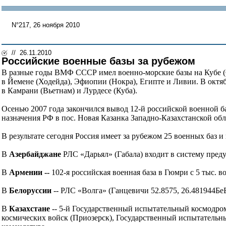
N°217, 26 ноября 2010
// 26.11.2010
Российские военные базы за рубежом
В разные годы ВМФ СССР имел военно-морские базы на Кубе (Сь
в Йемене (Ходейда), Эфиопии (Нокра), Египте и Ливии. В октяб
в Камрани (Вьетнам) и Лурдесе (Куба).
Осенью 2007 года закончился вывод 12-й российской военной ба
назначения РФ в пос. Новая Казанка Западно-Казахстанской обла
В результате сегодня Россия имеет за рубежом 25 военных баз и
В
Азербайджане
РЛС «Дарьял» (Габала) входит в систему пред
В
Армении --
102-я российская военная база в Гюмри с 5 тыс. в
В
Белоруссии
-- РЛС «Волга» (Ганцевичи 52.8575, 26.481944БеБ
В
Казахстане
-- 5-й Государственный испытательный космодром
космических войск (Приозерск), Государственный испытательн