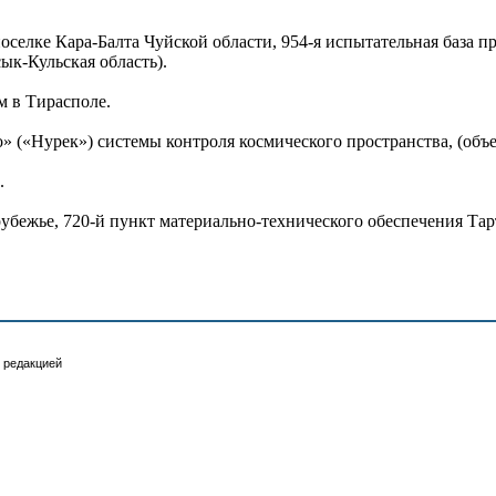
в поселке Кара-Балта Чуйской области, 954-я испытательная база
ык-Кульская область).
м в Тирасполе.
 («Нурек») системы контроля космического пространства, (объек
.
убежье, 720-й пункт материально-технического обеспечения Тар
 редакцией