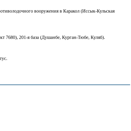
 противолодочного вооружения в Каракол (Иссык-Кульская
т 7680), 201-я база (Душанбе, Курган-Тюбе, Куляб).
тус.