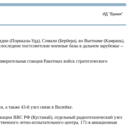
ИД "Время"
ии (Порккала-Удд), Сомали (Бербера), во Вьетнаме (Камрань),
последние постсоветские военные базы в дальнем зарубежье --
измерительная станция Ракетных войск стратегического
, а также 43-й узел связи в Вилейке.
виации ВВС РФ (Кустанай), отдельный радиотехнический узел
твенного летно-испытательного центра, 171-я авиационная