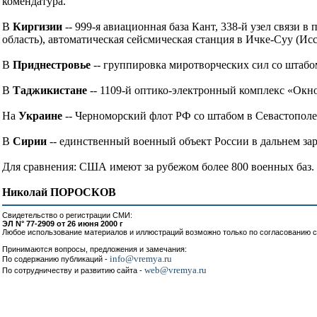
комендатура.
В
Киргизии
-- 999-я авиационная база Кант, 338-й узел связи 
область), автоматическая сейсмическая станция в Ичке-Суу (Исс
В
Приднестровье
-- группировка миротворческих сил со штабо
В
Таджикистане
-- 1109-й оптико-электронный комплекс «Окно»
На
Украине
-- Черноморский флот РФ со штабом в Севастополе
В
Сирии
-- единственный военный объект России в дальнем зар
Для сравнения: США имеют за рубежом более 800 военных баз.
Николай ПОРОСКОВ
Свидетельство о регистрации СМИ:
ЭЛ N° 77-2909 от 26 июня 2000 г
Любое использование материалов и иллюстраций возможно только по согласованию с
Принимаются вопросы, предложения и замечания:
info@vremya.ru
По содержанию публикаций -
web@vremya.ru
По сотрудничеству и развитию сайта -