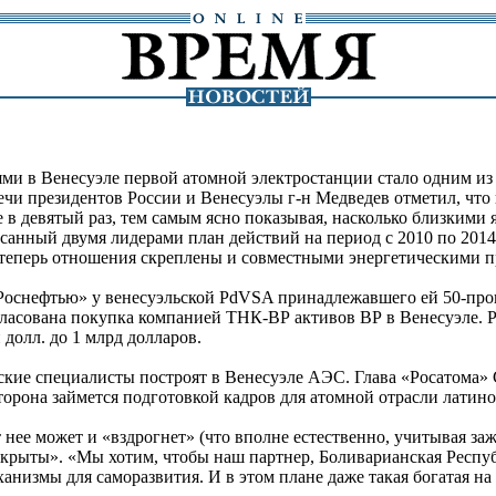
ями в Венесуэле первой атомной электростанции стало одним и
ечи президентов России и Венесуэлы г-н Медведев отметил, чт
 в девятый раз, тем самым ясно показывая, насколько близкими
санный двумя лидерами план действий на период с 2010 по 2014
 теперь отношения скреплены и совместными энергетическими п
«Роснефтью» у венесуэльской PdVSA принадлежавшего ей 50-про
огласована покупка компанией ТНК-ВР активов ВР в Венесуэле. Р
долл. до 1 млрд долларов.
йские специалисты построят в Венесуэле АЭС. Глава «Росатома» 
сторона займется подготовкой кадров для атомной отрасли лати
от нее может и «вздрогнет» (что вполне естественно, учитывая за
ткрыты». «Мы хотим, чтобы наш партнер, Боливарианская Респуб
низмы для саморазвития. И в этом плане даже такая богатая на н