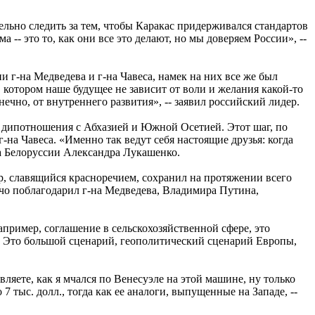
льно следить за тем, чтобы Каракас придерживался стандартов
 это то, как они все это делают, но мы доверяем России», --
г-на Медведева и г-на Чавеса, намек на них все же был
 котором наше будущее не зависит от воли и желания какой-то
нечно, от внутреннего развития», -- заявил российский лидер.
 дипотношения с Абхазией и Южной Осетией. Этот шаг, по
на Чавеса. «Именно так ведут себя настоящие друзья: когда
нта Белоруссии Александра Лукашенко.
р, славящийся красноречием, сохранил на протяжении всего
ячо поблагодарил г-на Медведева, Владимира Путина,
апример, соглашение в сельскохозяйственной сфере, это
ы. Это большой сценарий, геополитический сценарий Европы,
вляете, как я мчался по Венесуэле на этой машине, ну только
 тыс. долл., тогда как ее аналоги, выпущенные на Западе, --