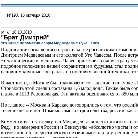
N°190, 18 октября 2010
// 18.10.2010
"Брат Дмитрий"
Уго Чавес не заметил ссоры Медведева с Лукашенко
Подписание соглашения о строительстве российскими компани
Дмитрием Медведевым и его коллегой Уго Чавесом. После встр
«тектонические изменения». Чавес приезжает в нашу страну уже
подобное положение вещей сохранится и в будущем, стал подпи
основном крупные контракты на поставку военной техники, то
В частности, в Москве было заключено соглашение о покупке 
Стоимость этой сделки составила 1,6 млрд долл. Также была с
и доле в НПЗ Petromonagas. Эти активы оцениваются от 850 млн 
Но главное -- Москва и Каракас договорились о том, что росси
течение десяти лет. Помимо самого строительства, российская 
Комментируя эту сделку, г-н Медведев заявил, что хотя кто-то 
Ред.
), но намерения России и Венесуэлы «абсолютно чисты и о
возможностей, энергетическую независимость и внутренние меха