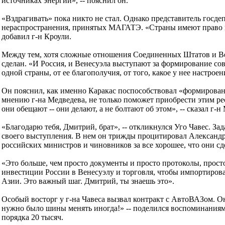
источниках энергии», -- пояснил он.
«Вздрагивать» пока никто не стал. Однако представитель госд
нераспространения, принятых МАГАТЭ. «Страны имеют право на 
добавил г-н Кроули.
Между тем, хотя сложные отношения Соединенных Штатов и Вене
сделан. «И Россия, и Венесуэла выступают за формирование сов
одной страны, от ее благополучия, от того, какое у нее настрое
Он пояснил, как именно Каракас поспособствовал «формирован
мнению г-на Медведева, не только поможет приобрести этим рес
они обещают -- они делают, а не болтают об этом», -- сказал г
«Благодарю тебя, Дмитрий, брат», -- откликнулся Уго Чавес. 
своего выступления. В нем он трижды процитировал Александра
российских министров и чиновников за все хорошее, что они сд
«Это больше, чем просто документы и просто протоколы, просто 
инвестиции России в Венесуэлу и торговля, чтобы импортирова
Азии. Это важный шаг. Дмитрий, ты знаешь это».
Особый восторг у г-на Чавеса вызвал контракт с АвтоВАЗом. Он 
нужно было шины менять иногда!» -- поделился воспоминаниями п
порядка 20 тысяч.