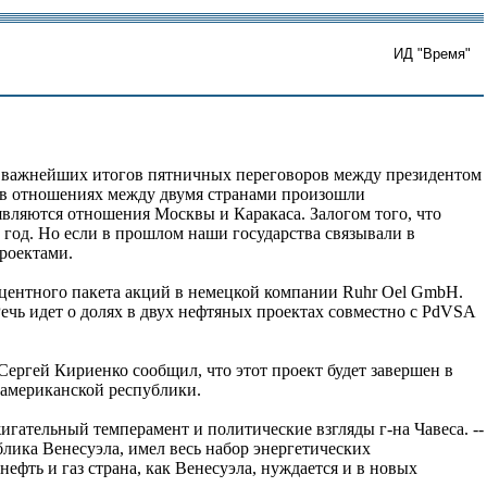
ИД "Время"
з важнейших итогов пятничных переговоров между президентом
о в отношениях между двумя странами произошли
 являются отношения Москвы и Каракаса. Залогом того, что
 год. Но если в прошлом наши государства связывали в
роектами.
центного пакета акций в немецкой компании Ruhr Oel GmbH.
ечь идет о долях в двух нефтяных проектах совместно с PdVSA
Сергей Кириенко сообщил, что этот проект будет завершен в
ноамериканской республики.
жигательный темперамент и политические взгляды г-на Чавеса. --
лика Венесуэла, имел весь набор энергетических
ефть и газ страна, как Венесуэла, нуждается и в новых