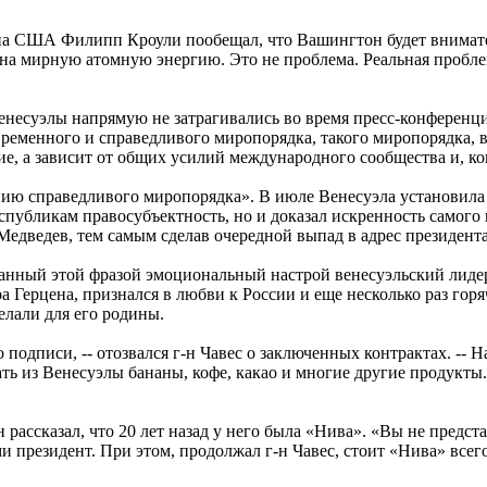
епа США Филипп Кроули пообещал, что Вашингтон будет внимате
мирную атомную энергию. Это не проблема. Реальная проблема --
суэлы напрямую не затрагивались во время пресс-конференции 
ременного и справедливого миропорядка, такого миропорядка, в
ние, а зависит от общих усилий международного сообщества и, ко
ию справедливого миропорядка». В июле Венесуэла установила
публикам правосубъектность, но и доказал искренность самого г-
-н Медведев, тем самым сделав очередной выпад в адрес президе
Заданный этой фразой эмоциональный настрой венесуэльский лиде
 Герцена, признался в любви к России и еще несколько раз гор
елали для его родины.
подписи, -- отозвался г-н Чавес о заключенных контрактах. -- Н
ть из Венесуэлы бананы, кофе, какао и многие другие продукт
рассказал, что 20 лет назад у него была «Нива». «Вы не предста
резидент. При этом, продолжал г-н Чавес, стоит «Нива» всего 7