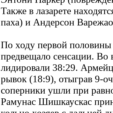
Также в лазарете находят
паха) и Андерсон Варежао
По ходу первой половины 
предвещало сенсации. Во 
лидировали 38:29. Армей
рывок (18:9), отыграв 9-о
соперники ушли при равно
Рамунас Шишкаускас прин
кольцо хозяев с дальней д