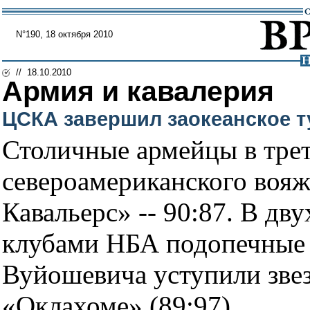
N°190, 18 октября 2010
// 18.10.2010
Армия и кавалерия
ЦСКА завершил заокеанское т
Столичные армейцы в трет
североамериканского вояж
Кавальерс» -- 90:87. В дв
клубами НБА подопечные 
Вуйошевича уступили зве
«Оклахоме» (89:97).