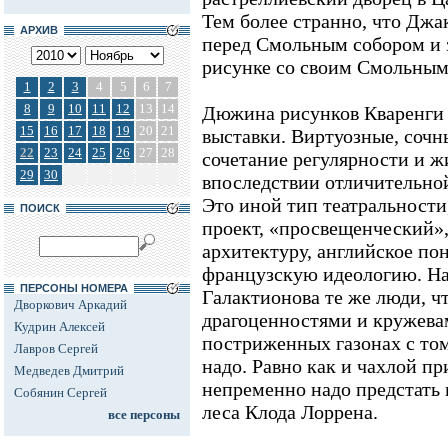
Тем более странно, что Джа
АРХИВ
перед Смольным собором и з
рисунке со своим Смольным
1
2
3
4
5
6
7
8
9
10
11
12
13
14
Дюжина рисунков Кваренги 
15
16
17
18
19
20
21
выставки. Виртуозные, сочн
22
23
24
25
26
27
28
сочетание регулярности и ж
29
30
впоследствии отличительной
Это иной тип театральност
ПОИСК
проект, «просвещенческий»
архитектуру, английское п
французскую идеологию. Н
ПЕРСОНЫ НОМЕРА
Галактионова те же люди, ч
Дворкович Аркадий
драгоценностями и кружевам
Кудрин Алексей
постриженных газонах с том
Лавров Сергей
надо. Равно как и чахлой пр
Медведев Дмитрий
непременно надо предстать
Собянин Сергей
леса Клода Лоррена.
все персоны