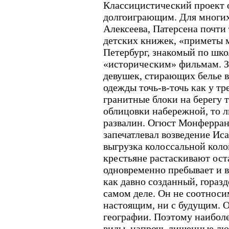
Классицистический проект 
долгоиграющим. Для многих
Алексеева, Патерсена почти
детских книжек, «приметы 
Петербург, знакомый по шк
«историческим» фильмам. З
девушек, стирающих белье в
одежды точь-в-точь как у т
гранитные блоки на берегу 
облицовки набережной, то 
развалин. Огюст Монферран
запечатлевал возведение Иса
выгрузка колоссальной коло
крестьяне растаскивают ост
одновременно пребывает и в
как давно созданный, горазд
самом деле. Он не соотноси
настоящим, ни с будущим. О
географии. Поэтому наибол
виды, напрочь лишенные лю