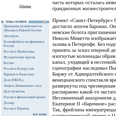
часть которых осталась нев
Обзоры
грандиозных жизнестроите
Проект «Санкт-Петербург» б
ТЕМЫ НОМЕРА
достигло апогея барокко. О
Признание независимости
Абхазии и Южной Осетии
невские болота приглашенны
Автопром
Николо Микетти изображает
Ксенофобия и неофашизм в
залива в Петергофе. Без по
России
принять за эскиз оперной д
Россия и Прибалтика
изогнутые колоннады обрамл
Исторические версии
канал, уходящий в неспокой
Косово
сценографии наследовал Пье
Россия и Белоруссия
Биржу от Адмиралтейского п
Израиль и Палестина
венецианского спектакля вр
Дело ЮКОСа
развернуты под чрезмерным
Защита Химкинского леса
распираемо какой-то экстат
Дело Бульбова
Несомненный анахронизм для
Россия и финансовый кризис
Доллар
Екатерине II «барочное» рас
Россия и Израиль
Так, фрейлина императрицы
все темы
растреллиевский дворец в Ц