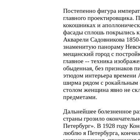
Постепенно фигура императ
главного проектировщика. П
кокошниках и аполлоническ
фасады сплошь покрылись 
Акварели Садовникова 1850-
знаменитую панораму Невск
мещанский город с постройк
главное -- техника изображ
обыденная, без признаков п
этюдом интерьера времени А
ширма рядом с рокайльным с
столом женщина явно не ск
предметами.
Дальнейшее болезненное раз
страны грозило окончательн
Петербург». В 1928 году Ко
люблю я Петербурга, кончил