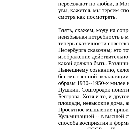
переезжают по любви, в Мос
увы, кажется, мы теряем сп
смотря как посмотреть.
Взять, скажем, моду на соцр
неизбывная потребность в ме
теперь сказочности советско
Петербурга сказочны; это т
изображение действительност
какой должна быть. Различи
Нынешнему сознанию, скло
бессмысленной экзальтации
образы 1930--1950-х милее и
Пушкин. Соцгородок понятне
Беггрова. Хотя и то, и друг
площади, невысокие дома, а
Проектное мышление привит
Кульминацией -- в высшей с
способа восприятия и форм