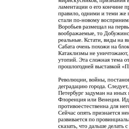
мирискусников, признания в
ламентации о его кончине п
правило, одними и теми же
стали по-новому воспринима
Воробьев размещал на первы
воображаемые, то Добужинс
реальные. Кстати, виды на 
Сабата очень похожи на бло
Катаклизмы не уничтожают,
утопий. Эта сложная тема о
прошлогодней выставкой «П
Революции, войны, постано
деградацию города. Следует,
Петербург задуман на иных
Флоренция или Венеция. Ид
противоестественна для него
Сейчас опять признается не
развивается по провинциал
сказать, что дальше делать 