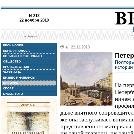
N°213
22 ноября 2010
//
Архив
/
ВЕСЬ НОМЕР
//
22.11.2010
ПЕРВАЯ ПОЛОСА
Петер
ПОЛИТИКА И ЭКОНОМИКА
Полторы
ОБЩЕСТВО
истории
ПРОИСШЕСТВИЯ
ЗАГРАНИЦА
БИЗНЕС И ФИНАНСЫ
КУЛЬТУРА
На пер
СПОРТ
Петерб
КРОМЕ ТОГО
ничем 
профил
даже внятного сопроводитель
же она заслуживает внимани
представленного материала.
ни одной гравюры, ни одной