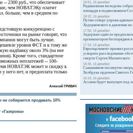
 -- 2300 руб., что обеспечивает
18:51, 16 декабря
Радикальная молодежь собрал
ольше, чем НОВАТЭКу платит
площади в подмосковном Со
л. больше, чем в среднем по
18:32, 16 декабря
Путин отверг упреки адвокат
Ходорковского в давлении на 
редстоящую конкуренцию с
17:58, 16 декабря
точники на рынке говорят, что
Задержан один из предполаг
организаторов беспорядков 
омпании могут быть лучше.
 дешевле уровня ФСТ и к тому же
17:10, 16 декабря
Европарламент призвал росси
кую надбавку около 3% (на нее
ускорить расследование обст
ния). Кроме того, стандартное
смерти Сергея Магнитского
озможных неплатежей -- 100-
16:35, 16 декабря
время НОВАТЭК может и скидку к
Саакашвили посмертно награ
 у него нет, и предоплата только
Холбрука орденом Святого Г
16:14, 16 декабря
Ассанж будет выпущен под з
Алексей ГРИВАЧ
р не собирается продавать 10%
т «Газпрома»