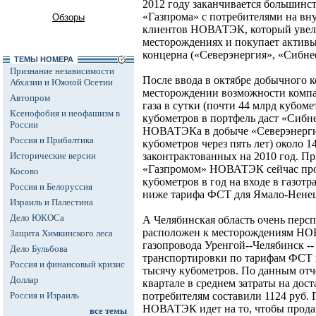
2012 году заканчивается большинс
«Газпрома» с потребителями на в
Обзоры
клиентов НОВАТЭК, который увели
месторождениях и покупает активы
концерна («Северэнергия», «Сибнеф
ТЕМЫ НОМЕРА
Признание независимости
После ввода в октябре добычного 
Абхазии и Южной Осетии
месторождении возможности компа
Автопром
газа в сутки (почти 44 млрд кубоме
Ксенофобия и неофашизм в
кубометров в портфель даст «Сибне
России
НОВАТЭКа в добыче «Северэнергии
Россия и Прибалтика
кубометров через пять лет) около 1
Исторические версии
законтрактованных на 2010 год. П
«Газпромом» НОВАТЭК сейчас прод
Косово
кубометров в год на входе в газот
Россия и Белоруссия
ниже тарифа ФСТ для Ямало-Ненец
Израиль и Палестина
Дело ЮКОСа
А Челябинская область очень персп
расположен к месторождениям НО
Защита Химкинского леса
газопровода Уренгой--Челябинск -- 
Дело Бульбова
транспортировки по тарифам ФСТ на
Россия и финансовый кризис
тысячу кубометров. По данным отч
Доллар
квартале в среднем затраты на дос
Россия и Израиль
потребителям составили 1124 руб. 
НОВАТЭК идет на то, чтобы продав
все темы