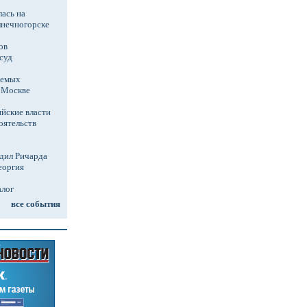
ась на
лнечногорске
ов
суд
аемых
в Москве
йские власти
оятельств
дил Ричарда
еоргия
алог
все события