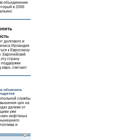
ом объединении
оторый в 2006
 альянс
опять
ость
т долгового и
ризиса Ирландия
ься к Евросоюзу
. Европейский
 эту страну
м поддержки
д евро, считают
ов объяснить
родуктов
опольной службы
авышения цен на
одах далеки от
щики уже
йских нефтяных
 нынешнего
топлива и