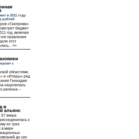
онная
я
ит в 2011 году
д рублей
оров «Газпрома»
ссмотрит бюджет
011 год, включая
тоги правления
дали этот
лись...
>>
азовики
пром» с
ской областями,
а» и «Итеры» ряд
пания Геннадия
на нацелилась
о региона --
а в
й альянс
 S7 вчера
рисоединилась к
ому из трех
 в мире
виационных
компаний до сих