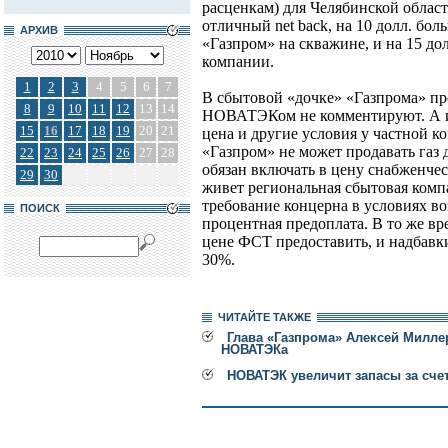
расценкам) для Челябинской области
отличный net back, на 10 долл. б
АРХИВ
«Газпром» на скважине, и на 15 дол
компании.
1
2
3
4
5
6
7
В сбытовой «дочке» «Газпрома» п
8
9
10
11
12
13
14
НОВАТЭКом не комментируют. А ис
15
16
17
18
19
20
21
цена и другие условия у частной к
«Газпром» не может продавать газ
22
23
24
25
26
27
28
обязан включать в цену снабженчес
29
30
живет региональная сбытовая компа
требование концерна в условиях в
ПОИСК
процентная предоплата. В то же 
цене ФСТ предоставить, и надбавки
30%.
ЧИТАЙТЕ ТАКЖЕ
Глава «Газпрома» Алексей Милле
НОВАТЭКа
НОВАТЭК увеличит запасы за сче