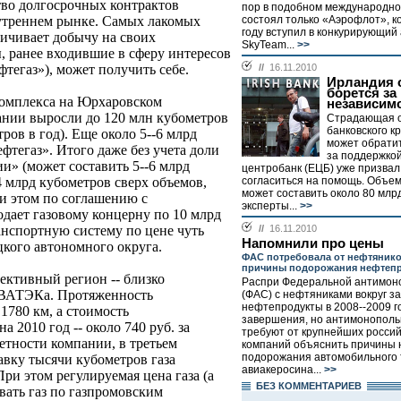
тво долгосрочных контрактов
пор в подобном международн
состоял только «Аэрофлот», к
нутреннем рынке. Самых лакомых
году вступил в конкурирующий
чивает добычу на своих
SkyTeam...
>>
, ранее входившие в сферу интересов
//
16.11.2010
тегаз»), может получить себе.
Ирландия 
борется за
комплекса на Юрхаровском
независим
нии выросли до 120 млн кубометров
Страдающая о
банковского к
тров в год). Еще около 5--6 млрд
может обратит
фтегаз». Итого даже без учета доли
за поддержкой
» (может составить 5--6 млрд
центробанк (ЕЦБ) уже призвал
согласиться на помощь. Объе
4 млрд кубометров сверх объемов,
может составить около 80 млр
ри этом по соглашению с
эксперты...
>>
ает газовому концерну по 10 млрд
//
16.11.2010
ранспортную систему по цене чуть
Напомнили про цены
кого автономного округа.
ФАС потребовала от нефтяник
причины подорожания нефтеп
ективный регион -- близко
Распри Федеральной антимон
ВАТЭКа. Протяженность
(ФАС) с нефтяниками вокруг з
нефтепродукты в 2008--2009 г
1780 км, а стоимость
завершения, но антимонополь
 2010 год -- около 740 руб. за
требуют от крупнейших росси
етности компании, в третьем
компаний объяснить причины
подорожания автомобильного 
тавку тысячи кубометров газа
авиакеросина...
>>
При этом регулируемая цена газа (а
БЕЗ КОМMЕНТАРИЕВ
ать газ по газпромовским