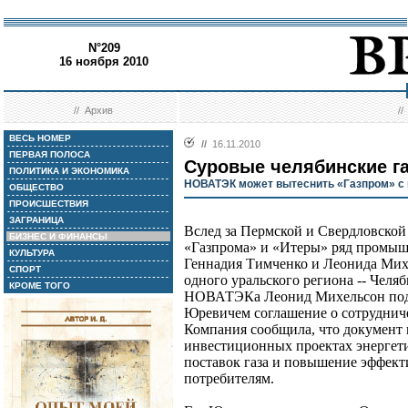
N°209
16 ноября 2010
//
Архив
/
ВЕСЬ НОМЕР
//
16.11.2010
ПЕРВАЯ ПОЛОСА
Суровые челябинские г
ПОЛИТИКА И ЭКОНОМИКА
НОВАТЭК может вытеснить «Газпром» с 
ОБЩЕСТВО
ПРОИСШЕСТВИЯ
ЗАГРАНИЦА
Вслед за Пермской и Свердловской
БИЗНЕС И ФИНАНСЫ
«Газпрома» и «Итеры» ряд промыш
КУЛЬТУРА
Геннадия Тимченко и Леонида Мих
СПОРТ
одного уральского региона -- Челя
КРОМЕ ТОГО
НОВАТЭКа Леонид Михельсон под
Юревичем соглашение о сотрудниче
Компания сообщила, что документ 
инвестиционных проектах энергети
поставок газа и повышение эффек
потребителям.