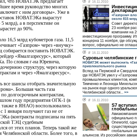
вил, что НОВАТЭК предлагает
//
16.11.2010
йшее время руководство многих
Инвестици
деклараци
заключит с ним договоры». Уже в
«Газпром» влож
 поставок НОВАТЭКа вырастут
около 815 млр
5 млрд), а в перспективе он
Совет директ
23 ноября ра
вырастет до 90%.
компании на 2
инвестиционную программу. И
ло 16,5 млрд кубометров газа. 11,5
концерна 11 ноября, где обсуж
печивает «Газпром» через «внучку»
вопрос, официально не оглаша
рд собирается поставить НОВАТЭК.
//
16.11.2010
трейдер «Ямалгазресурс», который
Суровые челябинские г
а. По словам г-на Юревича,
НОВАТЭК может вытеснить «Газ
привлекательного рынка
 дочернюю структуру, через которую
Вслед за Пермской и Свердлов
рактам и через «Ямалгазресурс».
где НОВАТЭК увел у «Газпром
промышленных клиентов, ком
ь все шансы отобрать значительную
Тимченко и Леонида Михельсо
на рынок еще одного уральског
рома». Большая часть газа
Челябинской области...
>>
по долгосрочным контрактам,
ошлом году предприятия ОГК-1 (в
//
16.11.2010
S7 вступил
а также в ЯНАО) воспользовались
глобальны
с 1 января получают газ не от
Авиакомпания
ТЭКа (контракты подписаны на пять
официально п
рмской ТЭЦ судебным
Oneworld, одн
существующих
ался от этих планов. Теперь такой же
глобальных а
 Челябинской области. Более того, в
альянсов. Из российских авиа