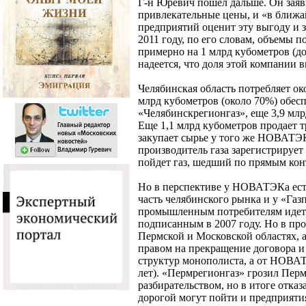
Г-н Юревич пошел дальше. Он зая
привлекательные цены, и «в ближа
предприятий оценит эту выгоду и 
2011 году, по его словам, объемы
примерно на 1 млрд кубометров (до 
надеется, что доля этой компании 
Челябинская область потребляет око
млрд кубометров (около 70%) обес
«Челябинскрегионгаз», еще 3,9 мл
Еще 1,1 млрд кубометров продает 
закупает сырье у того же НОВАТЭК
производитель газа зарегистрирует
пойдет газ, шедший по прямым конт
Но в перспективе у НОВАТЭКа ест
часть челябинского рынка и у «Газп
промышленным потребителям идет 
подписанным в 2007 году. Но в пр
Пермской и Московской областях, 
правом на прекращение договора и 
структур монополиста, а от НОВА
лет). «Пермрегионгаз» грозил Пе
разбирательством, но в итоге отказ
дорогой могут пойти и предприятия