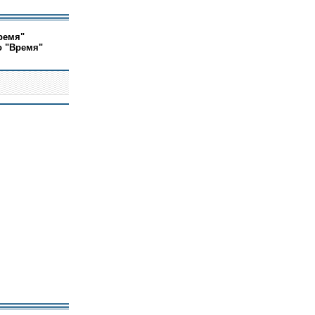
ремя"
о "Время"