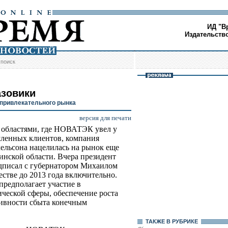
ИД "В
Издательств
/
поиск
азовики
привлекательного рынка
версия для печати
 областями, где НОВАТЭК увел у
ленных клиентов, компания
ельсона нацелилась на рынок еще
бинской области. Вчера президент
писал с губернатором Михаилом
стве до 2013 года включительно.
предполагает участие в
ческой сферы, обеспечение роста
тивности сбыта конечным
ТАКЖЕ В РУБРИКЕ