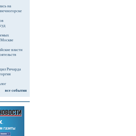
ась на
лнечногорске
ов
суд
аемых
в Москве
йские власти
оятельств
дил Ричарда
еоргия
алог
все события