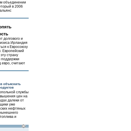
ом объединении
оторый в 2006
 альянс
опять
ость
т долгового и
ризиса Ирландия
ься к Евросоюзу
. Европейский
 эту страну
м поддержки
д евро, считают
ов объяснить
родуктов
опольной службы
авышения цен на
одах далеки от
щики уже
йских нефтяных
 нынешнего
топлива и