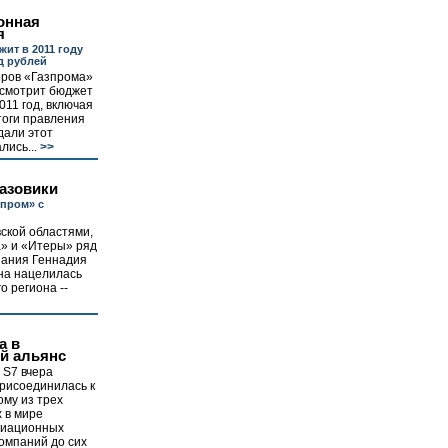
онная
я
ит в 2011 году
д рублей
оров «Газпрома»
ссмотрит бюджет
011 год, включая
тоги правления
дали этот
лись...
>>
азовики
пром» с
ской областями,
а» и «Итеры» ряд
пания Геннадия
на нацелилась
о региона --
а в
й альянс
 S7 вчера
рисоединилась к
ому из трех
 в мире
виационных
компаний до сих