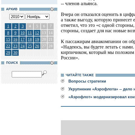
-- членов альянса.
АРХИВ
Вчера он отказался оценить в цифр
а также выгоду, которую принесет 
отметил, что это «с одной стороны,
1
2
3
4
5
6
7
стороны, создает для нас новые во
8
9
10
11
12
13
14
15
16
17
18
19
20
21
К пассажирам авиакомпании он обр
22
23
24
25
26
27
28
«Надеюсь, вы будете летать с нами
кирпичиком, который мы положим в
29
30
России».
ПОИСК
ЧИТАЙТЕ ТАКЖЕ
Вопросы стратегии
Укрупнение «Аэрофлота» -- дело
«Аэрофлот» модернизировал кон