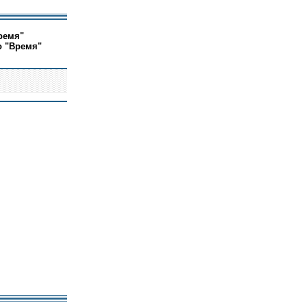
ремя"
о "Время"