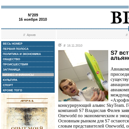
N°209
16 ноября 2010
//
Архив
/
ВЕСЬ НОМЕР
//
16.11.2010
ПЕРВАЯ ПОЛОСА
S7 вс
ПОЛИТИКА И ЭКОНОМИКА
альян
ОБЩЕСТВО
ПРОИСШЕСТВИЯ
Авиакомп
ЗАГРАНИЦА
присоеди
БИЗНЕС И ФИНАНСЫ
существу
КУЛЬТУРА
авиацион
СПОРТ
авиакомп
КРОМЕ ТОГО
междунар
«Аэрофло
конкурирующий альянс SkyTeam. Г
компаний S7 Владислав Филев заяви
Oneworld по экономическим и эмо
Основным рынком для S7 остаются
словам представителей Oneworld, о