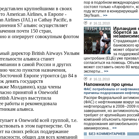
пор в подобном международн
состоял только «Аэрофлот», к
представлен крупнейшими в своих
году вступил в конкурирующий
 American Airlines, в Европе -
SkyTeam...
>>
an Airlines (JAL) и Cathay Pacific, в
//
16.11.2010
динения S7 альянс осуществляет
Ирландия 
начения почти 150 стран,
борется за
независим
евно и оперирует совокупным флотом
Страдающая о
банковского к
может обратит
ьный директор British Airways Уильям
за поддержкой
тельности альянса станет
центробанк (ЕЦБ) уже призвал
согласиться на помощь. Объе
омпании в самой России и других
может составить около 80 млр
нию число пунктов назначения,
эксперты...
>>
осточной Европе утроится (до 84 в
//
16.11.2010
ок девять государств
Напомнили про цены
 также Молдавию), куда члены
ФАС потребовала от нефтяник
гласно принятой в Oneworld
причины подорожания нефтеп
itish Airways выступила
Распри Федеральной антимон
(ФАС) с нефтяниками вокруг з
ее работы и рекомендовала
нефтепродукты в 2008--2009 г
тникам альянса.
завершения, но антимонополь
требуют от крупнейших росси
компаний объяснить причины
тупает в Oneworld всей группой, т.е.
подорожания автомобильного 
аствовать в этом партнерстве. Он
авиакеросина...
>>
ит на своих рейсах поддержание
БЕЗ КОМMЕНТАРИЕВ
опасности, общих для всех компаний