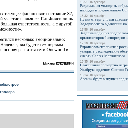
18:51, 16 декабря
Радикальная молодежь собрал
площади в подмосковном Со
ах текущее финансовое состояние S7,
18:32, 16 декабря
ей участие в альянсе. Г-н Филев лишь
Путин отверг упреки адвокат
 большая ответственность, а с другой
Ходорковского в давлении на 
зможности».
17:58, 16 декабря
Задержан один из предполаг
организаторов беспорядков 
атился несколько эмоционально:
17:10, 16 декабря
. Надеюсь, вы будете тем первым
Европарламент призвал росси
 основу развития сети Oneworld в
ускорить расследование обст
смерти Сергея Магнитского
16:35, 16 декабря
Михаил КУКУШКИН
Саакашвили посмертно награ
Холбрука орденом Святого Г
16:14, 16 декабря
Ассанж будет выпущен под з
 небыстрое
тролера