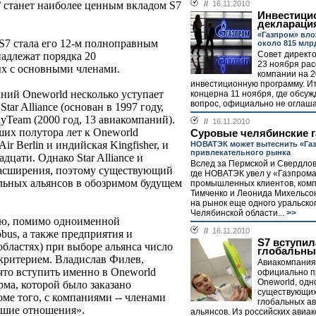
 станет наиболее ценным вкладом S7
//
16.11.2010
Инвестици
деклараци
«Газпром» влож
 S7 стала его 12-м полноправным
около 815 млр
Совет директ
надлежат порядка 20
23 ноября ра
ых с основными членами.
компании на 2
инвестиционную программу. И
ний Oneworld несколько уступает
концерна 11 ноября, где обсуж
вопрос, официально не оглаша
tar Alliance (основан в 1997 году,
kyTeam (2000 год, 13 авиакомпаний).
//
16.11.2010
ших полутора лет к Oneworld
Суровые челябинские г
r Berlin и индийская Kingfisher, и
НОВАТЭК может вытеснить «Газ
привлекательного рынка
дцати. Однако Star Alliance и
Вслед за Пермской и Свердлов
асширения, поэтому существующий
где НОВАТЭК увел у «Газпром
льных альянсов в обозримом будущем
промышленных клиентов, ком
Тимченко и Леонида Михельсо
на рынок еще одного уральског
Челябинской области...
>>
рую, помимо одноименной
//
16.11.2010
bus, а также предприятия и
S7 вступил
бластях) при выборе альянса число
глобальны
критерием. Владислав Филев,
Авиакомпания
 что вступить именно в Oneworld
официально п
Oneworld, одн
ма, которой было заказано
существующих
оме того, с компаниями -- членами
глобальных а
учшие отношения».
альянсов. Из российских авиа