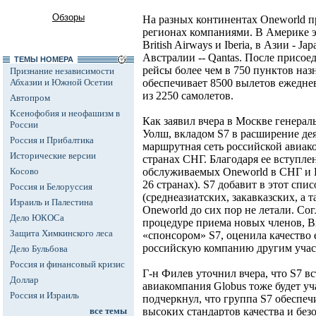
Обзоры
На разных континентах Oneworld 
регионах компаниями. В Америке это
British Airways и Iberia, в Азии - Jap
Австралии -- Qantas. После присое
ТЕМЫ НОМЕРА
рейсы более чем в 750 пунктов наз
Признание независимости
Абхазии и Южной Осетии
обеспечивает 8500 вылетов ежедн
из 2250 самолетов.
Автопром
Ксенофобия и неофашизм в
Как заявил вчера в Москве генерал
России
Уолш, вкладом S7 в расширение дея
Россия и Прибалтика
маршрутная сеть российской авиак
Исторические версии
странах СНГ. Благодаря ее вступле
Косово
обслуживаемых Oneworld в СНГ и В
26 странах). S7 добавит в этот спис
Россия и Белоруссия
(среднеазиатских, закавказских, а
Израиль и Палестина
Oneworld до сих пор не летали. Со
Дело ЮКОСа
процедуре приема новых членов, Br
Защита Химкинского леса
«спонсором» S7, оценила качество 
российскую компанию другим учас
Дело Бульбова
Россия и финансовый кризис
Г-н Филев уточнил вчера, что S7 вс
Доллар
авиакомпания Globus тоже будет уч
Россия и Израиль
подчеркнул, что группа S7 обеспеч
все темы
высоких стандартов качества и без