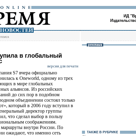
ИД "В
Издательств
/
поиск
тупила в глобальный
с
версия для печати
ания S7 вчера официально
нилась к Oneworld, одному из трех
ющих в мире глобальных
ных альянсов. Из российских
аний до сих пор в подобном
одном объединении состоял только
т», который в 2006 году вступил в
енеральный директор группы
л, что сделал выбор в пользу
циональным соображениям.
 маршруты внутри России. По
ни ожидают, что именно сеть
ТАКЖЕ В РУБРИКЕ