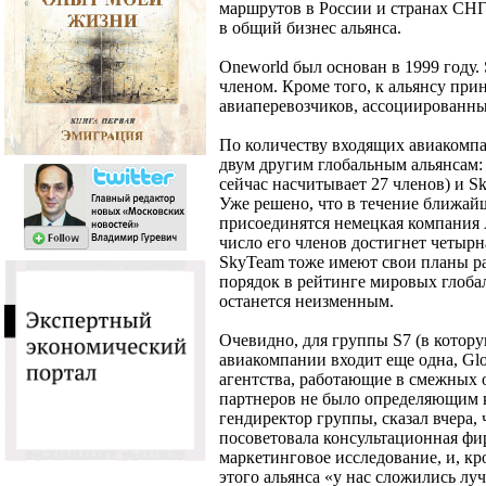
маршрутов в России и странах СНГ
в общий бизнес альянса.
Oneworld был основан в 1999 году.
членом. Кроме того, к альянсу при
авиаперевозчиков, ассоциированн
По количеству входящих авиакомпа
двум другим глобальным альянсам: S
сейчас насчитывает 27 членов) и S
Уже решено, что в течение ближай
присоединятся немецкая компания Ai
число его членов достигнет четырна
SkyTeam тоже имеют свои планы р
порядок в рейтинге мировых глоба
останется неизменным.
Очевидно, для группы S7 (в кото
авиакомпании входит еще одна, Glo
агентства, работающие в смежных о
партнеров не было определяющим 
гендиректор группы, сказал вчера,
посоветовала консультационная фир
маркетинговое исследование, и, кр
этого альянса «у нас сложились л