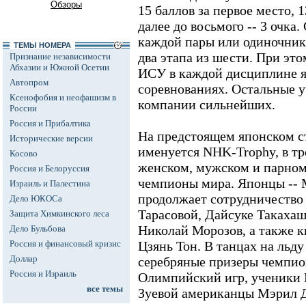
Обзоры
15 баллов за первое место, 13
далее до восьмого -- 3 очка
каждой пары или одиночник
ТЕМЫ НОМЕРА
два этапа из шести. При эт
Признание независимости
Абхазии и Южной Осетии
ИСУ в каждой дисциплине я
Автопром
соревнованиях. Остальные 
Ксенофобия и неофашизм в
компании сильнейших.
России
Россия и Прибалтика
На предстоящем японском с
Исторические версии
именуется NHK-Trophy, в тр
Косово
женском, мужском и парном
Россия и Белоруссия
чемпионы мира. Японцы -- 
Израиль и Палестина
продолжает сотрудничество 
Дело ЮКОСа
Тарасовой, Дайсуке Такахаш
Защита Химкинского леса
Николай Морозов, а также к
Дело Бульбова
Россия и финансовый кризис
Цзянь Тон. В танцах на льду
Доллар
серебряные призеры чемпио
Россия и Израиль
Олимпийский игр, ученики
все темы
Зуевой американцы Мэрил Д