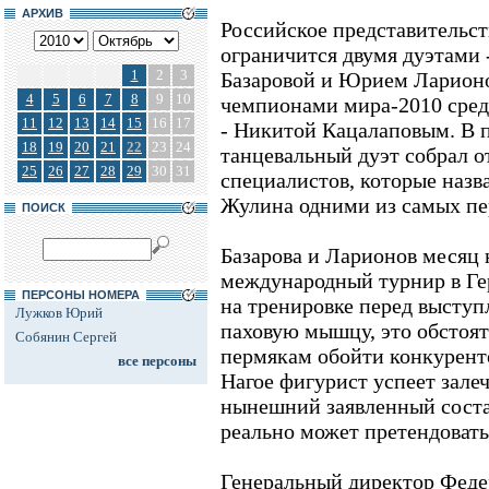
АРХИВ
Российское представительст
ограничится двумя дуэтами 
1
2
3
Базаровой и Юрием Ларионо
4
5
6
7
8
9
10
чемпионами мира-2010 сред
11
12
13
14
15
16
17
- Никитой Кацалаповым. В 
18
19
20
21
22
23
24
танцевальный дуэт собрал о
25
26
27
28
29
30
31
специалистов, которые назв
Жулина одними из самых пе
ПОИСК
Базарова и Ларионов месяц 
международный турнир в Ге
ПЕРСОНЫ НОМЕРА
на тренировке перед высту
Лужков Юрий
паховую мышцу, это обстоя
Собянин Сергей
пермякам обойти конкуренто
все персоны
Нагое фигурист успеет зале
нынешний заявленный соста
реально может претендовать
Генеральный директор Феде