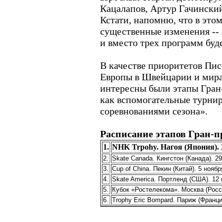
Кацалапов, Артур Гачинский
Кстати, напомню, что в это
существенные изменения -- н
и вместо трех программ буд
В качестве приоритетов Пи
Европы в Швейцарии и мира
интересны были этапы Гран
как вспомогательные турни
соревнованиями сезона».
Расписание этапов Гран-п
1.
NHK Trpohy. Нагоя (Япония). 2
2.
Skate Canada. Кингстон (Канада). 29
3.
Cup of China. Пекин (Китай). 5 ноябр
4.
Skate America. Портленд (США). 12 
5.
Кубок «Ростелекома». Москва (Росси
6.
Trophy Eric Bompard. Париж (Франция