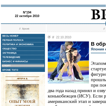
N°194
22 октября 2010
//
Архив
/
ВЕСЬ НОМЕР
//
22.10.2010
ПЕРВАЯ ПОЛОСА
В обр
ПОЛИТИКА И ЭКОНОМИКА
Япония 
ОБЩЕСТВО
ЗАГРАНИЦА
ТЕЛЕВИДЕНИЕ
БИЗНЕС И ФИНАНСЫ
Этапом
СПОРТ
старту
КРОМЕ ТОГО
фигурн
прошлы
при по
два года назад принял и оз
конькобежцев (ИСУ). Если 
американский этап и заверша