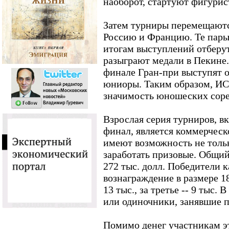
наоборот, стартуют фигурис
Затем турниры перемещаютс
Россию и Францию. Те пары
итогам выступлений отберут
разыграют медали в Пекине.
финале Гран-при выступят 
юниоры. Таким образом, ИСУ
значимость юношеских соре
Взрослая серия турниров, в
финал, является коммерчес
имеют возможность не тольк
заработать призовые. Общий
272 тыс. долл. Победители 
вознаграждение в размере 18 
13 тыс., за третье -- 9 тыс.
или одиночники, занявшие п
Помимо денег участникам эт