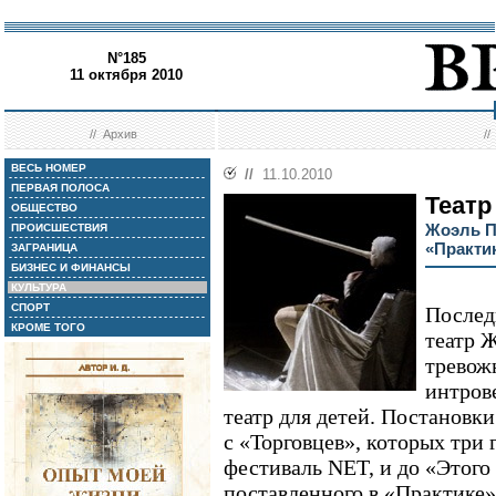
N°185
11 октября 2010
//
Архив
/
ВЕСЬ НОМЕР
//
11.10.2010
ПЕРВАЯ ПОЛОСА
Театр
ОБЩЕСТВО
Жоэль П
ПРОИСШЕСТВИЯ
«Практи
ЗАГРАНИЦА
БИЗНЕС И ФИНАНСЫ
КУЛЬТУРА
СПОРТ
Послед
КРОМЕ ТОГО
театр 
тревож
интров
театр для детей. Постановки
с «Торговцев», которых три 
фестиваль NET, и до «Этого 
поставленного в «Практике»