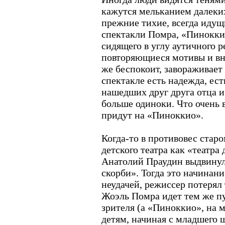
кажутся мельканием далеки
прежние тихие, всегда идущ
спектакли Помра, «Пинокки
сидящего в углу аутичного р
повторяющиеся мотивы и вн
же беспокоит, завораживает 
спектакле есть надежда, ест
нашедших друг друга отца и
больше одиноки. Что очень 
придут на «Пиноккио».
Когда-то в противовес стар
детского театра как «театра
Анатолий Праудин выдвинул
скорби». Тогда это начинан
неудачей, режиссер потерял 
Жоэль Помра идет тем же пу
зрителя (а «Пиноккио», на м
детям, начиная с младшего ш