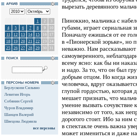
АРХИВ
вырезать деревянного мальчи
Пиноккио, мальчика с набе
1
2
3
губами, играет сериальная 
4
5
6
7
8
9
10
Поначалу ежишься от ее голо
11
12
13
14
15
16
17
в «Пионерской зорьке», но п
18
19
20
21
22
23
24
неважно. Нам рассказывают 
25
26
27
28
29
30
31
самоуверенного, неблагодарн
ПОИСК
всему ясно: как бы ни наказ
и надо. За то, что он был гр
добрым отцом. Но когда жиз
человечка, вдруг оказывается
ПЕРСОНЫ НОМЕРА
Берлускони Сильвио
глупой гордостью, которая 
Левитин Игорь
мешает признать, что мальч
Собянин Сергей
умение вызвать сочувствие к 
Чуров Владимир
независимо от того, как неп
Шанцев Валерий
дорогого стоит. Ибо за ним 
Швецова Людмила
в спектакле очень важна уве
все персоны
может измениться и даже на