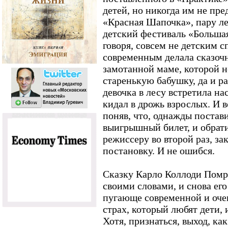
детей, но никогда им не пре
«Красная Шапочка», пару ле
детский фестиваль «Большая
говоря, совсем не детским с
современным делала сказоч
замотанной маме, которой н
старенькую бабушку, да и ра
девочка в лесу встретила на
кидал в дрожь взрослых. И в
поняв, что, однажды постав
выигрышный билет, и обрат
режиссеру во второй раз, з
постановку. И не ошибся.
Сказку Карло Коллоди Помр
своими словами, и снова его
пугающе современной и очен
страх, который любят дети, 
Хотя, признаться, выход, ка