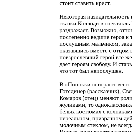
стоит ставить крест.
Некоторая назидательность 
сказки Коллоди в спектакль
раздражает. Возможно, оттог
постепенно ведшие героя к т
послушным мальчиком, зака
оказавшись вместе с отцом 
повзрослевший герой все же 
дает героям свободу. И стар
что тот был непослушен.
В «Пиноккио» играют всего
Готсдинер (рассказчик), Св
Комаров (отец) меняют роли 
жуликами, то одноклассник
белых костюмах с колпаками
нереальном, призрачном дей
молочным стеклом, не всегда
Иногда люди видятся тенями