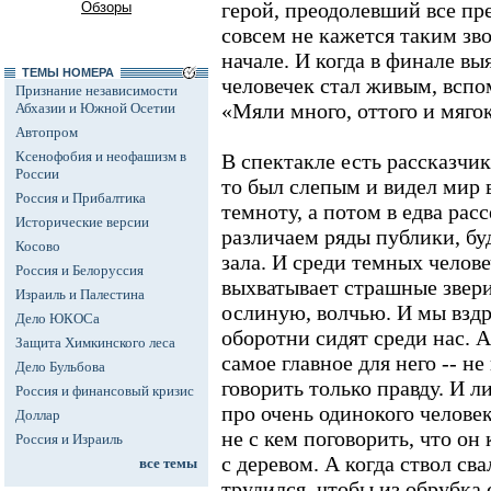
герой, преодолевший все пре
Обзоры
совсем не кажется таким зв
начале. И когда в финале вы
ТЕМЫ НОМЕРА
человечек стал живым, вспо
Признание независимости
«Мяли много, оттого и мягок
Абхазии и Южной Осетии
Автопром
Ксенофобия и неофашизм в
В спектакле есть рассказчик.
России
то был слепым и видел мир в
Россия и Прибалтика
темноту, а потом в едва ра
Исторические версии
различаем ряды публики, бу
Косово
зала. И среди темных челов
Россия и Белоруссия
выхватывает страшные звер
Израиль и Палестина
ослиную, волчью. И мы вздра
Дело ЮКОСа
оборотни сидят среди нас. А
Защита Химкинского леса
самое главное для него -- не
Дело Бульбова
говорить только правду. И л
Россия и финансовый кризис
про очень одинокого челове
Доллар
не с кем поговорить, что он
Россия и Израиль
с деревом. А когда ствол св
все темы
трудился, чтобы из обрубка